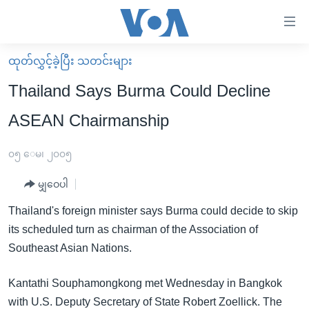
သုံး
ရ
လွယ်ကူ
ထုတ်လွှင့်ခဲ့ပြီး သတင်းများ
မူလစာမျက်နှာ
စေ
Thailand Says Burma Could Decline
မြန်မာ
သည့်
ASEAN Chairmanship
ကမ္ဘာ့သတင်းများ
Link
ဗွီဒီယို
နိုင်ငံတကာ
၀၅ ေမ၊ ၂၀၀၅
များ
သတင်းလွတ်လပ်ခွင့်
အမေရိကန်
ပင်မ
မျှဝေပါ
ရပ်ဝန်းတခု လမ်းတခု အလွန်
တရုတ်
အကြောင်းအရာ
Thailand's foreign minister says Burma could decide to skip
သို့
အင်္ဂလိပ်စာလေ့လာမယ်
အစ္စရေး-ပါလက်စတိုင်း
its scheduled turn as chairman of the Association of
ကျော်
အပတ်စဉ်ကဏ္ဍများ
အမေရိကန်သုံးအီဒီယံ
Southeast Asian Nations.
ကြည့်
ရေဒီယိုနှင့်ရုပ်သံ အချက်အလက်များ
မကြေးမုံရဲ့ အင်္ဂလိပ်စာ
ရေဒီယို
ရန်
Kantathi Souphamongkong met Wednesday in Bangkok
ပင်မ
ရေဒီယို/တီဗွီအစီအစဉ်
ရုပ်ရှင်ထဲက အင်္ဂလိပ်စာ
တီဗွီ
with U.S. Deputy Secretary of State Robert Zoellick. The