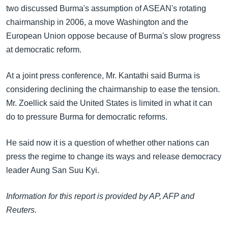
အ
two discussed Burma's assumption of ASEAN's rotating
သုတပဒေသာ အင်္ဂလိပ်စာ
ညွန်း
Learning English
chairmanship in 2006, a move Washington and the
စာမျက်နှာ
European Union oppose because of Burma's slow progress
သို့
ဗွီအိုအေ လူမှုကွန်ယက်များ
at democratic reform.
ကျော်
ကြည့်
At a joint press conference, Mr. Kantathi said Burma is
ရန်
considering declining the chairmanship to ease the tension.
ဘာသာစကားများ
ရှာဖွေ
Mr. Zoellick said the United States is limited in what it can
ရန်
do to pressure Burma for democratic reforms.
နေရာ
သို့
He said now it is a question of whether other nations can
ကျော်
press the regime to change its ways and release democracy
ရန်
leader Aung San Suu Kyi.
Information for this report is provided by AP, AFP and
Reuters.