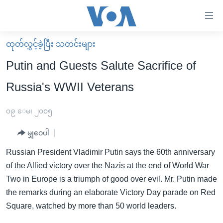
သုံး
ရ
လွယ်ကူ
ထုတ်လွှင့်ခဲ့ပြီး သတင်းများ
မူလစာမျက်နှာ
စေ
Putin and Guests Salute Sacrifice of
မြန်မာ
သည့်
Russia's WWII Veterans
ကမ္ဘာ့သတင်းများ
Link
ဗွီဒီယို
နိုင်ငံတကာ
၀၉ ေမ၊ ၂၀၀၅
များ
သတင်းလွတ်လပ်ခွင့်
အမေရိကန်
ပင်မ
မျှဝေပါ
ရပ်ဝန်းတခု လမ်းတခု အလွန်
တရုတ်
အကြောင်းအရာ
Russian President Vladimir Putin says the 60th anniversary
သို့
အင်္ဂလိပ်စာလေ့လာမယ်
အစ္စရေး-ပါလက်စတိုင်း
of the Allied victory over the Nazis at the end of World War
ကျော်
အပတ်စဉ်ကဏ္ဍများ
အမေရိကန်သုံးအီဒီယံ
Two in Europe is a triumph of good over evil. Mr. Putin made
ကြည့်
the remarks during an elaborate Victory Day parade on Red
ရေဒီယိုနှင့်ရုပ်သံ အချက်အလက်များ
မကြေးမုံရဲ့ အင်္ဂလိပ်စာ
ရေဒီယို
ရန်
Square, watched by more than 50 world leaders.
ပင်မ
ရေဒီယို/တီဗွီအစီအစဉ်
ရုပ်ရှင်ထဲက အင်္ဂလိပ်စာ
တီဗွီ