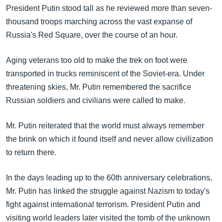
အ
President Putin stood tall as he reviewed more than seven-
သုတပဒေသာ အင်္ဂလိပ်စာ
ညွန်း
Learning English
thousand troops marching across the vast expanse of
စာမျက်နှာ
Russia's Red Square, over the course of an hour.
သို့
ဗွီအိုအေ လူမှုကွန်ယက်များ
ကျော်
Aging veterans too old to make the trek on foot were
ကြည့်
transported in trucks reminiscent of the Soviet-era. Under
ရန်
threatening skies, Mr. Putin remembered the sacrifice
ဘာသာစကားများ
ရှာဖွေ
Russian soldiers and civilians were called to make.
ရန်
နေရာ
Mr. Putin reiterated that the world must always remember
သို့
the brink on which it found itself and never allow civilization
ကျော်
to return there.
ရန်
In the days leading up to the 60th anniversary celebrations,
Mr. Putin has linked the struggle against Nazism to today's
fight against international terrorism. President Putin and
visiting world leaders later visited the tomb of the unknown