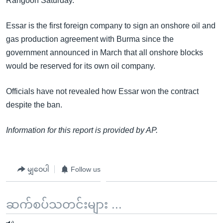
Rangoon Saturday.
အ
သုတပဒေသာ အင်္ဂလိပ်စာ
ညွန်း
Learning English
Essar is the first foreign company to sign an onshore oil and
စာမျက်နှာ
gas production agreement with Burma since the
သို့
ဗွီအိုအေ လူမှုကွန်ယက်များ
government announced in March that all onshore blocks
ကျော်
would be reserved for its own oil company.
ကြည့်
ရန်
Officials have not revealed how Essar won the contract
ဘာသာစကားများ
ရှာဖွေ
despite the ban.
ရန်
နေရာ
Information for this report is provided by AP.
သို့
ကျော်
ရန်
မျှဝေပါ
Follow us
ဆက်စပ်သတင်းများ ...