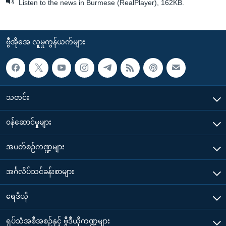
Listen to the news in Burmese (RealPlayer), 162KB.
ဗွီအိုအေ လူမှုကွန်ယက်များ
သတင်း
၀န်ဆောင်မှုများ
အပတ်စဉ်ကဏ္ဍများ
အင်္ဂလိပ်သင်ခန်းစာများ
ရေဒီယို
ရုပ်သံအစီအစဉ်နှင့် ဗွီဒီယိုကဏ္ဍများ