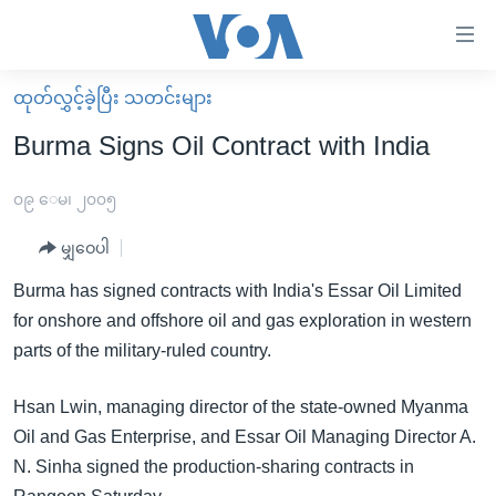
သုံး
ရ
လွယ်ကူ
ထုတ်လွှင့်ခဲ့ပြီး သတင်းများ
မူလစာမျက်နှာ
စေ
Burma Signs Oil Contract with India
မြန်မာ
သည့်
ကမ္ဘာ့သတင်းများ
၀၉ ေမ၊ ၂၀၀၅
Link
ဗွီဒီယို
နိုင်ငံတကာ
မျှဝေပါ
များ
သတင်းလွတ်လပ်ခွင့်
အမေရိကန်
Burma has signed contracts with India's Essar Oil Limited
ပင်မ
ရပ်ဝန်းတခု လမ်းတခု အလွန်
တရုတ်
for onshore and offshore oil and gas exploration in western
အကြောင်းအရာ
parts of the military-ruled country.
သို့
အင်္ဂလိပ်စာလေ့လာမယ်
အစ္စရေး-ပါလက်စတိုင်း
ကျော်
အပတ်စဉ်ကဏ္ဍများ
အမေရိကန်သုံးအီဒီယံ
Hsan Lwin, managing director of the state-owned Myanma
ကြည့်
ရေဒီယိုနှင့်ရုပ်သံ အချက်အလက်များ
မကြေးမုံရဲ့ အင်္ဂလိပ်စာ
ရေဒီယို
Oil and Gas Enterprise, and Essar Oil Managing Director A.
ရန်
N. Sinha signed the production-sharing contracts in
ပင်မ
ရေဒီယို/တီဗွီအစီအစဉ်
ရုပ်ရှင်ထဲက အင်္ဂလိပ်စာ
တီဗွီ