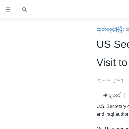
သုံး
ရ
ရှာဖွေ
လွယ်ကူ
မူလစာမျက်နှာ
ထုတ်လွှင့်ခဲ့ပြီ
ရ
စေ
မြန်မာ
လာ
US Sec
သည့်
ဒ်
ကမ္ဘာ့သတင်းများ
Link
ဗွီဒီယို
နိုင်ငံတကာ
Visit to
များ
သတင်းလွတ်လပ်ခွင့်
အမေရိကန်
ပင်မ
ရပ်ဝန်းတခု လမ်းတခု အလွန်
တရုတ်
၁၅ ေမ၊ ၂၀၀၅
အကြောင်းအရာ
အင်္ဂလိပ်စာလေ့လာမယ်
အစ္စရေး-ပါလက်စတိုင်း
သို့
မျှဝေပါ
အပတ်စဉ်ကဏ္ဍများ
အမေရိကန်သုံးအီဒီယံ
ကျော်
U.S. Secretary o
ကြည့်
ရေဒီယိုနှင့်ရုပ်သံ အချက်အလက်များ
မကြေးမုံရဲ့ အင်္ဂလိပ်စာ
ရေဒီယို
and Iraqi author
ရန်
ရေဒီယို/တီဗွီအစီအစဉ်
ရုပ်ရှင်ထဲက အင်္ဂလိပ်စာ
တီဗွီ
ပင်မ
Ms. Rice arrived