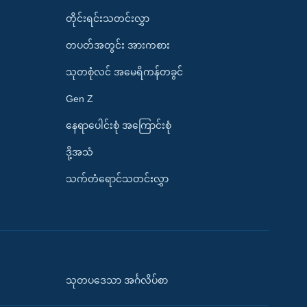
တိုင်းရင်းသတင်းလွှာ
တပတ်အတွင်း အားကစား
သုတစုံလင် အမေရိကန်တခွင်
Gen Z
နေရာပေါင်းစုံ အကြောင်းစုံ
ဒို့အသံ
သက်တံရောင်သတင်းလွှာ
သုတပဒေသာ အင်္ဂလိပ်စာ