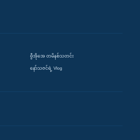
ဗွီအိုအေ တမိနစ်သတင်း
နော်သဇင်ရဲ့ Vlog