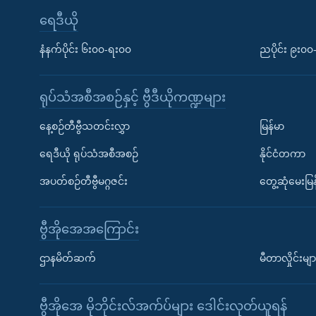
ရေဒီယို
နံနက်ပိုင်း ၆း၀၀-ရး၀၀
ညပိုင်း ၉း၀
ရုပ်သံအစီအစဉ်နှင့် ဗွီဒီယိုကဏ္ဍများ
နေ့စဉ်တီဗွီသတင်းလွှာ
မြန်မာ
ရေဒီယို ရုပ်သံအစီအစဉ်
နိုင်ငံတကာ
အပတ်စဉ်တီဗွီမဂ္ဂဇင်း
တွေ့ဆုံမေးမြန
ဗွီအိုအေအကြောင်း
ဌာနမိတ်ဆက်
မီတာလှိုင်းမျာ
ဗွီအိုအေ မိုဘိုင်းလ်အက်ပ်များ ဒေါင်းလုတ်ယူရန်
Learning English