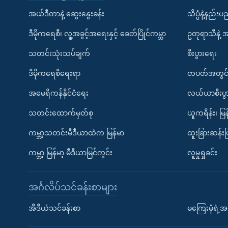
အယ်ဒီတာနဲ့ ဆွေးနွေးခန်း
သိပ္ပံနဲ့နည်း
ဒီမိုကရေစီ၊ လူ့အခွင့်အရေးနှင့် ခေတ်ပြိုင်ကမ္ဘာ
ဥတုရာသီနဲ့ 
သတင်းသုံးသပ်ချက်
စီးပွားရေး
ဒီမိုကရေစီရေးရာ
တပတ်အတွင်
အမေရိကန်နိုင်ငံရေး
လယ်ယာစီးပွ
သတင်းထောက်မှတ်စု
ယူကရိန်း၊ မြန
ကမ္ဘာ့သတင်းမီဒီယာထဲက မြန်မာ
ထူးခြားဆန်း
ကမ္ဘာ့ မြန်မာ့ မီဒီယာမြင်ကွင်း
လူမှုရှုခင်း
အင်္ဂလိပ်သင်ခန်းစာများ
အီဒီယံသင်ခန်းစာ
မကြေးမုံရဲ့အင