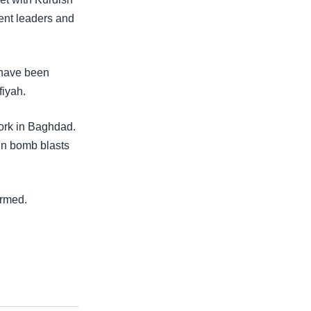
ent leaders and
 have been
fiyah.
ork in Baghdad.
 in bomb blasts
armed.