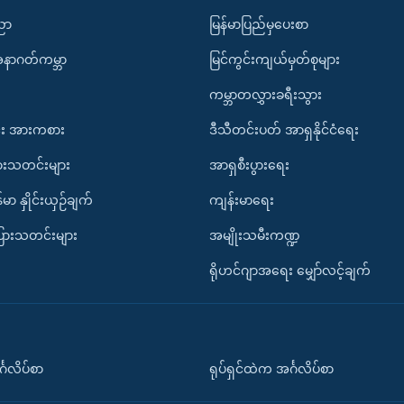
ပညာ
မြန်မာပြည်မှပေးစာ
အနာဂတ်ကမ္ဘာ
မြင်ကွင်းကျယ်မှတ်စုများ
ကမ္ဘာတလွှားခရီးသွား
း အားကစား
ဒီသီတင်းပတ် အာရှနိုင်ငံရေး
ားသတင်းများ
အာရှစီးပွားရေး
်မာ နှိုင်းယှဉ်ချက်
ကျန်းမာရေး
ပြားသတင်းများ
အမျိုးသမီးကဏ္ဍ
ရိုဟင်ဂျာအရေး မျှော်လင့်ချက်
်္ဂလိပ်စာ
ရုပ်ရှင်ထဲက အင်္ဂလိပ်စာ