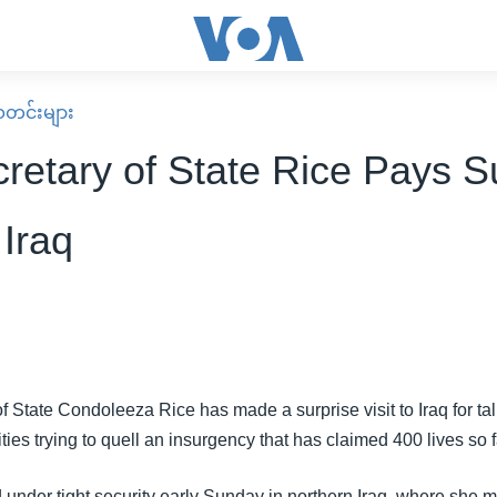
း သတင်းများ
retary of State Rice Pays S
 Iraq
f State Condoleeza Rice has made a surprise visit to Iraq for tal
ities trying to quell an insurgency that has claimed 400 lives so f
 under tight security early Sunday in northern Iraq, where she m