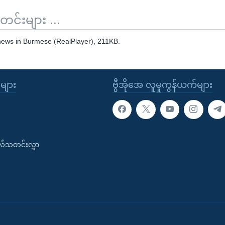
်းများ ...
 news in Burmese (RealPlayer), 211KB.
ုများ
ဗွီအိုအေ လူမှုကွန်ယက်များ
းလ်သတင်းလွှာ