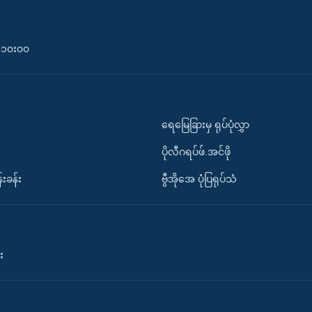
၀-၁၀း၀၀
ရေမြေခြားမှ ရုပ်ပုံလွှာ
ပိုလီဂရပ်ဖ်.အင်ဖို
်းခန်း
ဗွီအိုအေ ပုံပြရုပ်သံ
း