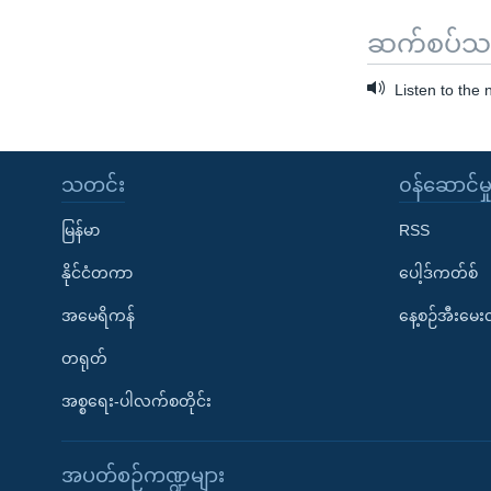
ဆက်စပ်သတင
Listen to the
သတင်း
၀န်ဆောင်မှ
မြန်မာ
RSS
နိုင်ငံတကာ
ပေါ့ဒ်ကတ်စ်
အမေရိကန်
နေ့စဉ်အီးမေ
တရုတ်
အစ္စရေး-ပါလက်စတိုင်း
အပတ်စဉ်ကဏ္ဍများ