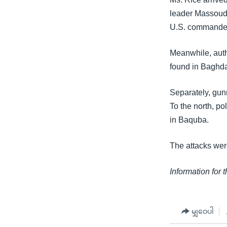
သုတပဒေသာ အင်္ဂလိပ်စာ
အ
leader Massoud 
ညွန်း
U.S. commande
စာမျက်နှာ
သို့
Meanwhile, auth
ကျော်
found in Baghdad
ကြည့်
ရန်
Separately, gun
ရှာဖွေ
To the north, po
ရန်
in Baquba.
နေရာ
သို့
The attacks wer
ကျော်
ရန်
Information for 
မျှဝေပါ