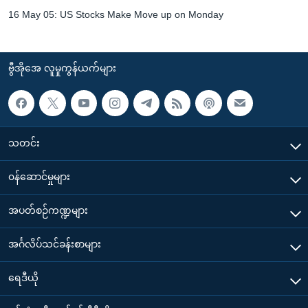
16 May 05: US Stocks Make Move up on Monday
ဗွီအိုအေ လူမှုကွန်ယက်များ
သတင်း
၀န်ဆောင်မှုများ
အပတ်စဉ်ကဏ္ဍများ
အင်္ဂလိပ်သင်ခန်းစာများ
ရေဒီယို