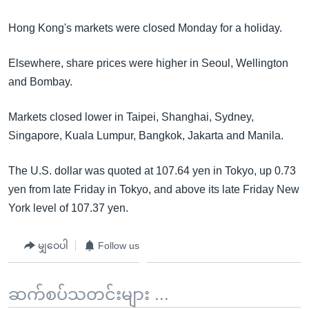
အ
သုတပဒေသာ အင်္ဂလိပ်စာ
ညွန်း
Learning English
Hong Kong's markets were closed Monday for a holiday.
စာမျက်နှာ
သို့
ဗွီအိုအေ လူမှုကွန်ယက်များ
Elsewhere, share prices were higher in Seoul, Wellington
ကျော်
and Bombay.
ကြည့်
ရန်
Markets closed lower in Taipei, Shanghai, Sydney,
ဘာသာစကားများ
ရှာဖွေ
Singapore, Kuala Lumpur, Bangkok, Jakarta and Manila.
ရန်
The U.S. dollar was quoted at 107.64 yen in Tokyo, up 0.73
နေရာ
yen from late Friday in Tokyo, and above its late Friday New
သို့
York level of 107.37 yen.
ကျော်
ရန်
မျှဝေပါ
Follow us
ဆက်စပ်သတင်းများ ...