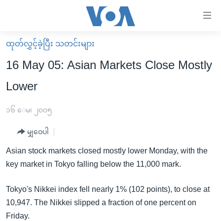
သုံး
ရ
လွယ်ကူ
ထုတ်လွှင့်ခဲ့ပြီး သတင်းများ
မူလစာမျက်နှာ
စေ
16 May 05: Asian Markets Close Mostly
မြန်မာ
သည့်
Lower
ကမ္ဘာ့သတင်းများ
Link
ဗွီဒီယို
နိုင်ငံတကာ
၁၆ ေမ၊ ၂၀၀၅
များ
သတင်းလွတ်လပ်ခွင့်
အမေရိကန်
ပင်မ
မျှဝေပါ
ရပ်ဝန်းတခု လမ်းတခု အလွန်
တရုတ်
အကြောင်းအရာ
Asian stock markets closed mostly lower Monday, with the
သို့
အင်္ဂလိပ်စာလေ့လာမယ်
အစ္စရေး-ပါလက်စတိုင်း
key market in Tokyo falling below the 11,000 mark.
ကျော်
အပတ်စဉ်ကဏ္ဍများ
အမေရိကန်သုံးအီဒီယံ
ကြည့်
Tokyo's Nikkei index fell nearly 1% (102 points), to close at
ရေဒီယိုနှင့်ရုပ်သံ အချက်အလက်များ
မကြေးမုံရဲ့ အင်္ဂလိပ်စာ
ရေဒီယို
ရန်
10,947. The Nikkei slipped a fraction of one percent on
ပင်မ
ရေဒီယို/တီဗွီအစီအစဉ်
ရုပ်ရှင်ထဲက အင်္ဂလိပ်စာ
တီဗွီ
Friday.