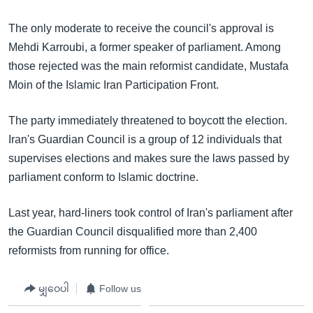
အ
သုတပဒေသာ အင်္ဂလိပ်စာ
ညွန်း
Learning English
The only moderate to receive the council's approval is
စာမျက်နှာ
Mehdi Karroubi, a former speaker of parliament. Among
သို့
ဗွီအိုအေ လူမှုကွန်ယက်များ
those rejected was the main reformist candidate, Mustafa
ကျော်
Moin of the Islamic Iran Participation Front.
ကြည့်
ရန်
The party immediately threatened to boycott the election.
ဘာသာစကားများ
ရှာဖွေ
Iran's Guardian Council is a group of 12 individuals that
ရန်
supervises elections and makes sure the laws passed by
နေရာ
parliament conform to Islamic doctrine.
သို့
ကျော်
Last year, hard-liners took control of Iran's parliament after
ရန်
the Guardian Council disqualified more than 2,400
reformists from running for office.
မျှဝေပါ
Follow us