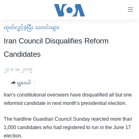
သုံး
ရ
လွယ်ကူ
ထုတ်လွှင့်ခဲ့ပြီး သတင်းများ
မူလစာမျက်နှာ
စေ
Iran Council Disqualifies Reform
မြန်မာ
သည့်
Candidates
ကမ္ဘာ့သတင်းများ
Link
ဗွီဒီယို
နိုင်ငံတကာ
၂၃ ေမ၊ ၂၀၀၅
များ
သတင်းလွတ်လပ်ခွင့်
အမေရိကန်
ပင်မ
မျှဝေပါ
ရပ်ဝန်းတခု လမ်းတခု အလွန်
တရုတ်
အကြောင်းအရာ
Iran's constitutional overseers have disqualified all but one
သို့
အင်္ဂလိပ်စာလေ့လာမယ်
အစ္စရေး-ပါလက်စတိုင်း
reformist candidate in next month's presidential election.
ကျော်
အပတ်စဉ်ကဏ္ဍများ
အမေရိကန်သုံးအီဒီယံ
ကြည့်
The hardline Guardian Council Sunday rejected more than
ရေဒီယိုနှင့်ရုပ်သံ အချက်အလက်များ
မကြေးမုံရဲ့ အင်္ဂလိပ်စာ
ရေဒီယို
ရန်
1,000 candidates who had registered to run in the June 17
ပင်မ
ရေဒီယို/တီဗွီအစီအစဉ်
ရုပ်ရှင်ထဲက အင်္ဂလိပ်စာ
တီဗွီ
election.