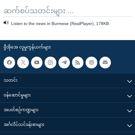
ဆက်စပ်သတင်းများ ...
Listen to the news in Burmese (RealPlayer), 178KB.
ဗွီအိုအေ လူမှုကွန်ယက်များ
သတင်း
၀န်ဆောင်မှုများ
အပတ်စဉ်ကဏ္ဍများ
အင်္ဂလိပ်သင်ခန်းစာများ