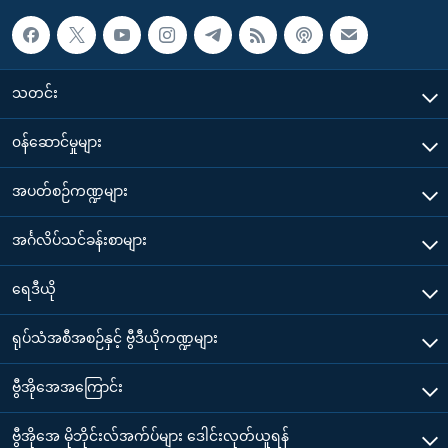
သတင်း
၀န်ဆောင်မှုများ
အပတ်စဉ်ကဏ္ဍများ
အင်္ဂလိပ်သင်ခန်းစာများ
ရေဒီယို
ရုပ်သံအစီအစဉ်နှင့် ဗွီဒီယိုကဏ္ဍများ
ဗွီအိုအေအကြောင်း
ဗွီအိုအေ မိုဘိုင်းလ်အက်ပ်များ ဒေါင်းလုတ်ယူရန်