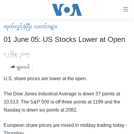
သုံး
ရ
လွယ်ကူ
ထုတ်လွှင့်ခဲ့ပြီး သတင်းများ
မူလစာမျက်နှာ
စေ
01 June 05: US Stocks Lower at Open
မြန်မာ
သည့်
ကမ္ဘာ့သတင်းများ
၀၂ ဇြန္၊ ၂၀၀၅
Link
ဗွီဒီယို
နိုင်ငံတကာ
မျှဝေပါ
များ
သတင်းလွတ်လပ်ခွင့်
အမေရိကန်
U.S. share prices are lower at the open.
ပင်မ
ရပ်ဝန်းတခု လမ်းတခု အလွန်
တရုတ်
အကြောင်းအရာ
The Dow Jones Industrial Average is down 37 points at
သို့
အင်္ဂလိပ်စာလေ့လာမယ်
အစ္စရေး-ပါလက်စတိုင်း
10,513. The S&P 500 is off three points at 1199 and the
ကျော်
အပတ်စဉ်ကဏ္ဍများ
အမေရိကန်သုံးအီဒီယံ
Nasdaq is down six points at 2082.
ကြည့်
ရေဒီယိုနှင့်ရုပ်သံ အချက်အလက်များ
မကြေးမုံရဲ့ အင်္ဂလိပ်စာ
ရေဒီယို
ရန်
European share prices are mixed in midday trading today -
ပင်မ
ရေဒီယို/တီဗွီအစီအစဉ်
ရုပ်ရှင်ထဲက အင်္ဂလိပ်စာ
တီဗွီ
Thursday.