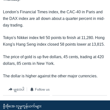
အ
သုတပဒေသာ အင်္ဂလိပ်စာ
ညွန်း
Learning English
London's Financial Times index, the CAC-40 in Paris and
စာမျက်နှာ
the DAX index are all down about a quarter percent in mid-
သို့
ဗွီအိုအေ လူမှုကွန်ယက်များ
day trading.
ကျော်
ကြည့်
Tokyo's Nikkei index fell 50 points to finish at 11,280. Hong
ရန်
Kong's Hang Seng index closed 58 points lower at 13,815.
ဘာသာစကားများ
ရှာဖွေ
ရန်
The price of gold is up five dollars, 45 cents, trading at 420
နေရာ
dollars, 85 cents in New York.
သို့
ကျော်
The dollar is higher against the other major currencies.
ရန်
မျှဝေပါ
Follow us
ဗွီအိုအေ လူမှုကွန်ယက်များ