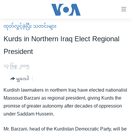
သုံး
ရ
လွယ်ကူ
ထုတ်လွှင့်ခဲ့ပြီး သတင်းများ
မူလစာမျက်နှာ
စေ
Kurds in Northern Iraq Elect Regional
မြန်မာ
သည့်
President
ကမ္ဘာ့သတင်းများ
Link
ဗွီဒီယို
နိုင်ငံတကာ
၁၃ ဇြန္၊ ၂၀၀၅
များ
သတင်းလွတ်လပ်ခွင့်
အမေရိကန်
ပင်မ
မျှဝေပါ
ရပ်ဝန်းတခု လမ်းတခု အလွန်
တရုတ်
အကြောင်းအရာ
Kurdish lawmakers in northern Iraq have elected nationalist
သို့
အင်္ဂလိပ်စာလေ့လာမယ်
အစ္စရေး-ပါလက်စတိုင်း
Massoud Barzani as regional president, giving Kurds the
ကျော်
အပတ်စဉ်ကဏ္ဍများ
အမေရိကန်သုံးအီဒီယံ
promise of greater autonomy after decades of oppression
ကြည့်
under Saddam Hussein.
ရေဒီယိုနှင့်ရုပ်သံ အချက်အလက်များ
မကြေးမုံရဲ့ အင်္ဂလိပ်စာ
ရေဒီယို
ရန်
ပင်မ
ရေဒီယို/တီဗွီအစီအစဉ်
ရုပ်ရှင်ထဲက အင်္ဂလိပ်စာ
တီဗွီ
Mr. Barzani, head of the Kurdistan Democratic Party, will be