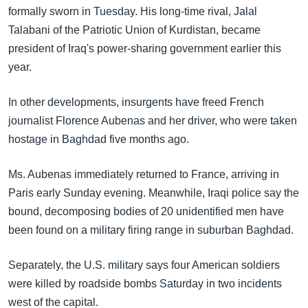
အ
formally sworn in Tuesday. His long-time rival, Jalal
သုတပဒေသာ အင်္ဂလိပ်စာ
ညွန်း
Learning English
Talabani of the Patriotic Union of Kurdistan, became
စာမျက်နှာ
president of Iraq's power-sharing government earlier this
သို့
ဗွီအိုအေ လူမှုကွန်ယက်များ
year.
ကျော်
ကြည့်
In other developments, insurgents have freed French
ရန်
journalist Florence Aubenas and her driver, who were taken
ဘာသာစကားများ
ရှာဖွေ
hostage in Baghdad five months ago.
ရန်
နေရာ
Ms. Aubenas immediately returned to France, arriving in
သို့
Paris early Sunday evening. Meanwhile, Iraqi police say the
ကျော်
bound, decomposing bodies of 20 unidentified men have
ရန်
been found on a military firing range in suburban Baghdad.
Separately, the U.S. military says four American soldiers
were killed by roadside bombs Saturday in two incidents
west of the capital.