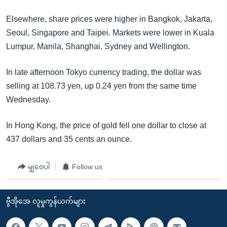
အ
သုတပဒေသာ အင်္ဂလိပ်စာ
ညွန်း
Learning English
Elsewhere, share prices were higher in Bangkok, Jakarta,
စာမျက်နှာ
Seoul, Singapore and Taipei. Markets were lower in Kuala
သို့
ဗွီအိုအေ လူမှုကွန်ယက်များ
Lumpur, Manila, Shanghai, Sydney and Wellington.
ကျော်
ကြည့်
In late afternoon Tokyo currency trading, the dollar was
ရန်
selling at 108.73 yen, up 0.24 yen from the same time
ဘာသာစကားများ
ရှာဖွေ
Wednesday.
ရန်
In Hong Kong, the price of gold fell one dollar to close at
နေရာ
437 dollars and 35 cents an ounce.
သို့
ကျော်
မျှဝေပါ
Follow us
ရန်
ဗွီအိုအေ လူမှုကွန်ယက်များ