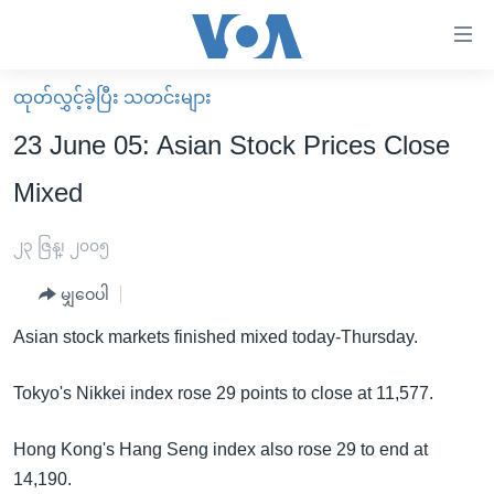
သုံး
ရ
လွယ်ကူ
ထုတ်လွှင့်ခဲ့ပြီး သတင်းများ
မူလစာမျက်နှာ
စေ
23 June 05: Asian Stock Prices Close
မြန်မာ
သည့်
Mixed
ကမ္ဘာ့သတင်းများ
Link
ဗွီဒီယို
နိုင်ငံတကာ
၂၃ ဇြန္၊ ၂၀၀၅
များ
သတင်းလွတ်လပ်ခွင့်
အမေရိကန်
ပင်မ
မျှဝေပါ
ရပ်ဝန်းတခု လမ်းတခု အလွန်
တရုတ်
အကြောင်းအရာ
Asian stock markets finished mixed today-Thursday.
သို့
အင်္ဂလိပ်စာလေ့လာမယ်
အစ္စရေး-ပါလက်စတိုင်း
ကျော်
Tokyo's Nikkei index rose 29 points to close at 11,577.
အပတ်စဉ်ကဏ္ဍများ
အမေရိကန်သုံးအီဒီယံ
ကြည့်
ရေဒီယိုနှင့်ရုပ်သံ အချက်အလက်များ
မကြေးမုံရဲ့ အင်္ဂလိပ်စာ
ရေဒီယို
ရန်
Hong Kong's Hang Seng index also rose 29 to end at
ပင်မ
ရေဒီယို/တီဗွီအစီအစဉ်
ရုပ်ရှင်ထဲက အင်္ဂလိပ်စာ
တီဗွီ
14,190.