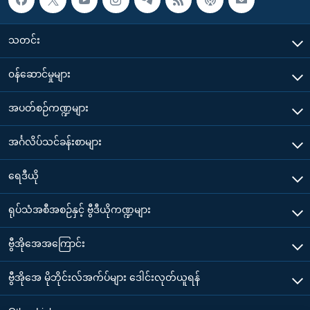
သတင်း
၀န်ဆောင်မှုများ
အပတ်စဉ်ကဏ္ဍများ
အင်္ဂလိပ်သင်ခန်းစာများ
ရေဒီယို
ရုပ်သံအစီအစဉ်နှင့် ဗွီဒီယိုကဏ္ဍများ
ဗွီအိုအေအကြောင်း
ဗွီအိုအေ မိုဘိုင်းလ်အက်ပ်များ ဒေါင်းလုတ်ယူရန်