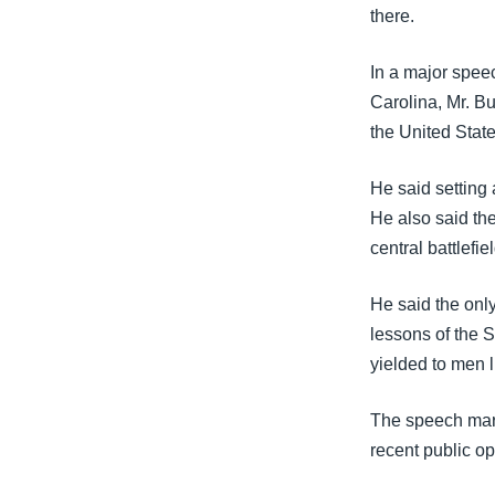
သုတပဒေသာ အင်္ဂလိပ်စာ
အ
there.
ညွန်း
စာမျက်နှာ
In a major speec
သို့
Carolina, Mr. Bu
ကျော်
the United State
ကြည့်
ရန်
He said setting 
ရှာဖွေ
He also said the
ရန်
central battlefie
နေရာ
သို့
He said the onl
ကျော်
lessons of the S
ရန်
yielded to men 
The speech marks
recent public opi