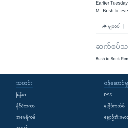
Earlier Tuesday
Mr. Bush to leve
မျှဝေပါ
ဆက်စပ်သတင
Bush to Seek Ren
သတင်း
၀န်ဆောင်မှ
မြန်မာ
RSS
နိုင်ငံတကာ
ပေါ့ဒ်ကတ်စ်
အမေရိကန်
နေ့စဉ်အီးမေ