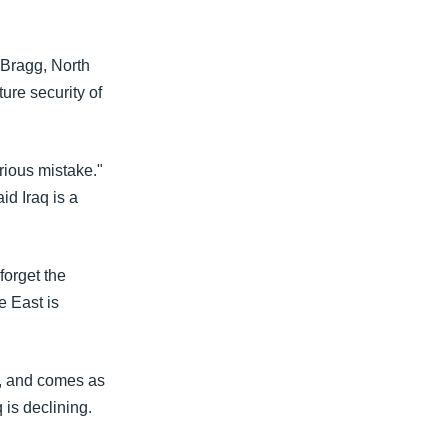
t Bragg, North
ture security of
erious mistake."
id Iraq is a
forget the
e East is
aq, and comes as
 is declining.