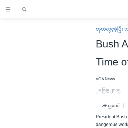
သုံး
ရ
ရှာဖွေ
လွယ်ကူ
မူလစာမျက်နှာ
ထုတ်လွှင့်ခဲ့ပြီ
ရ
စေ
မြန်မာ
လာ
Bush A
သည့်
ဒ်
ကမ္ဘာ့သတင်းများ
Link
ဗွီဒီယို
နိုင်ငံတကာ
Time of
များ
သတင်းလွတ်လပ်ခွင့်
အမေရိကန်
ပင်မ
ရပ်ဝန်းတခု လမ်းတခု အလွန်
တရုတ်
VOA News
အကြောင်းအရာ
အင်္ဂလိပ်စာလေ့လာမယ်
အစ္စရေး-ပါလက်စတိုင်း
၂၈ ဇြန္၊ ၂၀၀၅
သို့
အပတ်စဉ်ကဏ္ဍများ
အမေရိကန်သုံးအီဒီယံ
ကျော်
မျှဝေပါ
ကြည့်
ရေဒီယိုနှင့်ရုပ်သံ အချက်အလက်များ
မကြေးမုံရဲ့ အင်္ဂလိပ်စာ
ရေဒီယို
ရန်
President Bush h
ရေဒီယို/တီဗွီအစီအစဉ်
ရုပ်ရှင်ထဲက အင်္ဂလိပ်စာ
တီဗွီ
ပင်မ
dangerous work i