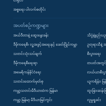
တရုတ်
အစ္စရေး-ပါလက်စတိုင်း
အပတ်စဉ်ကဏ္ဍများ
အယ်ဒီတာနဲ့ ဆွေးနွေးခန်း
သိပ္ပံနဲ့နည်း
ဒီမိုကရေစီ၊ လူ့အခွင့်အရေးနှင့် ခေတ်ပြိုင်ကမ္ဘာ
ဥတုရာသီနဲ့ 
သတင်းသုံးသပ်ချက်
စီးပွားရေး
ဒီမိုကရေစီရေးရာ
တပတ်အတွင်
အမေရိကန်နိုင်ငံရေး
လယ်ယာစီးပွ
သတင်းထောက်မှတ်စု
ယူကရိန်း၊ မြန
ကမ္ဘာ့သတင်းမီဒီယာထဲက မြန်မာ
ထူးခြားဆန်း
ကမ္ဘာ့ မြန်မာ့ မီဒီယာမြင်ကွင်း
လူမှုရှုခင်း