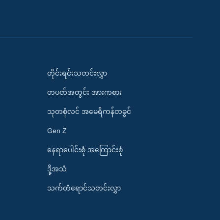
တိုင်းရင်းသတင်းလွှာ
တပတ်အတွင်း အားကစား
သုတစုံလင် အမေရိကန်တခွင်
Gen Z
နေရာပေါင်းစုံ အကြောင်းစုံ
ဒို့အသံ
သက်တံရောင်သတင်းလွှာ