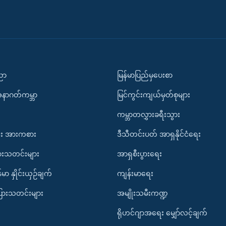
ပညာ
မြန်မာပြည်မှပေးစာ
အနာဂတ်ကမ္ဘာ
မြင်ကွင်းကျယ်မှတ်စုများ
ကမ္ဘာတလွှားခရီးသွား
း အားကစား
ဒီသီတင်းပတ် အာရှနိုင်ငံရေး
ားသတင်းများ
အာရှစီးပွားရေး
်မာ နှိုင်းယှဉ်ချက်
ကျန်းမာရေး
ပြားသတင်းများ
အမျိုးသမီးကဏ္ဍ
ရိုဟင်ဂျာအရေး မျှော်လင့်ချက်