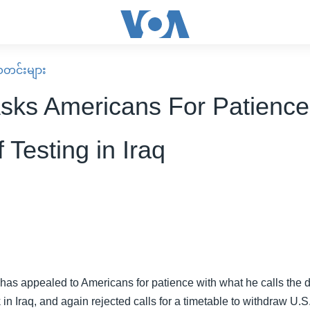
း သတင်းများ
sks Americans For Patience
 Testing in Iraq
as appealed to Americans for patience with what he calls the di
n Iraq, and again rejected calls for a timetable to withdraw U.S