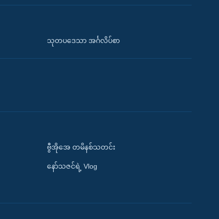
သုတပဒေသာ အင်္ဂလိပ်စာ
ဗွီအိုအေ တမိနစ်သတင်း
နော်သဇင်ရဲ့ Vlog