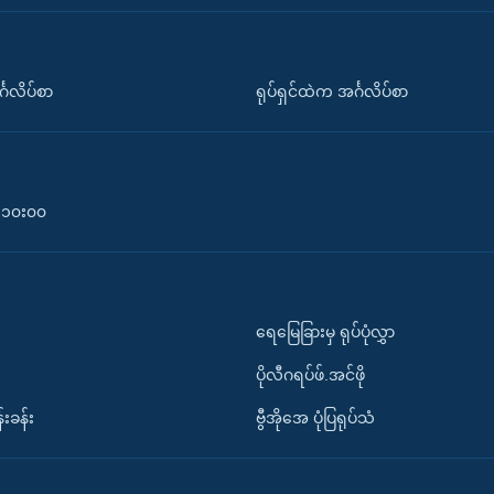
်္ဂလိပ်စာ
ရုပ်ရှင်ထဲက အင်္ဂလိပ်စာ
၀-၁၀း၀၀
ရေမြေခြားမှ ရုပ်ပုံလွှာ
ပိုလီဂရပ်ဖ်.အင်ဖို
်းခန်း
ဗွီအိုအေ ပုံပြရုပ်သံ