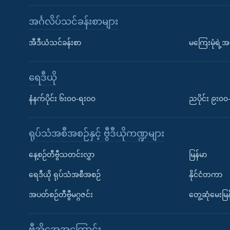
အင်္ဂလိပ်သင်ခန်းစာများ
အီဒီယံသင်ခန်းစာ
မကြေးမုံရဲ့အင
ရေဒီယို
နံနက်ပိုင်း ၆း၀၀-ရး၀၀
ညပိုင်း ၉း၀
ရုပ်သံအစီအစဉ်နှင့် ဗွီဒီယိုကဏ္ဍများ
နေ့စဉ်တီဗွီသတင်းလွှာ
မြန်မာ
ရေဒီယို ရုပ်သံအစီအစဉ်
နိုင်ငံတကာ
အပတ်စဉ်တီဗွီမဂ္ဂဇင်း
တွေ့ဆုံမေးမြန
ဗွီအိုအေအကြောင်း