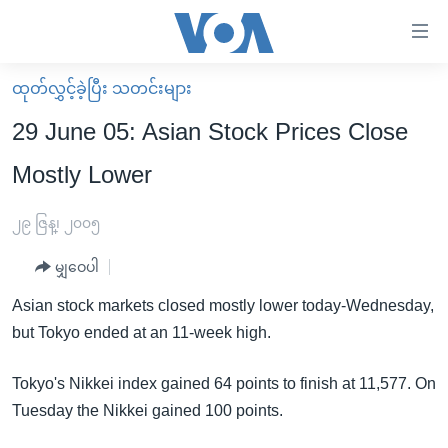
သုံး
ရ
လွယ်ကူ
ထုတ်လွှင့်ခဲ့ပြီး သတင်းများ
မူလစာမျက်နှာ
စေ
29 June 05: Asian Stock Prices Close
မြန်မာ
သည့်
Mostly Lower
ကမ္ဘာ့သတင်းများ
Link
ဗွီဒီယို
နိုင်ငံတကာ
၂၉ ဇြန္၊ ၂၀၀၅
များ
သတင်းလွတ်လပ်ခွင့်
အမေရိကန်
ပင်မ
မျှဝေပါ
ရပ်ဝန်းတခု လမ်းတခု အလွန်
တရုတ်
အကြောင်းအရာ
Asian stock markets closed mostly lower today-Wednesday,
သို့
အင်္ဂလိပ်စာလေ့လာမယ်
အစ္စရေး-ပါလက်စတိုင်း
but Tokyo ended at an 11-week high.
ကျော်
အပတ်စဉ်ကဏ္ဍများ
အမေရိကန်သုံးအီဒီယံ
ကြည့်
Tokyo's Nikkei index gained 64 points to finish at 11,577. On
ရေဒီယိုနှင့်ရုပ်သံ အချက်အလက်များ
မကြေးမုံရဲ့ အင်္ဂလိပ်စာ
ရေဒီယို
ရန်
Tuesday the Nikkei gained 100 points.
ပင်မ
ရေဒီယို/တီဗွီအစီအစဉ်
ရုပ်ရှင်ထဲက အင်္ဂလိပ်စာ
တီဗွီ