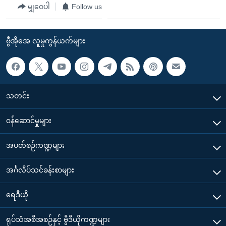
မျှဝေပါ
Follow us
ဗွီအိုအေ လူမှုကွန်ယက်များ
သတင်း
၀န်ဆောင်မှုများ
အပတ်စဉ်ကဏ္ဍများ
အင်္ဂလိပ်သင်ခန်းစာများ
ရေဒီယို
ရုပ်သံအစီအစဉ်နှင့် ဗွီဒီယိုကဏ္ဍများ