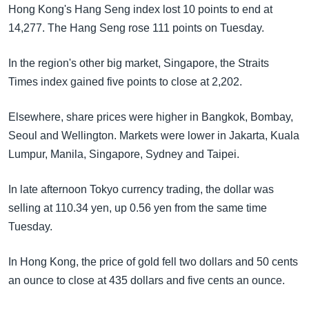
အ
Hong Kong's Hang Seng index lost 10 points to end at
သုတပဒေသာ အင်္ဂလိပ်စာ
ညွန်း
Learning English
14,277. The Hang Seng rose 111 points on Tuesday.
စာမျက်နှာ
သို့
ဗွီအိုအေ လူမှုကွန်ယက်များ
In the region's other big market, Singapore, the Straits
ကျော်
Times index gained five points to close at 2,202.
ကြည့်
ရန်
Elsewhere, share prices were higher in Bangkok, Bombay,
ဘာသာစကားများ
ရှာဖွေ
Seoul and Wellington. Markets were lower in Jakarta, Kuala
ရန်
Lumpur, Manila, Singapore, Sydney and Taipei.
နေရာ
In late afternoon Tokyo currency trading, the dollar was
သို့
selling at 110.34 yen, up 0.56 yen from the same time
ကျော်
Tuesday.
ရန်
In Hong Kong, the price of gold fell two dollars and 50 cents
an ounce to close at 435 dollars and five cents an ounce.