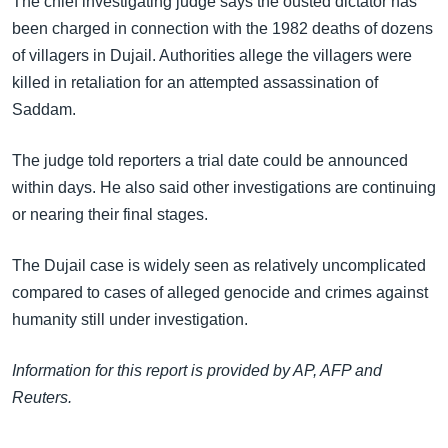
The chief investigating judge says the ousted dictator has
အ
သုတပဒေသာ အင်္ဂလိပ်စာ
been charged in connection with the 1982 deaths of dozens
ညွန်း
Learning English
of villagers in Dujail. Authorities allege the villagers were
စာမျက်နှာ
killed in retaliation for an attempted assassination of
သို့
ဗွီအိုအေ လူမှုကွန်ယက်များ
Saddam.
ကျော်
ကြည့်
The judge told reporters a trial date could be announced
ရန်
ဘာသာစကားများ
within days. He also said other investigations are continuing
ရှာဖွေ
or nearing their final stages.
ရန်
နေရာ
The Dujail case is widely seen as relatively uncomplicated
သို့
compared to cases of alleged genocide and crimes against
ကျော်
humanity still under investigation.
ရန်
Information for this report is provided by AP, AFP and
Reuters.