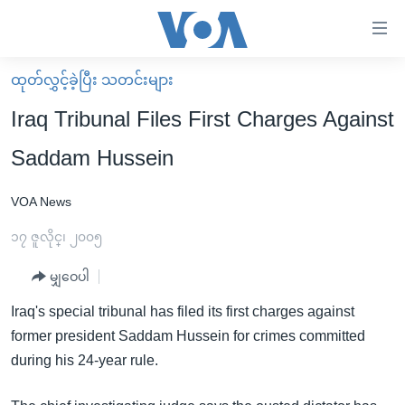
သုံး
ရ
လွယ်ကူ
ထုတ်လွှင့်ခဲ့ပြီး သတင်းများ
မူလစာမျက်နှာ
စေ
Iraq Tribunal Files First Charges Against
မြန်မာ
သည့်
Saddam Hussein
ကမ္ဘာ့သတင်းများ
Link
ဗွီဒီယို
နိုင်ငံတကာ
VOA News
များ
သတင်းလွတ်လပ်ခွင့်
အမေရိကန်
၁၇ ဇူလိုင္၊ ၂၀၀၅
ပင်မ
ရပ်ဝန်းတခု လမ်းတခု အလွန်
တရုတ်
အကြောင်းအရာ
မျှဝေပါ
သို့
အင်္ဂလိပ်စာလေ့လာမယ်
အစ္စရေး-ပါလက်စတိုင်း
Iraq's special tribunal has filed its first charges against
ကျော်
အပတ်စဉ်ကဏ္ဍများ
အမေရိကန်သုံးအီဒီယံ
former president Saddam Hussein for crimes committed
ကြည့်
ရေဒီယိုနှင့်ရုပ်သံ အချက်အလက်များ
မကြေးမုံရဲ့ အင်္ဂလိပ်စာ
ရေဒီယို
during his 24-year rule.
ရန်
ပင်မ
ရေဒီယို/တီဗွီအစီအစဉ်
ရုပ်ရှင်ထဲက အင်္ဂလိပ်စာ
တီဗွီ