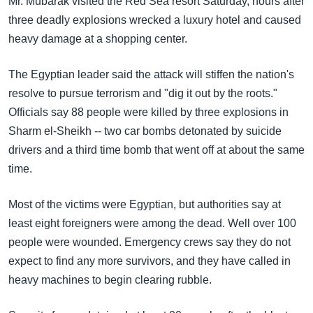
Mr. Mubarak visited the Red Sea resort Saturday, hours after
အ
သုတပဒေသာ အင်္ဂလိပ်စာ
three deadly explosions wrecked a luxury hotel and caused
ညွန်း
Learning English
heavy damage at a shopping center.
စာမျက်နှာ
သို့
ဗွီအိုအေ လူမှုကွန်ယက်များ
The Egyptian leader said the attack will stiffen the nation's
ကျော်
resolve to pursue terrorism and "dig it out by the roots."
ကြည့်
Officials say 88 people were killed by three explosions in
ရန်
ဘာသာစကားများ
Sharm el-Sheikh -- two car bombs detonated by suicide
ရှာဖွေ
drivers and a third time bomb that went off at about the same
ရန်
time.
နေရာ
သို့
Most of the victims were Egyptian, but authorities say at
ကျော်
least eight foreigners were among the dead. Well over 100
ရန်
people were wounded. Emergency crews say they do not
expect to find any more survivors, and they have called in
heavy machines to begin clearing rubble.