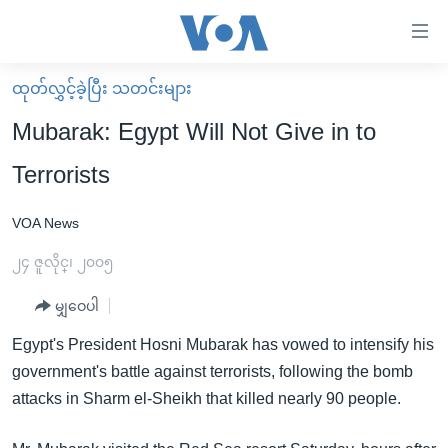
သုံး
ရ
လွယ်ကူ
ထုတ်လွှင့်ခဲ့ပြီး သတင်းများ
မူလစာမျက်နှာ
စေ
Mubarak: Egypt Will Not Give in to
မြန်မာ
သည့်
Terrorists
ကမ္ဘာ့သတင်းများ
Link
ဗွီဒီယို
နိုင်ငံတကာ
VOA News
များ
သတင်းလွတ်လပ်ခွင့်
အမေရိကန်
၂၄ ဇူလိုင္၊ ၂၀၀၅
ပင်မ
ရပ်ဝန်းတခု လမ်းတခု အလွန်
တရုတ်
အကြောင်းအရာ
မျှဝေပါ
သို့
အင်္ဂလိပ်စာလေ့လာမယ်
အစ္စရေး-ပါလက်စတိုင်း
Egypt's President Hosni Mubarak has vowed to intensify his
ကျော်
အပတ်စဉ်ကဏ္ဍများ
အမေရိကန်သုံးအီဒီယံ
government's battle against terrorists, following the bomb
ကြည့်
ရေဒီယိုနှင့်ရုပ်သံ အချက်အလက်များ
မကြေးမုံရဲ့ အင်္ဂလိပ်စာ
ရေဒီယို
attacks in Sharm el-Sheikh that killed nearly 90 people.
ရန်
ပင်မ
ရေဒီယို/တီဗွီအစီအစဉ်
ရုပ်ရှင်ထဲက အင်္ဂလိပ်စာ
တီဗွီ