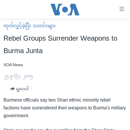
သုံး
ရ
လွယ်ကူ
ထုတ်လွှင့်ခဲ့ပြီး သတင်းများ
မူလစာမျက်နှာ
စေ
Rebel Groups Surrender Weapons to
မြန်မာ
သည့်
Burma Junta
ကမ္ဘာ့သတင်းများ
Link
ဗွီဒီယို
နိုင်ငံတကာ
VOA News
များ
သတင်းလွတ်လပ်ခွင့်
အမေရိကန်
၂၅ ဇူလိုင္၊ ၂၀၀၅
ပင်မ
ရပ်ဝန်းတခု လမ်းတခု အလွန်
တရုတ်
အကြောင်းအရာ
မျှဝေပါ
သို့
အင်္ဂလိပ်စာလေ့လာမယ်
အစ္စရေး-ပါလက်စတိုင်း
Burmese officials say two Shan ethnic minority rebel
ကျော်
အပတ်စဉ်ကဏ္ဍများ
အမေရိကန်သုံးအီဒီယံ
factions have surrendered their weapons to Burma's military
ကြည့်
ရေဒီယိုနှင့်ရုပ်သံ အချက်အလက်များ
မကြေးမုံရဲ့ အင်္ဂလိပ်စာ
ရေဒီယို
government.
ရန်
ပင်မ
ရေဒီယို/တီဗွီအစီအစဉ်
ရုပ်ရှင်ထဲက အင်္ဂလိပ်စာ
တီဗွီ