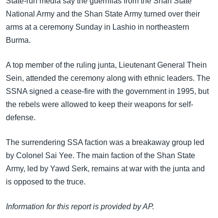
State-run media say the guerrillas from the Shan State
အ
သုတပဒေသာ အင်္ဂလိပ်စာ
National Army and the Shan State Army turned over their
ညွန်း
Learning English
arms at a ceremony Sunday in Lashio in northeastern
စာမျက်နှာ
Burma.
သို့
ဗွီအိုအေ လူမှုကွန်ယက်များ
ကျော်
A top member of the ruling junta, Lieutenant General Thein
ကြည့်
Sein, attended the ceremony along with ethnic leaders. The
ရန်
ဘာသာစကားများ
SSNA signed a cease-fire with the government in 1995, but
ရှာဖွေ
the rebels were allowed to keep their weapons for self-
ရန်
defense.
နေရာ
သို့
The surrendering SSA faction was a breakaway group led
ကျော်
by Colonel Sai Yee. The main faction of the Shan State
ရန်
Army, led by Yawd Serk, remains at war with the junta and
is opposed to the truce.
Information for this report is provided by AP.