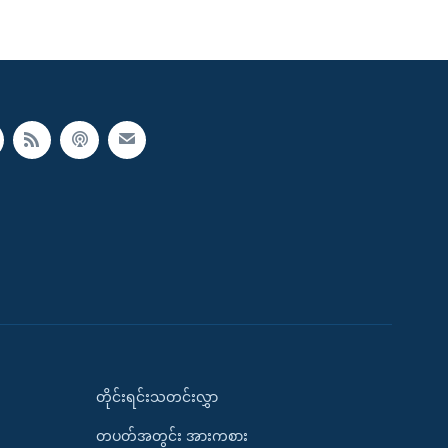
တိုင်းရင်းသတင်းလွှာ
တပတ်အတွင်း အားကစား