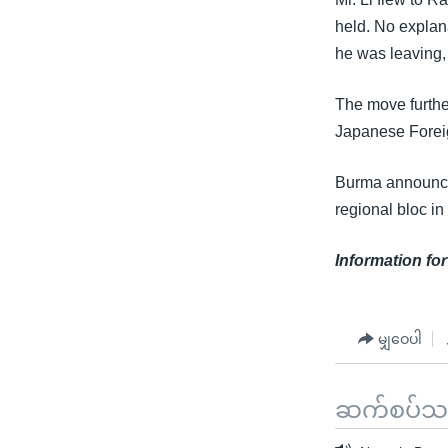
သုတပဒေသာ အင်္ဂလိပ်စာ
အ
held. No explan
ညွန်း
he was leaving,
စာမျက်နှာ
သို့
The move furthe
ကျော်
Japanese Foreig
ကြည့်
ရန်
Burma announced
ရှာဖွေ
regional bloc in
ရန်
နေရာ
Information for
သို့
ကျော်
ရန်
မျှဝေပါ
ဆက်စပ်သတင