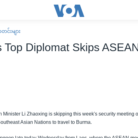
း သတင်းများ
s Top Diplomat Skips ASEA
Minister Li Zhaoxing is skipping this week's security meeting o
Southeast Asian Nations to travel to Burma.
Rangoon late today-Wednesday from Laos, where the ASEAN mee