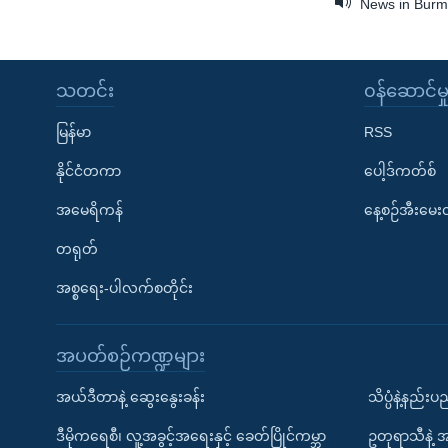
News in Burme
သတင်း
၀န်ဆောင်မှ
မြန်မာ
RSS
နိုင်ငံတကာ
ပေါ့ဒ်ကတ်စ်
အမေရိကန်
နေ့စဉ်အီးမေ
တရုတ်
အစ္စရေး-ပါလက်စတိုင်း
အပတ်စဉ်ကဏ္ဍများ
အယ်ဒီတာနဲ့ ဆွေးနွေးခန်း
သိပ္ပံနဲ့နည်း
ဒီမိုကရေစီ၊ လူ့အခွင့်အရေးနှင့် ခေတ်ပြိုင်ကမ္ဘာ
ဥတုရာသီနဲ့ 