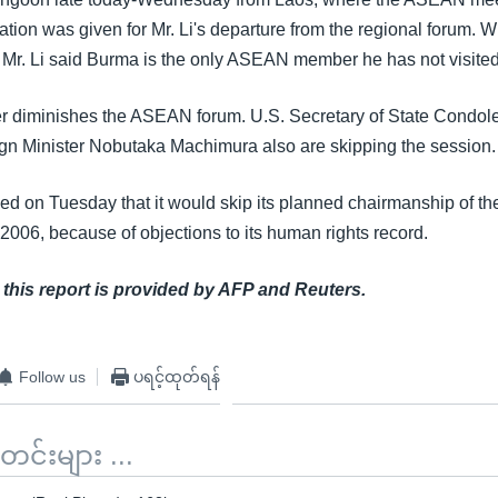
ation was given for Mr. Li's departure from the regional forum.
 Mr. Li said Burma is the only ASEAN member he has not visited
r diminishes the ASEAN forum. U.S. Secretary of State Condo
n Minister Nobutaka Machimura also are skipping the session.
 on Tuesday that it would skip its planned chairmanship of t
 2006, because of objections to its human rights record.
 this report is provided by AFP and Reuters.
Follow us
ပရင့်ထုတ်ရန်
်းများ ...