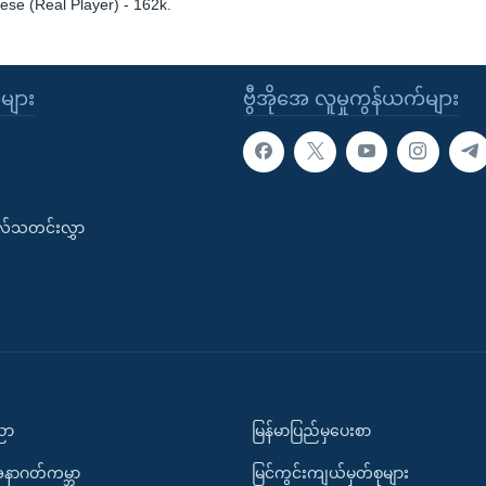
se (Real Player) - 162k.
ုများ
ဗွီအိုအေ လူမှုကွန်ယက်များ
းလ်သတင်းလွှာ
ပညာ
မြန်မာပြည်မှပေးစာ
အနာဂတ်ကမ္ဘာ
မြင်ကွင်းကျယ်မှတ်စုများ