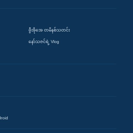
ဗွီအိုအေ တမိနစ်သတင်း
နော်သဇင်ရဲ့ Vlog
droid