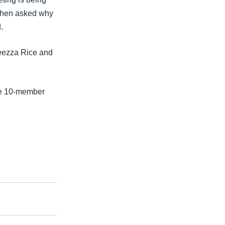
 When asked why
.
leezza Rice and
he 10-member