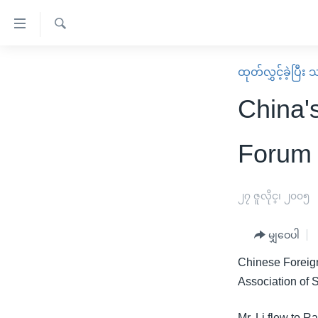
သုံး
ရ
ရှာဖွေ
လွယ်ကူ
မူလစာမျက်နှာ
ထုတ်လွှင့်ခဲ့ပြီ
ရ
စေ
မြန်မာ
လာ
China'
သည့်
ဒ်
ကမ္ဘာ့သတင်းများ
Link
ဗွီဒီယို
နိုင်ငံတကာ
Forum
များ
သတင်းလွတ်လပ်ခွင့်
အမေရိကန်
ပင်မ
ရပ်ဝန်းတခု လမ်းတခု အလွန်
တရုတ်
၂၇ ဇူလိုင္၊ ၂၀၀၅
အကြောင်းအရာ
အင်္ဂလိပ်စာလေ့လာမယ်
အစ္စရေး-ပါလက်စတိုင်း
သို့
မျှဝေပါ
အပတ်စဉ်ကဏ္ဍများ
အမေရိကန်သုံးအီဒီယံ
ကျော်
Chinese Foreign 
ကြည့်
ရေဒီယိုနှင့်ရုပ်သံ အချက်အလက်များ
မကြေးမုံရဲ့ အင်္ဂလိပ်စာ
ရေဒီယို
Association of 
ရန်
ရေဒီယို/တီဗွီအစီအစဉ်
ရုပ်ရှင်ထဲက အင်္ဂလိပ်စာ
တီဗွီ
ပင်မ
Mr. Li flew to 