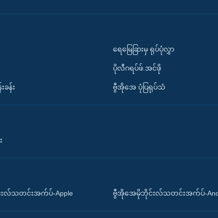
ရေမြေခြားမှ ရုပ်ပုံလွှာ
ပိုလီဂရပ်ဖ်.အင်ဖို
်းခန်း
ဗွီအိုအေ ပုံပြရုပ်သံ
း
ိုင်းလ်သတင်းအက်ပ်-Apple
ဗွီအိုအေမိုဘိုင်းလ်သတင်းအက်ပ်-An