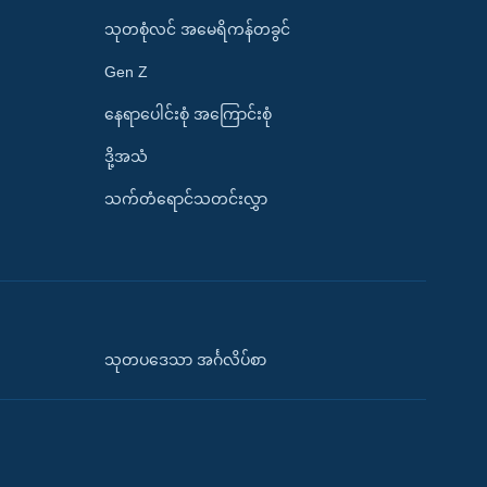
သုတစုံလင် အမေရိကန်တခွင်
Gen Z
နေရာပေါင်းစုံ အကြောင်းစုံ
ဒို့အသံ
သက်တံရောင်သတင်းလွှာ
သုတပဒေသာ အင်္ဂလိပ်စာ