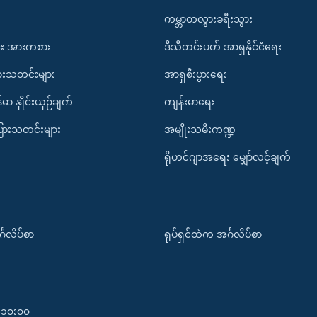
ကမ္ဘာတလွှားခရီးသွား
း အားကစား
ဒီသီတင်းပတ် အာရှနိုင်ငံရေး
ားသတင်းများ
အာရှစီးပွားရေး
်မာ နှိုင်းယှဉ်ချက်
ကျန်းမာရေး
ပြားသတင်းများ
အမျိုးသမီးကဏ္ဍ
ရိုဟင်ဂျာအရေး မျှော်လင့်ချက်
်္ဂလိပ်စာ
ရုပ်ရှင်ထဲက အင်္ဂလိပ်စာ
၀-၁၀း၀၀