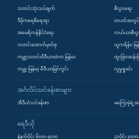
သတင်းသုံးသပ်ချက်
စီးပွားရေး
ဒီမိုကရေစီရေးရာ
တပတ်အတွင်
အမေရိကန်နိုင်ငံရေး
လယ်ယာစီးပွ
သတင်းထောက်မှတ်စု
ယူကရိန်း၊ မြန
ကမ္ဘာ့သတင်းမီဒီယာထဲက မြန်မာ
ထူးခြားဆန်း
ကမ္ဘာ့ မြန်မာ့ မီဒီယာမြင်ကွင်း
လူမှုရှုခင်း
အင်္ဂလိပ်သင်ခန်းစာများ
အီဒီယံသင်ခန်းစာ
မကြေးမုံရဲ့အင
ရေဒီယို
နံနက်ပိုင်း ၆း၀၀-ရး၀၀
ညပိုင်း ၉း၀