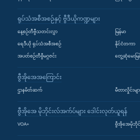
ရုပ်သံအစီအစဉ်နှင့် ဗွီဒီယိုကဏ္ဍများ
နေ့စဉ်တီဗွီသတင်းလွှာ
မြန်မာ
ရေဒီယို ရုပ်သံအစီအစဉ်
နိုင်ငံတကာ
အပတ်စဉ်တီဗွီမဂ္ဂဇင်း
တွေ့ဆုံမေးမြန
ဗွီအိုအေအကြောင်း
ဌာနမိတ်ဆက်
မီတာလှိုင်းမျာ
ဗွီအိုအေ မိုဘိုင်းလ်အက်ပ်များ ဒေါင်းလုတ်ယူရန်
Learning English
VOA+
ဗွီအိုအေမိုဘ
ဗွီအိုအေ လူမှုကွန်ယက်များ