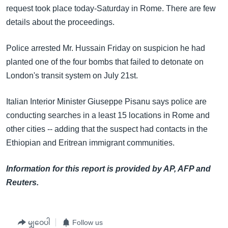
အ
request took place today-Saturday in Rome. There are few
သုတပဒေသာ အင်္ဂလိပ်စာ
ညွန်း
Learning English
details about the proceedings.
စာမျက်နှာ
သို့
ဗွီအိုအေ လူမှုကွန်ယက်များ
Police arrested Mr. Hussain Friday on suspicion he had
ကျော်
planted one of the four bombs that failed to detonate on
ကြည့်
London's transit system on July 21st.
ရန်
ဘာသာစကားများ
ရှာဖွေ
Italian Interior Minister Giuseppe Pisanu says police are
ရန်
conducting searches in a least 15 locations in Rome and
နေရာ
other cities -- adding that the suspect had contacts in the
သို့
Ethiopian and Eritrean immigrant communities.
ကျော်
ရန်
Information for this report is provided by AP, AFP and
Reuters.
မျှဝေပါ
Follow us