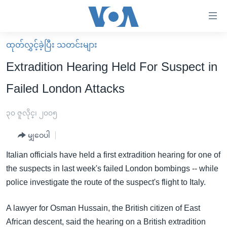
သုံး
ရ
လွယ်ကူ
ထုတ်လွှင့်ခဲ့ပြီး သတင်းများ
မူလစာမျက်နှာ
စေ
Extradition Hearing Held For Suspect in
မြန်မာ
သည့်
Failed London Attacks
ကမ္ဘာ့သတင်းများ
Link
ဗွီဒီယို
နိုင်ငံတကာ
၃၀ ဇူလိုင္၊ ၂၀၀၅
များ
သတင်းလွတ်လပ်ခွင့်
အမေရိကန်
ပင်မ
မျှဝေပါ
ရပ်ဝန်းတခု လမ်းတခု အလွန်
တရုတ်
အကြောင်းအရာ
Italian officials have held a first extradition hearing for one of
သို့
အင်္ဂလိပ်စာလေ့လာမယ်
အစ္စရေး-ပါလက်စတိုင်း
the suspects in last week's failed London bombings -- while
ကျော်
အပတ်စဉ်ကဏ္ဍများ
အမေရိကန်သုံးအီဒီယံ
police investigate the route of the suspect's flight to Italy.
ကြည့်
ရေဒီယိုနှင့်ရုပ်သံ အချက်အလက်များ
မကြေးမုံရဲ့ အင်္ဂလိပ်စာ
ရေဒီယို
ရန်
A lawyer for Osman Hussain, the British citizen of East
ပင်မ
ရေဒီယို/တီဗွီအစီအစဉ်
ရုပ်ရှင်ထဲက အင်္ဂလိပ်စာ
တီဗွီ
African descent, said the hearing on a British extradition