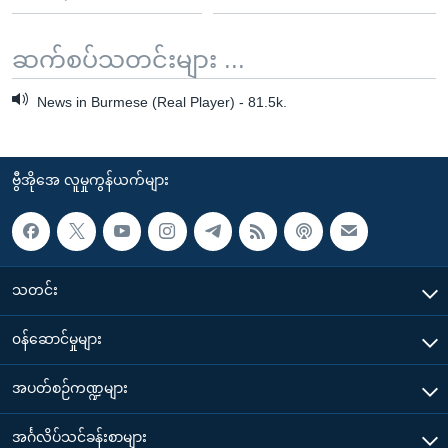
ဆက်စပ်သတင်းများ ...
News in Burmese (Real Player) - 81.5k.
ဗွီအိုအေ လူမှုကွန်ယက်များ
သတင်း
၀န်ဆောင်မှုများ
အပတ်စဉ်ကဏ္ဍများ
အင်္ဂလိပ်သင်ခန်းစာများ