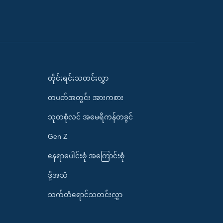
တိုင်းရင်းသတင်းလွှာ
တပတ်အတွင်း အားကစား
သုတစုံလင် အမေရိကန်တခွင်
Gen Z
နေရာပေါင်းစုံ အကြောင်းစုံ
ဒို့အသံ
သက်တံရောင်သတင်းလွှာ