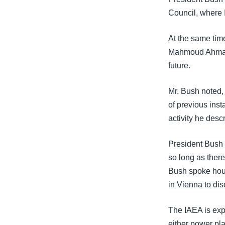
Council, where I
At the same tim
Mahmoud Ahmadin
future.
Mr. Bush noted, 
of previous inst
activity he des
President Bush 
so long as there
Bush spoke hour
in Vienna to dis
The IAEA is exp
either power pl