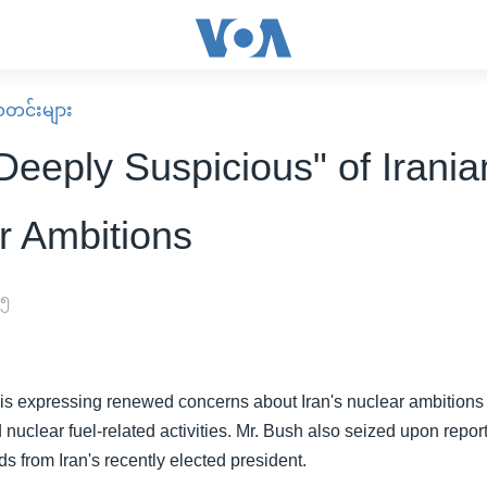
း သတင်းများ
Deeply Suspicious" of Irania
r Ambitions
၀၅
is expressing renewed concerns about Iran's nuclear ambitions 
nuclear fuel-related activities. Mr. Bush also seized upon repor
ds from Iran's recently elected president.