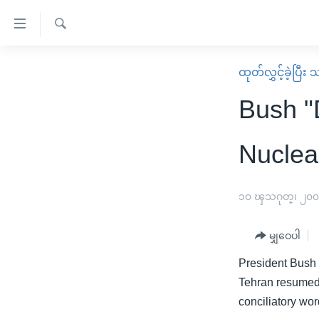
သုံး
ရ
ရှာဖွေ
လွယ်ကူ
မူလစာမျက်နှာ
ထုတ်လွှင့်ခဲ့ပြီ
ရ
စေ
မြန်မာ
လာ
Bush "
သည့်
ဒ်
ကမ္ဘာ့သတင်းများ
Link
ဗွီဒီယို
နိုင်ငံတကာ
Nuclea
များ
သတင်းလွတ်လပ်ခွင့်
အမေရိကန်
ပင်မ
ရပ်ဝန်းတခု လမ်းတခု အလွန်
တရုတ်
၁၀ ၾသဂုတ္၊ ၂၀
အကြောင်းအရာ
အင်္ဂလိပ်စာလေ့လာမယ်
အစ္စရေး-ပါလက်စတိုင်း
သို့
မျှဝေပါ
အပတ်စဉ်ကဏ္ဍများ
အမေရိကန်သုံးအီဒီယံ
ကျော်
President Bush 
ကြည့်
ရေဒီယိုနှင့်ရုပ်သံ အချက်အလက်များ
မကြေးမုံရဲ့ အင်္ဂလိပ်စာ
ရေဒီယို
Tehran resumed 
ရန်
ရေဒီယို/တီဗွီအစီအစဉ်
ရုပ်ရှင်ထဲက အင်္ဂလိပ်စာ
တီဗွီ
conciliatory wor
ပင်မ