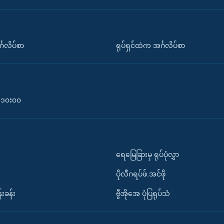
်္ဂလိပ်စာ
ရုပ်ရှင်ထဲက အင်္ဂလိပ်စာ
၀-၁၀း၀၀
ရေမြေခြားမှ ရုပ်ပုံလွှာ
ပိုလီဂရပ်ဖ်.အင်ဖို
်းခန်း
ဗွီအိုအေ ပုံပြရုပ်သံ