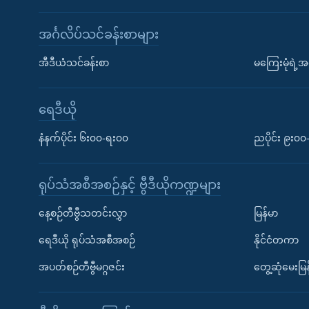
အင်္ဂလိပ်သင်ခန်းစာများ
အီဒီယံသင်ခန်းစာ
မကြေးမုံရဲ့အင
ရေဒီယို
နံနက်ပိုင်း ၆း၀၀-ရး၀၀
ညပိုင်း ၉း၀
ရုပ်သံအစီအစဉ်နှင့် ဗွီဒီယိုကဏ္ဍများ
နေ့စဉ်တီဗွီသတင်းလွှာ
မြန်မာ
ရေဒီယို ရုပ်သံအစီအစဉ်
နိုင်ငံတကာ
အပတ်စဉ်တီဗွီမဂ္ဂဇင်း
တွေ့ဆုံမေးမြန