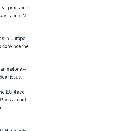
lear program is
xas ranch, Mr.
nds in Europe,
to convince the
an nations --
lear issue.
the EU-three,
 Paris accord,
te
 U.N Security