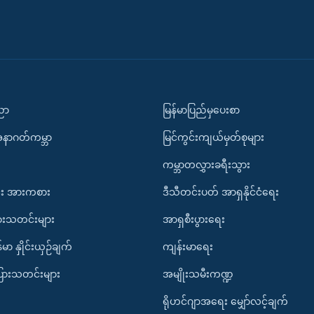
ပညာ
မြန်မာပြည်မှပေးစာ
အနာဂတ်ကမ္ဘာ
မြင်ကွင်းကျယ်မှတ်စုများ
ကမ္ဘာတလွှားခရီးသွား
း အားကစား
ဒီသီတင်းပတ် အာရှနိုင်ငံရေး
ားသတင်းများ
အာရှစီးပွားရေး
်မာ နှိုင်းယှဉ်ချက်
ကျန်းမာရေး
ပြားသတင်းများ
အမျိုးသမီးကဏ္ဍ
ရိုဟင်ဂျာအရေး မျှော်လင့်ချက်