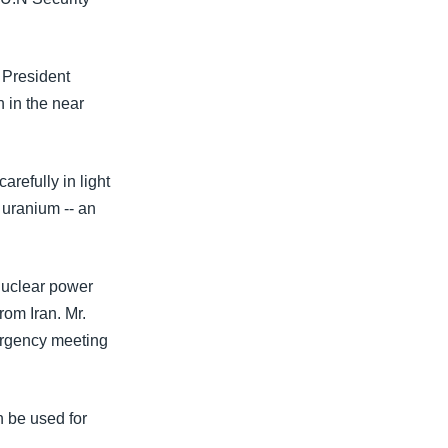
 President
 in the near
arefully in light
 uranium -- an
 nuclear power
rom Iran. Mr.
ergency meeting
n be used for