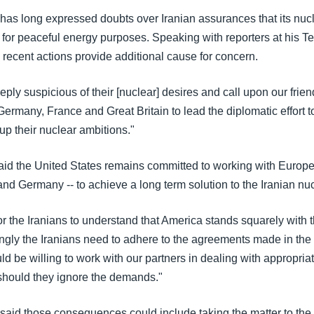
has long expressed doubts over Iranian assurances that its nuc
 for peaceful energy purposes. Speaking with reporters at his Te
 recent actions provide additional cause for concern.
ply suspicious of their [nuclear] desires and call upon our frie
Germany, France and Great Britain to lead the diplomatic effort 
 up their nuclear ambitions."
aid the United States remains committed to working with Europe
and Germany -- to achieve a long term solution to the Iranian nuc
 for the Iranians to understand that America stands squarely with 
ongly the Iranians need to adhere to the agreements made in the
d be willing to work with our partners in dealing with appropria
hould they ignore the demands."
said those consequences could include taking the matter to the