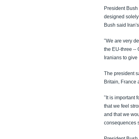
သုတပဒေသာ အင်္ဂလိပ်စာ
အ
President Bush 
ညွန်း
designed solely
စာမျက်နှာ
Bush said Iran's
သို့
ကျော်
"We are very dee
ကြည့်
the EU-three -- 
ရန်
Iranians to give
ရှာဖွေ
ရန်
The president s
နေရာ
Britain, France 
သို့
ကျော်
"It is important
ရန်
that we feel str
and that we woul
consequences s
President Bush 