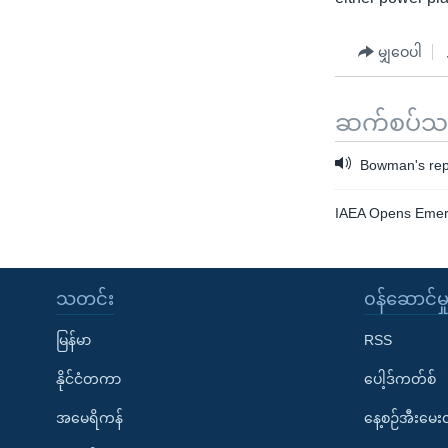
မျှဝေပါ
ဆက်စပ်သတင
Bowman's repo
IAEA Opens Emerg
သတင်း
၀န်ဆောင်မှ
မြန်မာ
RSS
နိုင်ငံတကာ
ပေါ့ဒ်ကတ်စ်
အမေရိကန်
နေ့စဉ်အီးမေ