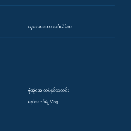
သုတပဒေသာ အင်္ဂလိပ်စာ
ဗွီအိုအေ တမိနစ်သတင်း
နော်သဇင်ရဲ့ Vlog