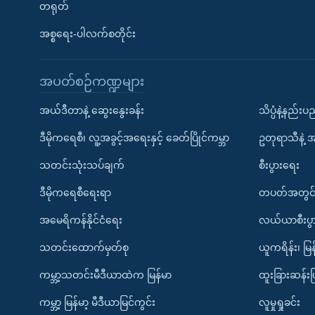
တရုတ်
အစ္စရေး-ပါလက်စတိုင်း
အပတ်စဉ်ကဏ္ဍများ
အယ်ဒီတာနဲ့ ဆွေးနွေးခန်း
သိပ္ပံနဲ့နည်း
ဒီမိုကရေစီ၊ လူ့အခွင့်အရေးနှင့် ခေတ်ပြိုင်ကမ္ဘာ
ဥတုရာသီနဲ့ 
သတင်းသုံးသပ်ချက်
စီးပွားရေး
ဒီမိုကရေစီရေးရာ
တပတ်အတွင်
အမေရိကန်နိုင်ငံရေး
လယ်ယာစီးပွ
သတင်းထောက်မှတ်စု
ယူကရိန်း၊ မြန
ကမ္ဘာ့သတင်းမီဒီယာထဲက မြန်မာ
ထူးခြားဆန်း
ကမ္ဘာ့ မြန်မာ့ မီဒီယာမြင်ကွင်း
လူမှုရှုခင်း