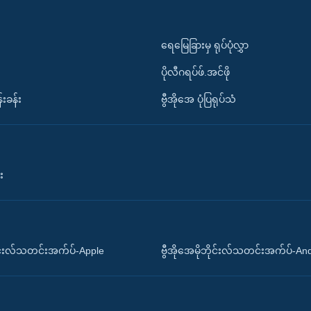
ရေမြေခြားမှ ရုပ်ပုံလွှာ
ပိုလီဂရပ်ဖ်.အင်ဖို
်းခန်း
ဗွီအိုအေ ပုံပြရုပ်သံ
း
ိုင်းလ်သတင်းအက်ပ်-Apple
ဗွီအိုအေမိုဘိုင်းလ်သတင်းအက်ပ်-An