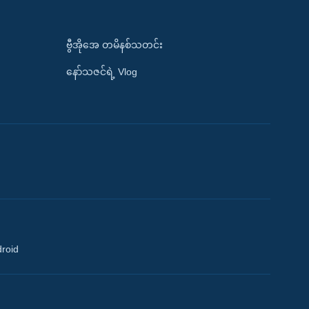
ဗွီအိုအေ တမိနစ်သတင်း
နော်သဇင်ရဲ့ Vlog
droid