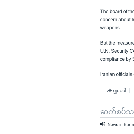
သုတပဒေသာ အင်္ဂလိပ်စာ
အ
ညွန်း
The board of th
စာမျက်နှာ
concern about I
သို့
weapons.
ကျော်
ကြည့်
But the measure,
ရန်
U.N. Security Co
ရှာဖွေ
compliance by S
ရန်
နေရာ
Iranian official
သို့
ကျော်
မျှဝေပါ
ရန်
ဆက်စပ်သတင
News in Burme