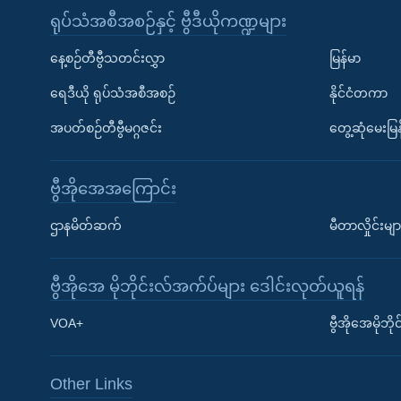
ရုပ်သံအစီအစဉ်နှင့် ဗွီဒီယိုကဏ္ဍများ
နေ့စဉ်တီဗွီသတင်းလွှာ
မြန်မာ
ရေဒီယို ရုပ်သံအစီအစဉ်
နိုင်ငံတကာ
အပတ်စဉ်တီဗွီမဂ္ဂဇင်း
တွေ့ဆုံမေးမြန
ဗွီအိုအေအကြောင်း
ဌာနမိတ်ဆက်
မီတာလှိုင်းမျာ
ဗွီအိုအေ မိုဘိုင်းလ်အက်ပ်များ ဒေါင်းလုတ်ယူရန်
Learning English
VOA+
ဗွီအိုအေမိုဘ
ဗွီအိုအေ လူမှုကွန်ယက်များ
Other Links