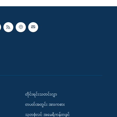
တိုင်းရင်းသတင်းလွှာ
တပတ်အတွင်း အားကစား
သုတစုံလင် အမေရိကန်တခွင်