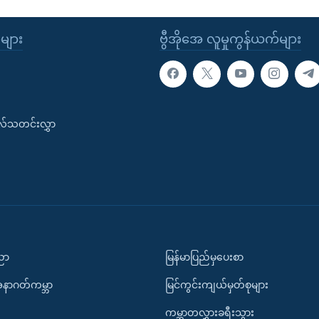
ုများ
ဗွီအိုအေ လူမှုကွန်ယက်များ
းလ်သတင်းလွှာ
ပညာ
မြန်မာပြည်မှပေးစာ
အနာဂတ်ကမ္ဘာ
မြင်ကွင်းကျယ်မှတ်စုများ
ကမ္ဘာတလွှားခရီးသွား