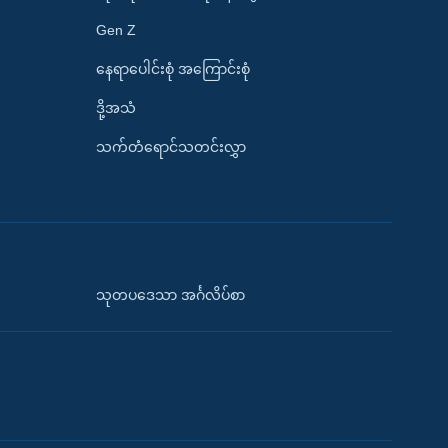
Gen Z
နေရာပေါင်းစုံ အကြောင်းစုံ
ဒို့အသံ
သက်တံရောင်သတင်းလွှာ
သုတပဒေသာ အင်္ဂလိပ်စာ