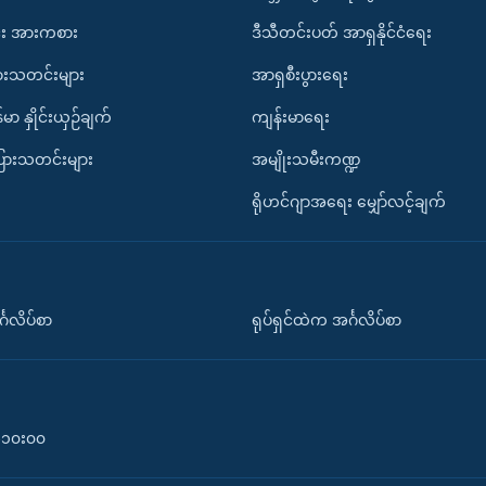
း အားကစား
ဒီသီတင်းပတ် အာရှနိုင်ငံရေး
ားသတင်းများ
အာရှစီးပွားရေး
်မာ နှိုင်းယှဉ်ချက်
ကျန်းမာရေး
ပြားသတင်းများ
အမျိုးသမီးကဏ္ဍ
ရိုဟင်ဂျာအရေး မျှော်လင့်ချက်
်္ဂလိပ်စာ
ရုပ်ရှင်ထဲက အင်္ဂလိပ်စာ
၀-၁၀း၀၀