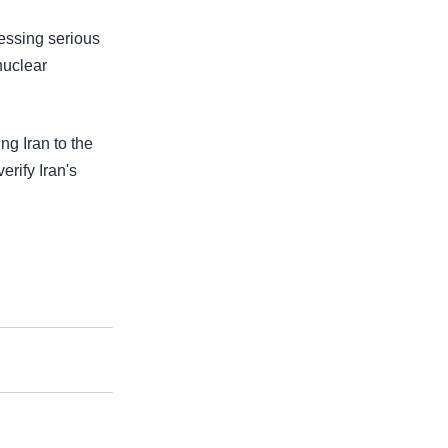
essing serious
nuclear
ng Iran to the
erify Iran's