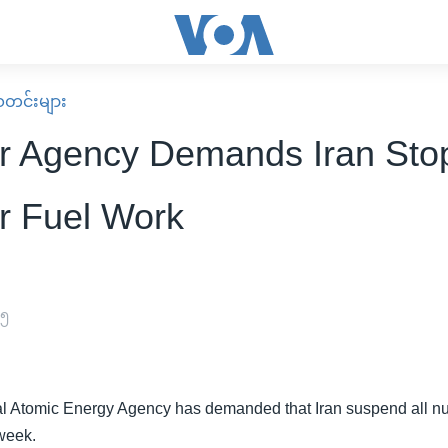
း သတင်းများ
r Agency Demands Iran Sto
r Fuel Work
၀၅
al Atomic Energy Agency has demanded that Iran suspend all nuc
 week.