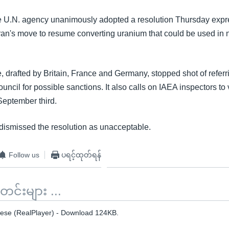
e U.N. agency unanimously adopted a resolution Thursday expr
ran's move to resume converting uranium that could be used in 
 drafted by Britain, France and Germany, stopped shot of referri
uncil for possible sanctions. It also calls on IAEA inspectors to v
eptember third.
s dismissed the resolution as unacceptable.
Follow us
ပရင့်ထုတ်ရန်
်းများ ...
se (RealPlayer) - Download 124KB.