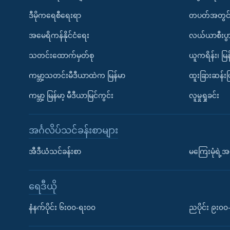
ဒီမိုကရေစီရေးရာ
တပတ်အတွင်
အမေရိကန်နိုင်ငံရေး
လယ်ယာစီးပွ
သတင်းထောက်မှတ်စု
ယူကရိန်း၊ မြန
ကမ္ဘာ့သတင်းမီဒီယာထဲက မြန်မာ
ထူးခြားဆန်း
ကမ္ဘာ့ မြန်မာ့ မီဒီယာမြင်ကွင်း
လူမှုရှုခင်း
အင်္ဂလိပ်သင်ခန်းစာများ
အီဒီယံသင်ခန်းစာ
မကြေးမုံရဲ့အင
ရေဒီယို
နံနက်ပိုင်း ၆း၀၀-ရး၀၀
ညပိုင်း ၉း၀