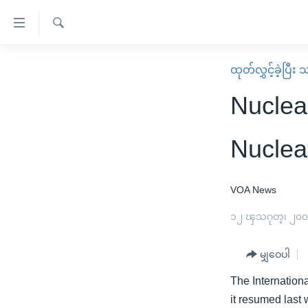
သုံး
ရ
ရှာဖွေ
လွယ်ကူ
မူလစာမျက်နှာ
ထုတ်လွှင့်ခဲ့ပြီ
ရ
စေ
မြန်မာ
လာ
Nuclea
သည့်
ဒ်
ကမ္ဘာ့သတင်းများ
Link
ဗွီဒီယို
နိုင်ငံတကာ
Nuclea
များ
သတင်းလွတ်လပ်ခွင့်
အမေရိကန်
ပင်မ
ရပ်ဝန်းတခု လမ်းတခု အလွန်
တရုတ်
VOA News
အကြောင်းအရာ
အင်္ဂလိပ်စာလေ့လာမယ်
အစ္စရေး-ပါလက်စတိုင်း
၁၂ ၾသဂုတ္၊ ၂၀
သို့
အပတ်စဉ်ကဏ္ဍများ
အမေရိကန်သုံးအီဒီယံ
ကျော်
မျှဝေပါ
ကြည့်
ရေဒီယိုနှင့်ရုပ်သံ အချက်အလက်များ
မကြေးမုံရဲ့ အင်္ဂလိပ်စာ
ရေဒီယို
ရန်
The Internation
ရေဒီယို/တီဗွီအစီအစဉ်
ရုပ်ရှင်ထဲက အင်္ဂလိပ်စာ
တီဗွီ
ပင်မ
it resumed last