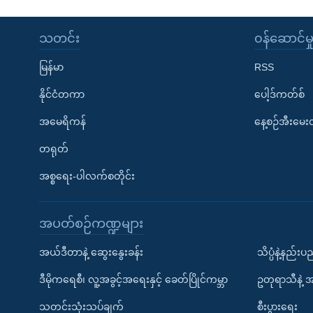
သတင်း
၀န်ဆောင်မှ
မြန်မာ
RSS
နိုင်ငံတကာ
ပေါ့ဒ်ကတ်စ်
အမေရိကန်
နေ့စဉ်အီးမေ
တရုတ်
အစ္စရေး-ပါလက်စတိုင်း
အပတ်စဉ်ကဏ္ဍများ
အယ်ဒီတာနဲ့ ဆွေးနွေးခန်း
သိပ္ပံနဲ့နည်း
ဒီမိုကရေစီ၊ လူ့အခွင့်အရေးနှင့် ခေတ်ပြိုင်ကမ္ဘာ
ဥတုရာသီနဲ့ 
သတင်းသုံးသပ်ချက်
စီးပွားရေး