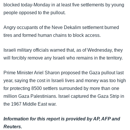
အ
blocked today-Monday in at least five settlements by young
သုတပဒေသာ အင်္ဂလိပ်စာ
ညွန်း
Learning English
people opposed to the pullout.
စာမျက်နှာ
သို့
ဗွီအိုအေ လူမှုကွန်ယက်များ
Angry occupants of the Neve Dekalim settlement burned
ကျော်
tires and formed human chains to block access.
ကြည့်
ရန်
Israeli military officials warned that, as of Wednesday, they
ဘာသာစကားများ
ရှာဖွေ
will forcibly remove any Israeli who remains in the territory.
ရန်
နေရာ
Prime Minister Ariel Sharon proposed the Gaza pullout last
သို့
year, saying the cost in Israeli lives and money was too high
ကျော်
for protecting 8500 settlers surrounded by more than one
ရန်
million Gaza Palestinians. Israel captured the Gaza Strip in
the 1967 Middle East war.
Information for this report is provided by AP, AFP and
Reuters.