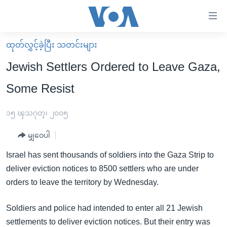
သုံး
ရ
လွယ်ကူ
ထုတ်လွှင့်ခဲ့ပြီး သတင်းများ
မူလစာမျက်နှာ
စေ
Jewish Settlers Ordered to Leave Gaza,
မြန်မာ
သည့်
Some Resist
ကမ္ဘာ့သတင်းများ
Link
ဗွီဒီယို
နိုင်ငံတကာ
၁၅ ၾသဂုတ္၊ ၂၀၀၅
များ
သတင်းလွတ်လပ်ခွင့်
အမေရိကန်
ပင်မ
မျှဝေပါ
ရပ်ဝန်းတခု လမ်းတခု အလွန်
တရုတ်
အကြောင်းအရာ
Israel has sent thousands of soldiers into the Gaza Strip to
သို့
အင်္ဂလိပ်စာလေ့လာမယ်
အစ္စရေး-ပါလက်စတိုင်း
deliver eviction notices to 8500 settlers who are under
ကျော်
အပတ်စဉ်ကဏ္ဍများ
အမေရိကန်သုံးအီဒီယံ
orders to leave the territory by Wednesday.
ကြည့်
ရေဒီယိုနှင့်ရုပ်သံ အချက်အလက်များ
မကြေးမုံရဲ့ အင်္ဂလိပ်စာ
ရေဒီယို
ရန်
Soldiers and police had intended to enter all 21 Jewish
ပင်မ
ရေဒီယို/တီဗွီအစီအစဉ်
ရုပ်ရှင်ထဲက အင်္ဂလိပ်စာ
တီဗွီ
settlements to deliver eviction notices. But their entry was