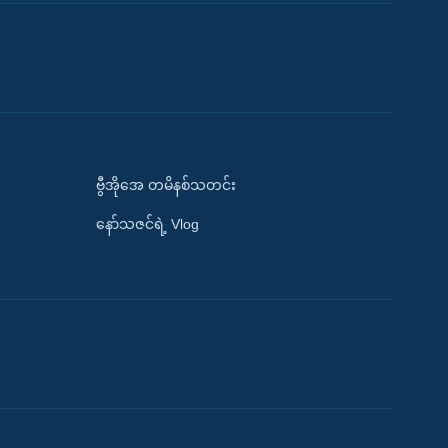
ဗွီအိုအေ တမိနစ်သတင်း
နော်သဇင်ရဲ့ Vlog