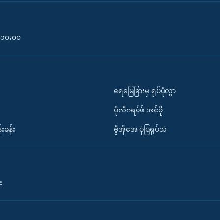
၀-၁၀း၀၀
ရေမြေခြားမှ ရုပ်ပုံလွှာ
ပိုလီဂရပ်ဖ်.အင်ဖို
်းခန်း
ဗွီအိုအေ ပုံပြရုပ်သံ
း