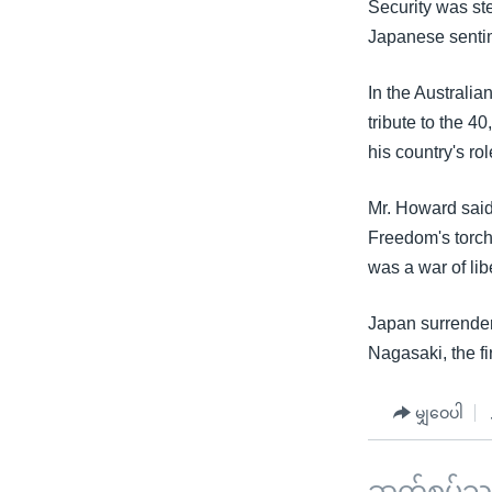
Security was st
Japanese sentim
In the Australi
tribute to the 
his country's rol
Mr. Howard said,
Freedom's torch 
was a war of lib
Japan surrender
Nagasaki, the f
မျှဝေပါ
ဆက်စပ်သတင