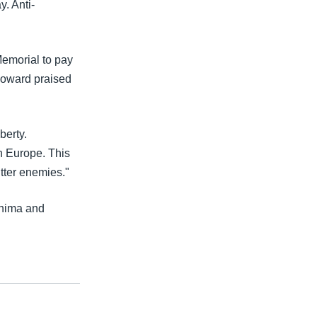
. Anti-
Memorial to pay
 Howard praised
berty.
in Europe. This
itter enemies."
shima and