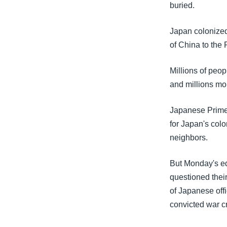
buried.
Japan colonized
of China to the 
Millions of peop
and millions mor
Japanese Prime 
for Japan's colo
neighbors.
But Monday's ed
questioned their
of Japanese off
convicted war c