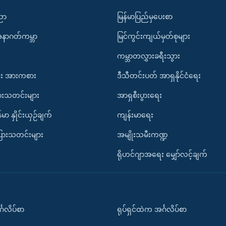
ပညာ
မြန်မာပြည်မှပေးစာ
အနာဂတ်ကမ္ဘာ
မြင်ကွင်းကျယ်မှတ်စုများ
ကမ္ဘာတလွှားခရီးသွား
း အားကစား
ဒီသီတင်းပတ် အာရှနိုင်ငံရေး
ားသတင်းများ
အာရှစီးပွားရေး
်မာ နှိုင်းယှဉ်ချက်
ကျန်းမာရေး
ပြားသတင်းများ
အမျိုးသမီးကဏ္ဍ
ရိုဟင်ဂျာအရေး မျှော်လင့်ချက်
်္ဂလိပ်စာ
ရုပ်ရှင်ထဲက အင်္ဂလိပ်စာ