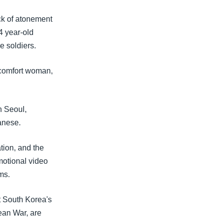
ck of atonement
4 year-old
 soldiers.
 comfort woman,
n Seoul,
anese.
ation, and the
emotional video
ms.
at South Korea's
ean War, are