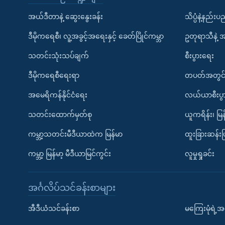
အယ်ဒီတာနဲ့ ဆွေးနွေးခန်း
သိပ္ပံနဲ့နည်း
ဒီမိုကရေစီ၊ လူ့အခွင့်အရေးနှင့် ခေတ်ပြိုင်ကမ္ဘာ
ဥတုရာသီနဲ့ 
သတင်းသုံးသပ်ချက်
စီးပွားရေး
ဒီမိုကရေစီရေးရာ
တပတ်အတွင်
အမေရိကန်နိုင်ငံရေး
လယ်ယာစီးပွ
သတင်းထောက်မှတ်စု
ယူကရိန်း၊ မြန
ကမ္ဘာ့သတင်းမီဒီယာထဲက မြန်မာ
ထူးခြားဆန်း
ကမ္ဘာ့ မြန်မာ့ မီဒီယာမြင်ကွင်း
လူမှုရှုခင်း
အင်္ဂလိပ်သင်ခန်းစာများ
အီဒီယံသင်ခန်းစာ
မကြေးမုံရဲ့အင