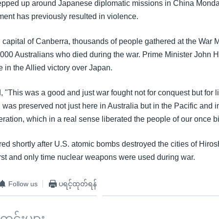
epped up around Japanese diplomatic missions in China Monday
ent has previously resulted in violence.
an capital of Canberra, thousands of people gathered at the War 
40,000 Australians who died during the war. Prime Minister John
e in the Allied victory over Japan.
 "This was a good and just war fought not for conquest but for li
was preserved not just here in Australia but in the Pacific and 
eration, which in a real sense liberated the people of our once b
ed shortly after U.S. atomic bombs destroyed the cities of Hiro
irst and only time nuclear weapons were used during war.
Follow us
ပရင့်ထုတ်ရန်
်းများ ...