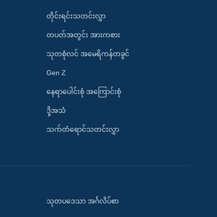
တိုင်းရင်းသတင်းလွှာ
တပတ်အတွင်း အားကစား
သုတစုံလင် အမေရိကန်တခွင်
Gen Z
နေရာပေါင်းစုံ အကြောင်းစုံ
ဒို့အသံ
သက်တံရောင်သတင်းလွှာ
သုတပဒေသာ အင်္ဂလိပ်စာ