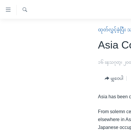
သုံး
ရ
ရှာဖွေ
လွယ်ကူ
မူလစာမျက်နှာ
ထုတ်လွှင့်ခဲ့ပြီ
ရ
စေ
မြန်မာ
လာ
Asia C
သည့်
ဒ်
ကမ္ဘာ့သတင်းများ
Link
ဗွီဒီယို
နိုင်ငံတကာ
၁၆ ၾသဂုတ္၊ ၂၀
များ
သတင်းလွတ်လပ်ခွင့်
အမေရိကန်
ပင်မ
မျှဝေပါ
ရပ်ဝန်းတခု လမ်းတခု အလွန်
တရုတ်
အကြောင်းအရာ
အင်္ဂလိပ်စာလေ့လာမယ်
အစ္စရေး-ပါလက်စတိုင်း
သို့
Asia has been c
အပတ်စဉ်ကဏ္ဍများ
အမေရိကန်သုံးအီဒီယံ
ကျော်
ကြည့်
ရေဒီယိုနှင့်ရုပ်သံ အချက်အလက်များ
မကြေးမုံရဲ့ အင်္ဂလိပ်စာ
ရေဒီယို
From solemn cer
ရန်
elsewhere in As
ရေဒီယို/တီဗွီအစီအစဉ်
ရုပ်ရှင်ထဲက အင်္ဂလိပ်စာ
တီဗွီ
ပင်မ
Japanese occup