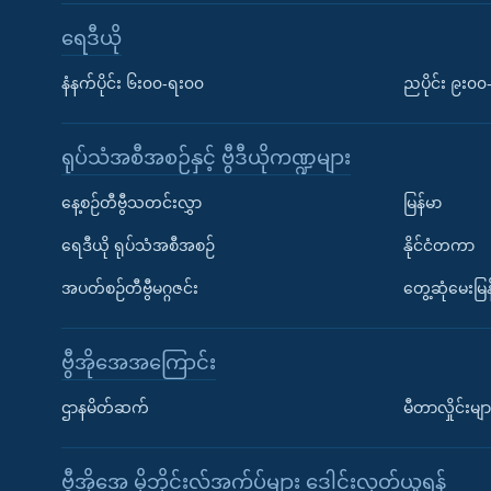
ရေဒီယို
နံနက်ပိုင်း ၆း၀၀-ရး၀၀
ညပိုင်း ၉း၀
ရုပ်သံအစီအစဉ်နှင့် ဗွီဒီယိုကဏ္ဍများ
နေ့စဉ်တီဗွီသတင်းလွှာ
မြန်မာ
ရေဒီယို ရုပ်သံအစီအစဉ်
နိုင်ငံတကာ
အပတ်စဉ်တီဗွီမဂ္ဂဇင်း
တွေ့ဆုံမေးမြန
ဗွီအိုအေအကြောင်း
ဌာနမိတ်ဆက်
မီတာလှိုင်းမျာ
ဗွီအိုအေ မိုဘိုင်းလ်အက်ပ်များ ဒေါင်းလုတ်ယူရန်
Learning English