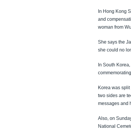
သုတပဒေသာ အင်္ဂလိပ်စာ
အ
ညွန်း
In Hong Kong Su
စာမျက်နှာ
and compensatio
သို့
woman from Wuh
ကျော်
ကြည့်
She says the Ja
ရန်
she could no lo
ရှာဖွေ
ရန်
In South Korea,
နေရာ
commemorating 
သို့
Korea was split 
ကျော်
two sides are te
ရန်
messages and ho
Also, on Sunday,
National Cemete