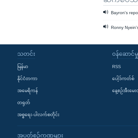
Bayron's repo
Ronny Nyein's
သတင်း
၀န်ဆောင်မှ
မြန်မာ
RSS
နိုင်ငံတကာ
ပေါ့ဒ်ကတ်စ်
အမေရိကန်
နေ့စဉ်အီးမေ
တရုတ်
အစ္စရေး-ပါလက်စတိုင်း
အပတ်စဉ်ကဏ္ဍများ