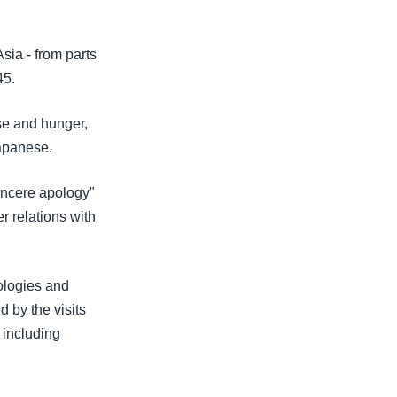
sia - from parts
45.
ase and hunger,
Japanese.
incere apology"
r relations with
ologies and
d by the visits
 including