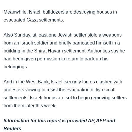
အ
သုတပဒေသာ အင်္ဂလိပ်စာ
ညွန်း
Learning English
Meanwhile, Israeli bulldozers are destroying houses in
စာမျက်နှာ
evacuated Gaza settlements.
သို့
ဗွီအိုအေ လူမှုကွန်ယက်များ
ကျော်
Also Sunday, at least one Jewish settler stole a weapons
ကြည့်
from an Israeli soldier and briefly barricaded himself in a
ရန်
building in the Shirat Hayam settlement. Authorities say he
ဘာသာစကားများ
ရှာဖွေ
had been given permission to return to pack up his
ရန်
belongings.
နေရာ
သို့
And in the West Bank, Israeli security forces clashed with
ကျော်
protesters vowing to resist the evacuation of two small
ရန်
settlements. Israeli troops are set to begin removing settlers
from them later this week.
Information for this report is provided AP, AFP and
Reuters.