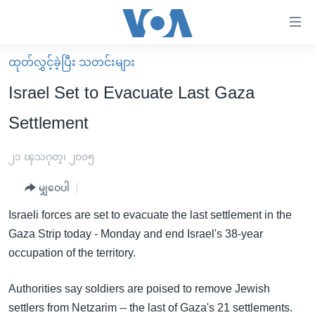
သုံး
ရ
လွယ်ကူ
ထုတ်လွှင့်ခဲ့ပြီး သတင်းများ
မူလစာမျက်နှာ
စေ
Israel Set to Evacuate Last Gaza
မြန်မာ
သည့်
Settlement
ကမ္ဘာ့သတင်းများ
Link
ဗွီဒီယို
နိုင်ငံတကာ
၂၁ ၾသဂုတ္၊ ၂၀၀၅
များ
သတင်းလွတ်လပ်ခွင့်
အမေရိကန်
ပင်မ
မျှဝေပါ
ရပ်ဝန်းတခု လမ်းတခု အလွန်
တရုတ်
အကြောင်းအရာ
Israeli forces are set to evacuate the last settlement in the
သို့
အင်္ဂလိပ်စာလေ့လာမယ်
အစ္စရေး-ပါလက်စတိုင်း
Gaza Strip today - Monday and end Israel's 38-year
ကျော်
အပတ်စဉ်ကဏ္ဍများ
အမေရိကန်သုံးအီဒီယံ
occupation of the territory.
ကြည့်
ရေဒီယိုနှင့်ရုပ်သံ အချက်အလက်များ
မကြေးမုံရဲ့ အင်္ဂလိပ်စာ
ရေဒီယို
ရန်
Authorities say soldiers are poised to remove Jewish
ပင်မ
ရေဒီယို/တီဗွီအစီအစဉ်
ရုပ်ရှင်ထဲက အင်္ဂလိပ်စာ
တီဗွီ
settlers from Netzarim -- the last of Gaza's 21 settlements.