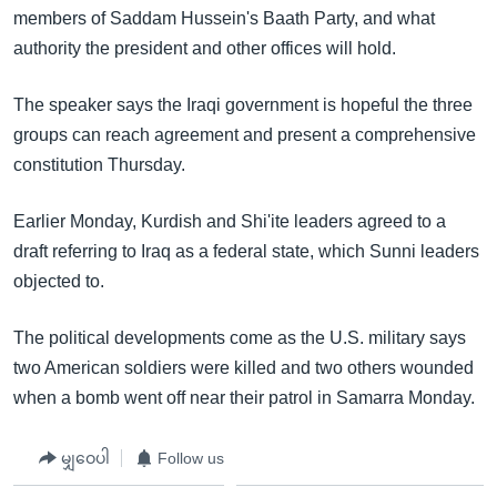
အ
members of Saddam Hussein's Baath Party, and what
သုတပဒေသာ အင်္ဂလိပ်စာ
ညွန်း
Learning English
authority the president and other offices will hold.
စာမျက်နှာ
သို့
ဗွီအိုအေ လူမှုကွန်ယက်များ
The speaker says the Iraqi government is hopeful the three
ကျော်
groups can reach agreement and present a comprehensive
ကြည့်
constitution Thursday.
ရန်
ဘာသာစကားများ
ရှာဖွေ
Earlier Monday, Kurdish and Shi'ite leaders agreed to a
ရန်
draft referring to Iraq as a federal state, which Sunni leaders
နေရာ
objected to.
သို့
ကျော်
The political developments come as the U.S. military says
ရန်
two American soldiers were killed and two others wounded
when a bomb went off near their patrol in Samarra Monday.
မျှဝေပါ
Follow us