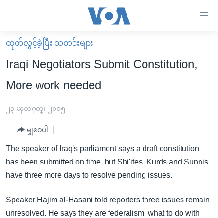
သုံး
ရ
လွယ်ကူ
ထုတ်လွှင့်ခဲ့ပြီး သတင်းများ
မူလစာမျက်နှာ
စေ
Iraqi Negotiators Submit Constitution,
မြန်မာ
သည့်
More work needed
ကမ္ဘာ့သတင်းများ
Link
ဗွီဒီယို
နိုင်ငံတကာ
၂၃ ၾသဂုတ္၊ ၂၀၀၅
များ
သတင်းလွတ်လပ်ခွင့်
အမေရိကန်
ပင်မ
မျှဝေပါ
ရပ်ဝန်းတခု လမ်းတခု အလွန်
တရုတ်
အကြောင်းအရာ
The speaker of Iraq's parliament says a draft constitution
သို့
အင်္ဂလိပ်စာလေ့လာမယ်
အစ္စရေး-ပါလက်စတိုင်း
has been submitted on time, but Shi'ites, Kurds and Sunnis
ကျော်
အပတ်စဉ်ကဏ္ဍများ
အမေရိကန်သုံးအီဒီယံ
have three more days to resolve pending issues.
ကြည့်
ရေဒီယိုနှင့်ရုပ်သံ အချက်အလက်များ
မကြေးမုံရဲ့ အင်္ဂလိပ်စာ
ရေဒီယို
ရန်
Speaker Hajim al-Hasani told reporters three issues remain
ပင်မ
ရေဒီယို/တီဗွီအစီအစဉ်
ရုပ်ရှင်ထဲက အင်္ဂလိပ်စာ
တီဗွီ
unresolved. He says they are federalism, what to do with