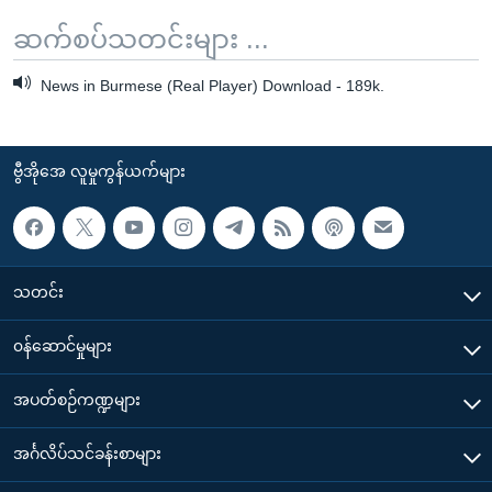
ဆက်စပ်သတင်းများ ...
News in Burmese (Real Player) Download - 189k.
ဗွီအိုအေ လူမှုကွန်ယက်များ
သတင်း
၀န်ဆောင်မှုများ
အပတ်စဉ်ကဏ္ဍများ
အင်္ဂလိပ်သင်ခန်းစာများ