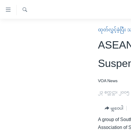
သုံး
ရ
ရှာဖွေ
လွယ်ကူ
မူလစာမျက်နှာ
ထုတ်လွှင့်ခဲ့ပြီ
ရ
စေ
မြန်မာ
လာ
ASEAN 
သည့်
ဒ်
ကမ္ဘာ့သတင်းများ
Link
ဗွီဒီယို
နိုင်ငံတကာ
Suspen
များ
သတင်းလွတ်လပ်ခွင့်
အမေရိကန်
ပင်မ
ရပ်ဝန်းတခု လမ်းတခု အလွန်
တရုတ်
VOA News
အကြောင်းအရာ
အင်္ဂလိပ်စာလေ့လာမယ်
အစ္စရေး-ပါလက်စတိုင်း
၂၃ စက္တင္ဘာ၊ ၂၀၀၅
သို့
အပတ်စဉ်ကဏ္ဍများ
အမေရိကန်သုံးအီဒီယံ
ကျော်
မျှဝေပါ
ကြည့်
ရေဒီယိုနှင့်ရုပ်သံ အချက်အလက်များ
မကြေးမုံရဲ့ အင်္ဂလိပ်စာ
ရေဒီယို
ရန်
A group of South
ရေဒီယို/တီဗွီအစီအစဉ်
ရုပ်ရှင်ထဲက အင်္ဂလိပ်စာ
တီဗွီ
ပင်မ
Association of S