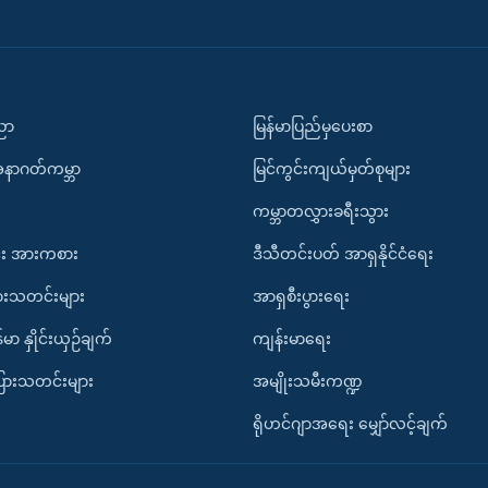
ပညာ
မြန်မာပြည်မှပေးစာ
အနာဂတ်ကမ္ဘာ
မြင်ကွင်းကျယ်မှတ်စုများ
ကမ္ဘာတလွှားခရီးသွား
း အားကစား
ဒီသီတင်းပတ် အာရှနိုင်ငံရေး
ားသတင်းများ
အာရှစီးပွားရေး
်မာ နှိုင်းယှဉ်ချက်
ကျန်းမာရေး
ပြားသတင်းများ
အမျိုးသမီးကဏ္ဍ
ရိုဟင်ဂျာအရေး မျှော်လင့်ချက်