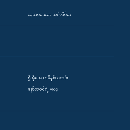
သုတပဒေသာ အင်္ဂလိပ်စာ
ဗွီအိုအေ တမိနစ်သတင်း
နော်သဇင်ရဲ့ Vlog