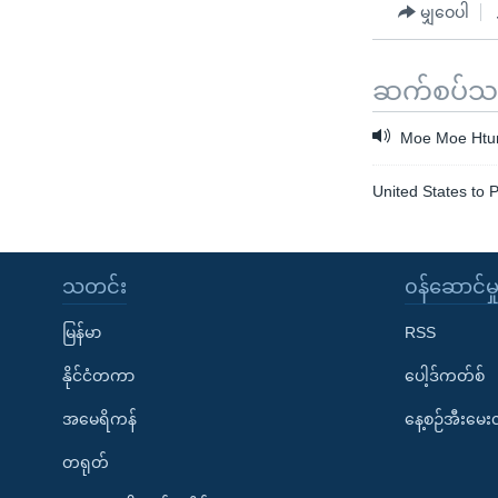
မျှဝေပါ
ဆက်စပ်သတင
Moe Moe Htun'
United States to 
သတင်း
၀န်ဆောင်မှ
မြန်မာ
RSS
နိုင်ငံတကာ
ပေါ့ဒ်ကတ်စ်
အမေရိကန်
နေ့စဉ်အီးမေ
တရုတ်