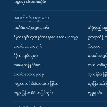
အစ္စရေး-ပါလက်စတိုင်း
အပတ်စဉ်ကဏ္ဍများ
အယ်ဒီတာနဲ့ ဆွေးနွေးခန်း
သိပ္ပံနဲ့နည်း
ဒီမိုကရေစီ၊ လူ့အခွင့်အရေးနှင့် ခေတ်ပြိုင်ကမ္ဘာ
ဥတုရာသီနဲ့ 
သတင်းသုံးသပ်ချက်
စီးပွားရေး
ဒီမိုကရေစီရေးရာ
တပတ်အတွင်
အမေရိကန်နိုင်ငံရေး
လယ်ယာစီးပွ
သတင်းထောက်မှတ်စု
ယူကရိန်း၊ မြန
ကမ္ဘာ့သတင်းမီဒီယာထဲက မြန်မာ
ထူးခြားဆန်း
ကမ္ဘာ့ မြန်မာ့ မီဒီယာမြင်ကွင်း
လူမှုရှုခင်း