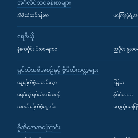
အင်္ဂလိပ်သင်ခန်းစာများ
အီဒီယံသင်ခန်းစာ
မကြေးမုံရဲ့အင
ရေဒီယို
နံနက်ပိုင်း ၆း၀၀-ရး၀၀
ညပိုင်း ၉း၀
ရုပ်သံအစီအစဉ်နှင့် ဗွီဒီယိုကဏ္ဍများ
နေ့စဉ်တီဗွီသတင်းလွှာ
မြန်မာ
ရေဒီယို ရုပ်သံအစီအစဉ်
နိုင်ငံတကာ
အပတ်စဉ်တီဗွီမဂ္ဂဇင်း
တွေ့ဆုံမေးမြန
ဗွီအိုအေအကြောင်း