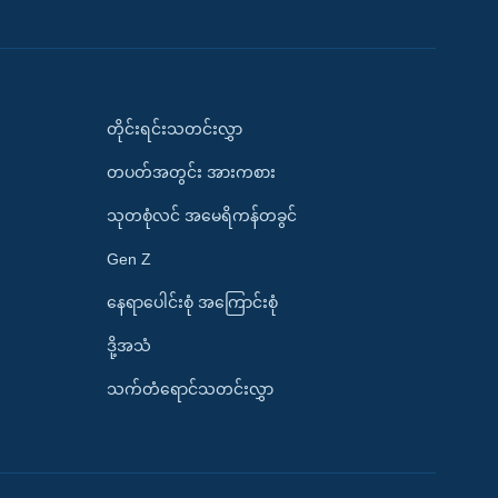
တိုင်းရင်းသတင်းလွှာ
တပတ်အတွင်း အားကစား
သုတစုံလင် အမေရိကန်တခွင်
Gen Z
နေရာပေါင်းစုံ အကြောင်းစုံ
ဒို့အသံ
သက်တံရောင်သတင်းလွှာ