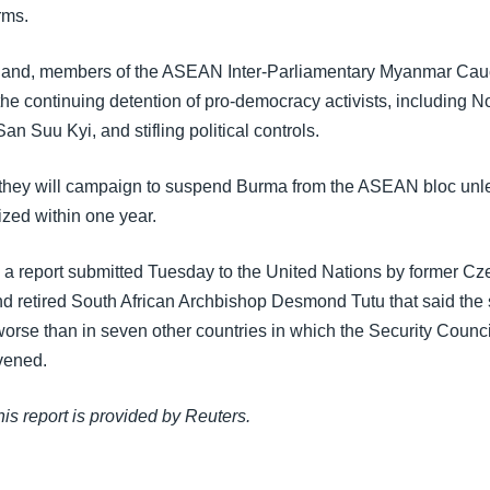
rms.
iland, members of the ASEAN Inter-Parliamentary Myanmar Cau
 the continuing detention of pro-democracy activists, including 
n Suu Kyi, and stifling political controls.
they will campaign to suspend Burma from the ASEAN bloc unle
ized within one year.
d a report submitted Tuesday to the United Nations by former Cz
d retired South African Archbishop Desmond Tutu that said the s
orse than in seven other countries in which the Security Counc
rvened.
this report is provided by Reuters.