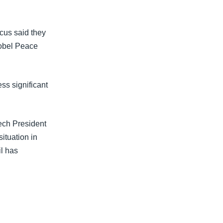
cus said they
Nobel Peace
ss significant
ech President
ituation in
il has