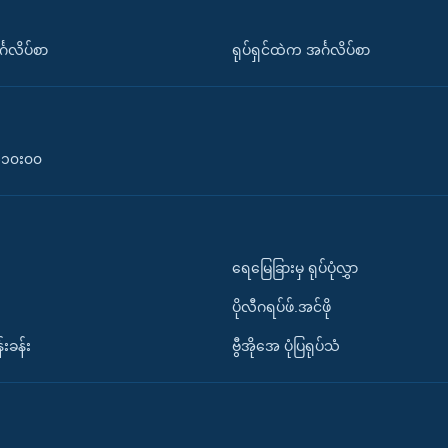
်္ဂလိပ်စာ
ရုပ်ရှင်ထဲက အင်္ဂလိပ်စာ
၀-၁၀း၀၀
ရေမြေခြားမှ ရုပ်ပုံလွှာ
ပိုလီဂရပ်ဖ်.အင်ဖို
်းခန်း
ဗွီအိုအေ ပုံပြရုပ်သံ