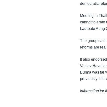
သုတပဒေသာ အင်္ဂလိပ်စာ
အ
democratic refo
ညွန်း
စာမျက်နှာ
Meeting in Tha
သို့
cannot tolerate
ကျော်
Laureate Aung Sa
ကြည့်
ရန်
The group said 
ရှာဖွေ
reforms are real
ရန်
နေရာ
It also endorse
သို့
Vaclav Havel an
ကျော်
Burma was far w
ရန်
previously inte
Information for 