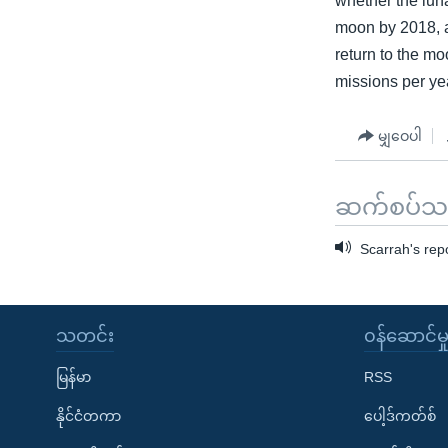
whether the luna
moon by 2018, a
return to the m
missions per yea
မျှဝေပါ
ဆက်စပ်သတင
Scarrah's rep
သတင်း
၀န်ဆောင်မှ
မြန်မာ
RSS
နိုင်ငံတကာ
ပေါ့ဒ်ကတ်စ်