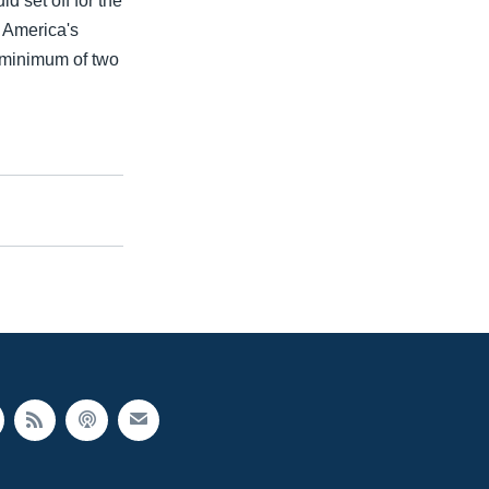
d set off for the
r America's
 minimum of two