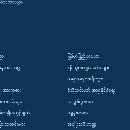
းလ်သတင်းလွှာ
ပညာ
မြန်မာပြည်မှပေးစာ
အနာဂတ်ကမ္ဘာ
မြင်ကွင်းကျယ်မှတ်စုများ
ကမ္ဘာတလွှားခရီးသွား
း အားကစား
ဒီသီတင်းပတ် အာရှနိုင်ငံရေး
ားသတင်းများ
အာရှစီးပွားရေး
်မာ နှိုင်းယှဉ်ချက်
ကျန်းမာရေး
ပြားသတင်းများ
အမျိုးသမီးကဏ္ဍ