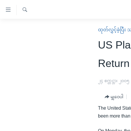
သုံး
ရ
ရှာဖွေ
လွယ်ကူ
မူလစာမျက်နှာ
ထုတ်လွှင့်ခဲ့ပြီ
ရ
စေ
မြန်မာ
လာ
US Pla
သည့်
ဒ်
ကမ္ဘာ့သတင်းများ
Link
ဗွီဒီယို
နိုင်ငံတကာ
Return
များ
သတင်းလွတ်လပ်ခွင့်
အမေရိကန်
ပင်မ
ရပ်ဝန်းတခု လမ်းတခု အလွန်
တရုတ်
၂၄ စက္တင္ဘာ၊ ၂၀၀၅
အကြောင်းအရာ
အင်္ဂလိပ်စာလေ့လာမယ်
အစ္စရေး-ပါလက်စတိုင်း
သို့
မျှဝေပါ
အပတ်စဉ်ကဏ္ဍများ
အမေရိကန်သုံးအီဒီယံ
ကျော်
The United Stat
ကြည့်
ရေဒီယိုနှင့်ရုပ်သံ အချက်အလက်များ
မကြေးမုံရဲ့ အင်္ဂလိပ်စာ
ရေဒီယို
been more than 3
ရန်
ရေဒီယို/တီဗွီအစီအစဉ်
ရုပ်ရှင်ထဲက အင်္ဂလိပ်စာ
တီဗွီ
ပင်မ
On Monday, the 