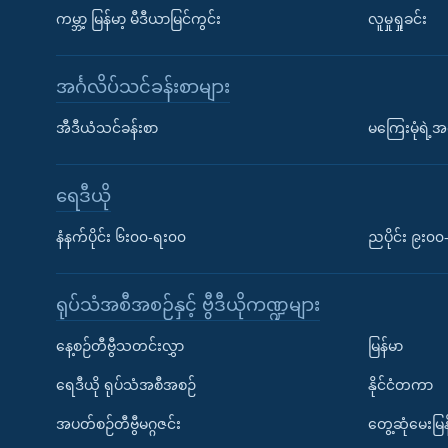
ကမ္ဘာ့ မြန်မာ့ မီဒီယာမြင်ကွင်း
လူမှုရှုခင်း
အင်္ဂလိပ်သင်ခန်းစာများ
အီဒီယံသင်ခန်းစာ
မကြေးမုံရဲ့အင
ရေဒီယို
နံနက်ပိုင်း ၆း၀၀-ရး၀၀
ညပိုင်း ၉း၀
ရုပ်သံအစီအစဉ်နှင့် ဗွီဒီယိုကဏ္ဍများ
နေ့စဉ်တီဗွီသတင်းလွှာ
မြန်မာ
ရေဒီယို ရုပ်သံအစီအစဉ်
နိုင်ငံတကာ
အပတ်စဉ်တီဗွီမဂ္ဂဇင်း
တွေ့ဆုံမေးမြန