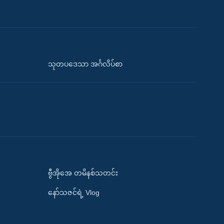
သုတပဒေသာ အင်္ဂလိပ်စာ
ဗွီအိုအေ တမိနစ်သတင်း
နော်သဇင်ရဲ့ Vlog