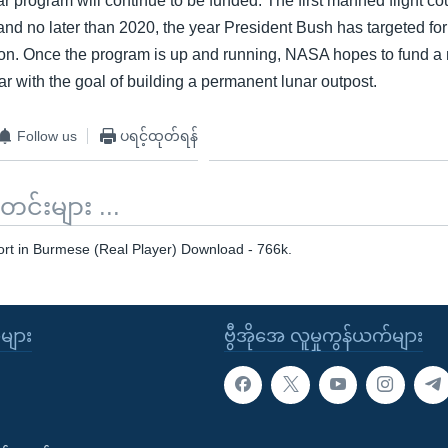
r program will continue to be funded. The first manned flight coul
nd no later than 2020, the year President Bush has targeted fo
oon. Once the program is up and running, NASA hopes to fund a
r with the goal of building a permanent lunar outpost.
Follow us
ပရင့်ထုတ်ရန်
်းများ ...
ort in Burmese (Real Player) Download - 766k.
ုများ
ဗွီအိုအေ လူမှုကွန်ယက်များ