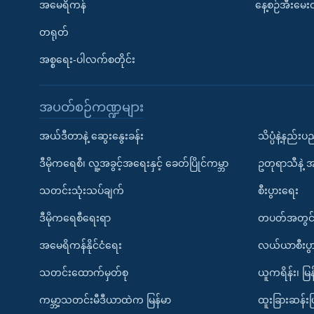
အမေရိကန်
နေ့စဉ်အီးမေ
တရုတ်
အစ္စရေး-ပါလက်စတိုင်း
အပတ်စဉ်ကဏ္ဍများ
အယ်ဒီတာနဲ့ ဆွေးနွေးခန်း
သိပ္ပံနဲ့နည်း
ဒီမိုကရေစီ၊ လူ့အခွင့်အရေးနှင့် ခေတ်ပြိုင်ကမ္ဘာ
ဥတုရာသီနဲ့ 
သတင်းသုံးသပ်ချက်
စီးပွားရေး
ဒီမိုကရေစီရေးရာ
တပတ်အတွင်
အမေရိကန်နိုင်ငံရေး
လယ်ယာစီးပွ
သတင်းထောက်မှတ်စု
ယူကရိန်း၊ မြန
ကမ္ဘာ့သတင်းမီဒီယာထဲက မြန်မာ
ထူးခြားဆန်း