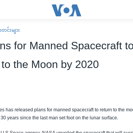
း သတင်းများ
ns for Manned Spacecraft t
 to the Moon by 2020
es has released plans for manned spacecraft to return to the moo
0 years since the last man set foot on the lunar surface.
U.S Space agency, NASA unveiled the spacecraft that will suc