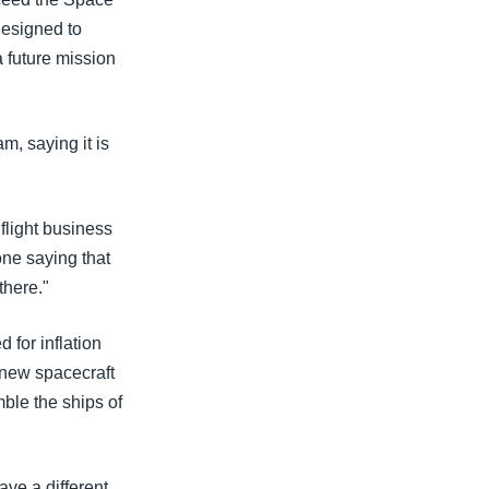
designed to
 future mission
m, saying it is
flight business
one saying that
there."
 for inflation
 new spacecraft
mble the ships of
have a different