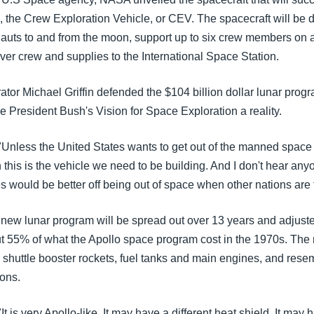
, the Crew Exploration Vehicle, or CEV. The spacecraft will be 
onauts to and from the moon, support up to six crew members on a
ver crew and supplies to the International Space Station.
or Michael Griffin defended the $104 billion dollar lunar progra
 President Bush's Vision for Space Exploration a reality.
, "Unless the United States wants to get out of the manned space 
 this is the vehicle we need to be building. And I don't hear any
s would be better off being out of space when other nations are 
 new lunar program will be spread out over 13 years and adjusted
t 55% of what the Apollo space program cost in the 1970s. The
th shuttle booster rockets, fuel tanks and main engines, and rese
ions.
 "It is very Apollo-like. It may have a different heat shield. It may 