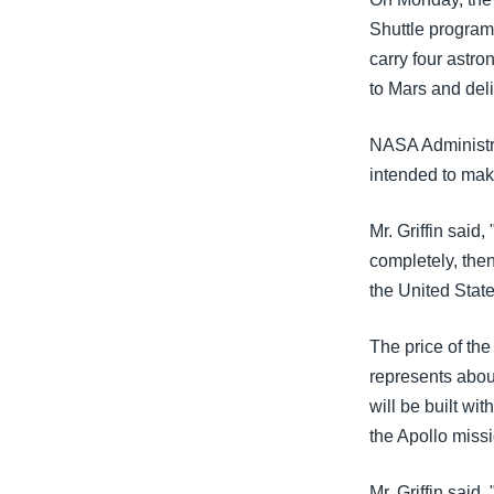
သုတပဒေသာ အင်္ဂလိပ်စာ
အ
Shuttle program
ညွန်း
carry four astr
စာမျက်နှာ
to Mars and deli
သို့
ကျော်
NASA Administrat
ကြည့်
intended to make
ရန်
ရှာဖွေ
Mr. Griffin said
ရန်
completely, then
နေရာ
the United State
သို့
ကျော်
The price of the
ရန်
represents abou
will be built wi
the Apollo miss
Mr. Griffin said,