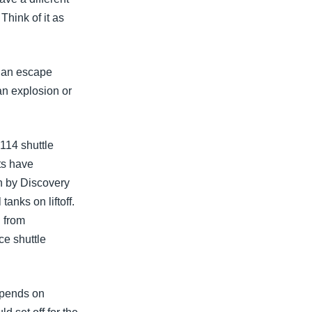
Think of it as
o an escape
an explosion or
 114 shuttle
ts have
on by Discovery
tanks on liftoff.
g from
ce shuttle
epends on