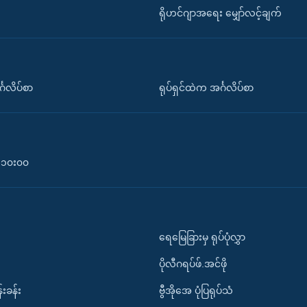
ရိုဟင်ဂျာအရေး မျှော်လင့်ချက်
်္ဂလိပ်စာ
ရုပ်ရှင်ထဲက အင်္ဂလိပ်စာ
၀-၁၀း၀၀
ရေမြေခြားမှ ရုပ်ပုံလွှာ
ပိုလီဂရပ်ဖ်.အင်ဖို
်းခန်း
ဗွီအိုအေ ပုံပြရုပ်သံ