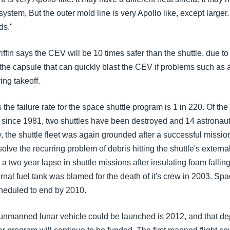
system, But the outer mold line is very Apollo like, except larger. 
ds."
iffin says the CEV will be 10 times safer than the shuttle, due t
 the capsule that can quickly blast the CEV if problems such as 
ing takeoff.
he failure rate for the space shuttle program is 1 in 220. Of the
d since 1981, two shuttles have been destroyed and 14 astronau
y, the shuttle fleet was again grounded after a successful missi
olve the recurring problem of debris hitting the shuttle's external 
 two year lapse in shuttle missions after insulating foam fallin
nal fuel tank was blamed for the death of it's crew in 2003. Spa
heduled to end by 2010.
 unmanned lunar vehicle could be launched is 2012, and that d