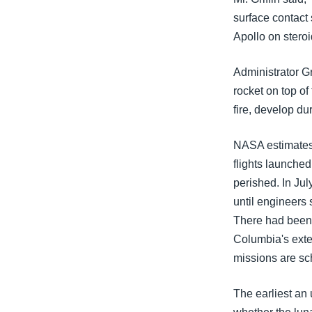
surface contact 
Apollo on steroi
Administrator Gr
rocket on top of
fire, develop dur
NASA estimates t
flights launche
perished. In Jul
until engineers s
There had been a
Columbia's exter
missions are sc
The earliest an