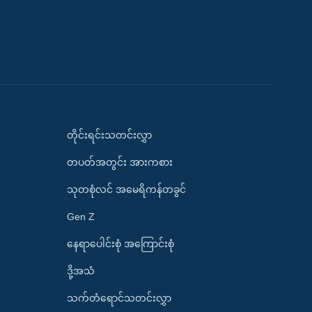
တိုင်းရင်းသတင်းလွှာ
တပတ်အတွင်း အားကစား
သုတစုံလင် အမေရိကန်တခွင်
Gen Z
နေရာပေါင်းစုံ အကြောင်းစုံ
ဒို့အသံ
သက်တံရောင်သတင်းလွှာ