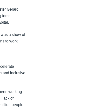
ster Gerard
 force,
pital.
t was a show of
ans to work
ccelerate
en and inclusive
 been working
, lack of
 million people