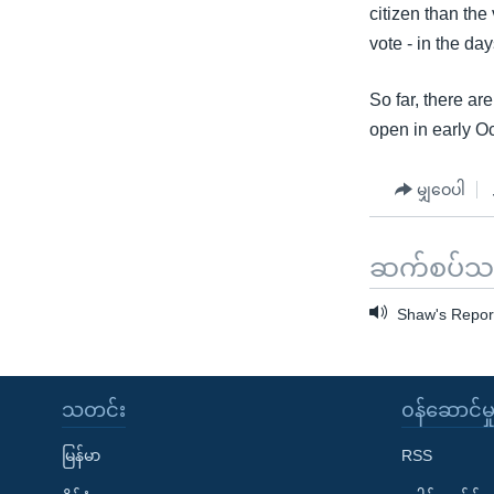
citizen than the
vote - in the da
So far, there ar
open in early Oc
မျှဝေပါ
ဆက်စပ်သတင
Shaw's Report
သတင်း
၀န်ဆောင်မှ
မြန်မာ
RSS