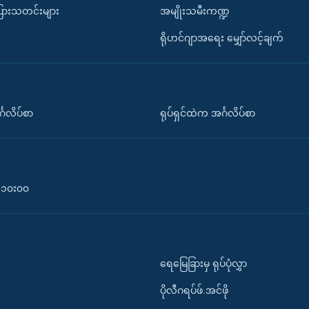
ပြားသတင်းများ
အမျိုးသမီးကဏ္ဍ
ရိုဟင်ဂျာအရေး မျှော်လင့်ချက်
်္ဂလိပ်စာ
ရုပ်ရှင်ထဲက အင်္ဂလိပ်စာ
၀-၁၀း၀၀
ရေမြေခြားမှ ရုပ်ပုံလွှာ
ပိုလီဂရပ်ဖ်.အင်ဖို