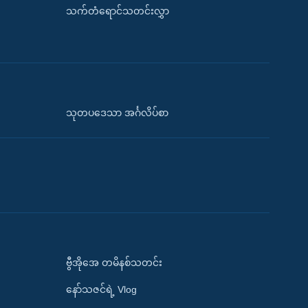
သက်တံရောင်သတင်းလွှာ
သုတပဒေသာ အင်္ဂလိပ်စာ
ဗွီအိုအေ တမိနစ်သတင်း
နော်သဇင်ရဲ့ Vlog