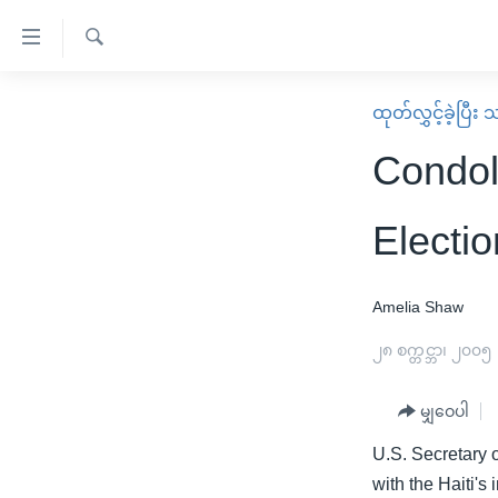
သုံး
ရ
ရှာဖွေ
လွယ်ကူ
မူလစာမျက်နှာ
ထုတ်လွှင့်ခဲ့ပြီ
ရ
စေ
မြန်မာ
လာ
Condol
သည့်
ဒ်
ကမ္ဘာ့သတင်းများ
Link
ဗွီဒီယို
နိုင်ငံတကာ
Electio
များ
သတင်းလွတ်လပ်ခွင့်
အမေရိကန်
ပင်မ
ရပ်ဝန်းတခု လမ်းတခု အလွန်
တရုတ်
Amelia Shaw
အကြောင်းအရာ
အင်္ဂလိပ်စာလေ့လာမယ်
အစ္စရေး-ပါလက်စတိုင်း
၂၈ စက္တင္ဘာ၊ ၂၀၀၅
သို့
အပတ်စဉ်ကဏ္ဍများ
အမေရိကန်သုံးအီဒီယံ
ကျော်
မျှဝေပါ
ကြည့်
ရေဒီယိုနှင့်ရုပ်သံ အချက်အလက်များ
မကြေးမုံရဲ့ အင်္ဂလိပ်စာ
ရေဒီယို
ရန်
U.S. Secretary 
ရေဒီယို/တီဗွီအစီအစဉ်
ရုပ်ရှင်ထဲက အင်္ဂလိပ်စာ
တီဗွီ
ပင်မ
with the Haiti's