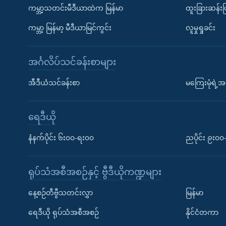
ကမ္ဘာ့သတင်းမီဒီယာထဲက မြန်မာ
ထူးခြားဆန်း
ကမ္ဘာ့ မြန်မာ့ မီဒီယာမြင်ကွင်း
လူမှုရှုခင်း
အင်္ဂလိပ်သင်ခန်းစာများ
အီဒီယံသင်ခန်းစာ
မကြေးမုံရဲ့အင
ရေဒီယို
နံနက်ပိုင်း ၆း၀၀-ရး၀၀
ညပိုင်း ၉း၀
ရုပ်သံအစီအစဉ်နှင့် ဗွီဒီယိုကဏ္ဍများ
နေ့စဉ်တီဗွီသတင်းလွှာ
မြန်မာ
ရေဒီယို ရုပ်သံအစီအစဉ်
နိုင်ငံတကာ