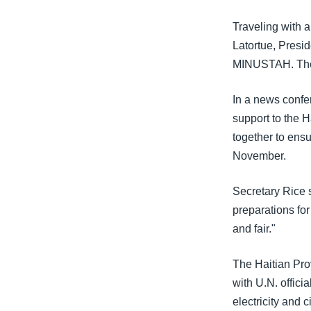
သုတပဒေသာ အင်္ဂလိပ်စာ
အ
ညွန်း
Traveling with 
စာမျက်နှာ
Latortue, Presi
သို့
MINUSTAH. The U.
ကျော်
ကြည့်
In a news confe
ရန်
support to the H
ရှာဖွေ
together to ensu
ရန်
November.
နေရာ
သို့
Secretary Rice s
ကျော်
preparations for
ရန်
and fair."
The Haitian Pro
with U.N. offici
electricity and 