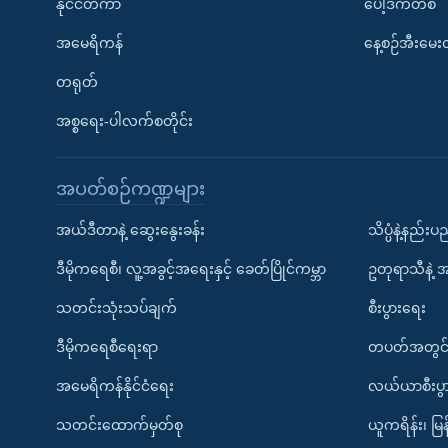
နိုင်ငံတကာ
ပေါ့ဒ်ကတ်စ်
အမေရိကန်
နေ့စဉ်အီးမေ
တရုတ်
အစ္စရေး-ပါလက်စတိုင်း
အပတ်စဉ်ကဏ္ဍများ
အယ်ဒီတာနဲ့ ဆွေးနွေးခန်း
သိပ္ပံနဲ့နည်း
ဒီမိုကရေစီ၊ လူ့အခွင့်အရေးနှင့် ခေတ်ပြိုင်ကမ္ဘာ
ဥတုရာသီနဲ့ 
သတင်းသုံးသပ်ချက်
စီးပွားရေး
ဒီမိုကရေစီရေးရာ
တပတ်အတွင်
အမေရိကန်နိုင်ငံရေး
လယ်ယာစီးပွ
သတင်းထောက်မှတ်စု
ယူကရိန်း၊ မြန