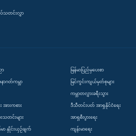
းလ်သတင်းလွှာ
ပညာ
မြန်မာပြည်မှပေးစာ
အနာဂတ်ကမ္ဘာ
မြင်ကွင်းကျယ်မှတ်စုများ
ကမ္ဘာတလွှားခရီးသွား
း အားကစား
ဒီသီတင်းပတ် အာရှနိုင်ငံရေး
ားသတင်းများ
အာရှစီးပွားရေး
်မာ နှိုင်းယှဉ်ချက်
ကျန်းမာရေး