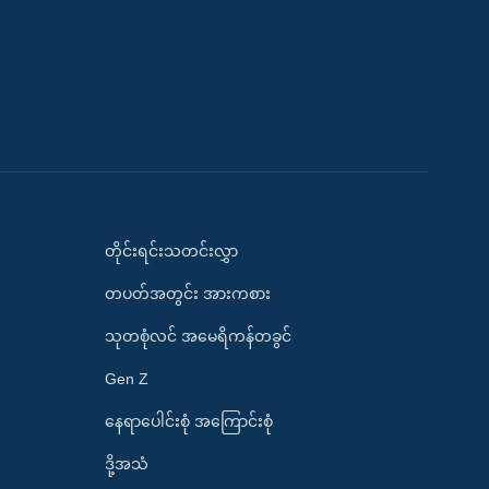
တိုင်းရင်းသတင်းလွှာ
တပတ်အတွင်း အားကစား
သုတစုံလင် အမေရိကန်တခွင်
Gen Z
နေရာပေါင်းစုံ အကြောင်းစုံ
ဒို့အသံ