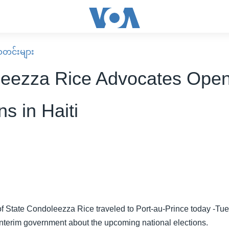
း သတင်းများ
eezza Rice Advocates Ope
ns in Haiti
of State Condoleezza Rice traveled to Port-au-Prince today -Tue
 interim government about the upcoming national elections.