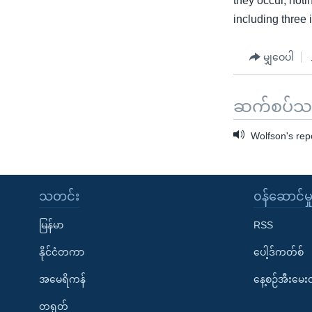
they occur, not
including three 
မျှဝေပါ
ဆက်စပ်သတင
Wolfson's rep
သတင်း
၀န်ဆောင်မှ
မြန်မာ
RSS
နိုင်ငံတကာ
ပေါ့ဒ်ကတ်စ်
အမေရိကန်
နေ့စဉ်အီးမေ
တရုတ်