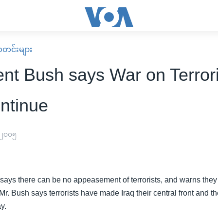
း သတင်းများ
ent Bush says War on Terro
ontinue
 ၂၀၀၅
says there can be no appeasement of terrorists, and warns they
Mr. Bush says terrorists have made Iraq their central front and t
y.