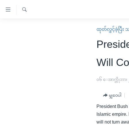
သုံး
ရ
ရှာဖွေ
လွယ်ကူ
မူလစာမျက်နှာ
ထုတ်လွှင့်ခဲ့ပြီ
ရ
စေ
မြန်မာ
လာ
Presid
သည့်
ဒ်
ကမ္ဘာ့သတင်းများ
Link
ဗွီဒီယို
နိုင်ငံတကာ
Will C
များ
သတင်းလွတ်လပ်ခွင့်
အမေရိကန်
ပင်မ
ရပ်ဝန်းတခု လမ်းတခု အလွန်
တရုတ်
၀၆ ေအာက္တိုဘာ၊
အကြောင်းအရာ
အင်္ဂလိပ်စာလေ့လာမယ်
အစ္စရေး-ပါလက်စတိုင်း
သို့
မျှဝေပါ
အပတ်စဉ်ကဏ္ဍများ
အမေရိကန်သုံးအီဒီယံ
ကျော်
President Bush 
ကြည့်
ရေဒီယိုနှင့်ရုပ်သံ အချက်အလက်များ
မကြေးမုံရဲ့ အင်္ဂလိပ်စာ
ရေဒီယို
Islamic empire. 
ရန်
ရေဒီယို/တီဗွီအစီအစဉ်
ရုပ်ရှင်ထဲက အင်္ဂလိပ်စာ
တီဗွီ
will not turn awa
ပင်မ