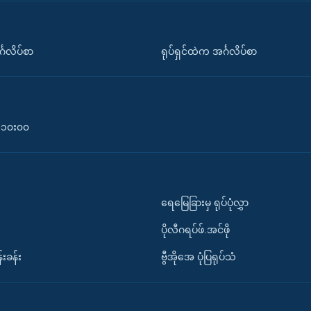
်္ဂလိပ်စာ
ရုပ်ရှင်ထဲက အင်္ဂလိပ်စာ
၀-၁၀း၀၀
ရေမြေခြားမှ ရုပ်ပုံလွှာ
ပိုလီဂရပ်ဖ်.အင်ဖို
်းခန်း
ဗွီအိုအေ ပုံပြရုပ်သံ