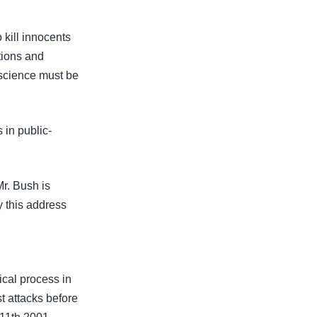
 kill innocents
tions and
nscience must be
 in public-
Mr. Bush is
y this address
ical process in
ist attacks before