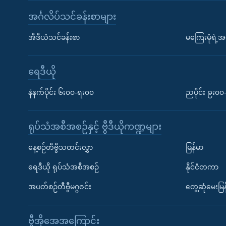
အင်္ဂလိပ်သင်ခန်းစာများ
အီဒီယံသင်ခန်းစာ
မကြေးမုံရဲ့အင
ရေဒီယို
နံနက်ပိုင်း ၆း၀၀-ရး၀၀
ညပိုင်း ၉း၀
ရုပ်သံအစီအစဉ်နှင့် ဗွီဒီယိုကဏ္ဍများ
နေ့စဉ်တီဗွီသတင်းလွှာ
မြန်မာ
ရေဒီယို ရုပ်သံအစီအစဉ်
နိုင်ငံတကာ
အပတ်စဉ်တီဗွီမဂ္ဂဇင်း
တွေ့ဆုံမေးမြန
ဗွီအိုအေအကြောင်း