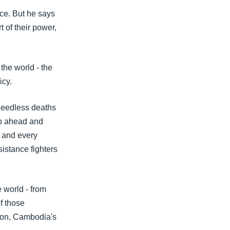
ice. But he says
rt of their power,
the world - the
icy.
needless deaths
ob ahead and
, and every
sistance fighters
e world - from
f those
nion, Cambodia's