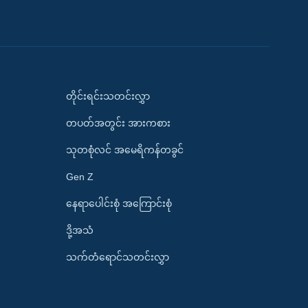
တိုင်းရင်းသတင်းလွှာ
တပတ်အတွင်း အားကစား
သုတစုံလင် အမေရိကန်တခွင်
Gen Z
နေရာပေါင်းစုံ အကြောင်းစုံ
ဒို့အသံ
သက်တံရောင်သတင်းလွှာ