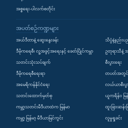
အစ္စရေး-ပါလက်စတိုင်း
အပတ်စဉ်ကဏ္ဍများ
အယ်ဒီတာနဲ့ ဆွေးနွေးခန်း
သိပ္ပံနဲ့နည်း
ဒီမိုကရေစီ၊ လူ့အခွင့်အရေးနှင့် ခေတ်ပြိုင်ကမ္ဘာ
ဥတုရာသီနဲ့ 
သတင်းသုံးသပ်ချက်
စီးပွားရေး
ဒီမိုကရေစီရေးရာ
တပတ်အတွင်
အမေရိကန်နိုင်ငံရေး
လယ်ယာစီးပွ
သတင်းထောက်မှတ်စု
ယူကရိန်း၊ မြန
ကမ္ဘာ့သတင်းမီဒီယာထဲက မြန်မာ
ထူးခြားဆန်း
ကမ္ဘာ့ မြန်မာ့ မီဒီယာမြင်ကွင်း
လူမှုရှုခင်း