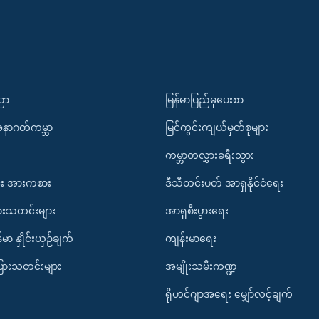
ပညာ
မြန်မာပြည်မှပေးစာ
အနာဂတ်ကမ္ဘာ
မြင်ကွင်းကျယ်မှတ်စုများ
ကမ္ဘာတလွှားခရီးသွား
း အားကစား
ဒီသီတင်းပတ် အာရှနိုင်ငံရေး
ားသတင်းများ
အာရှစီးပွားရေး
်မာ နှိုင်းယှဉ်ချက်
ကျန်းမာရေး
ပြားသတင်းများ
အမျိုးသမီးကဏ္ဍ
ရိုဟင်ဂျာအရေး မျှော်လင့်ချက်