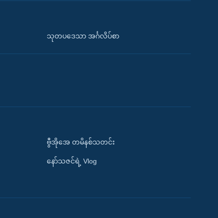
သုတပဒေသာ အင်္ဂလိပ်စာ
ဗွီအိုအေ တမိနစ်သတင်း
နော်သဇင်ရဲ့ Vlog