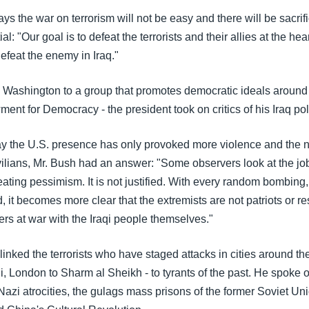
ys the war on terrorism will not be easy and there will be sacrif
ial: "Our goal is to defeat the terrorists and their allies at the hea
efeat the enemy in Iraq."
n Washington to a group that promotes democratic ideals around 
nt for Democracy - the president took on critics of his Iraq pol
y the U.S. presence has only provoked more violence and the 
ivilians, Mr. Bush had an answer: "Some observers look at the j
eating pessimism. It is not justified. With every random bombing
ld, it becomes more clear that the extremists are not patriots or re
rs at war with the Iraqi people themselves."
inked the terrorists who have staged attacks in cities around th
, London to Sharm al Sheikh - to tyrants of the past. He spoke o
 Nazi atrocities, the gulags mass prisons of the former Soviet U