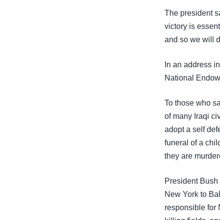
သုတပဒေသာ အင်္ဂလိပ်စာ
အ
The president sa
ညွန်း
victory is essent
စာမျက်နှာ
and so we will d
သို့
ကျော်
In an address i
ကြည့်
National Endowme
ရန်
ရှာဖွေ
To those who sa
ရန်
of many Iraqi c
နေရာ
adopt a self def
သို့
funeral of a chi
ကျော်
they are murdere
ရန်
President Bush l
New York to Bali
responsible for