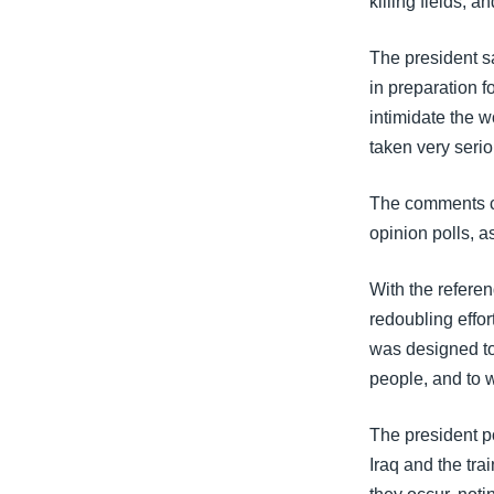
killing fields, 
The president sa
in preparation f
intimidate the 
taken very serio
The comments com
opinion polls, a
With the refere
redoubling effor
was designed to
people, and to 
The president po
Iraq and the trai