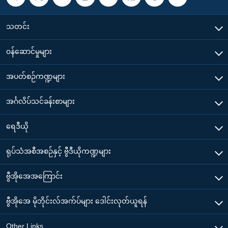
သတင်း
၀န်ဆောင်မှုများ
အပတ်စဉ်ကဏ္ဍများ
အင်္ဂလိပ်သင်ခန်းစာများ
ရေဒီယို
ရုပ်သံအစီအစဉ်နှင့် ဗွီဒီယိုကဏ္ဍများ
ဗွီအိုအေအကြောင်း
ဗွီအိုအေ မိုဘိုင်းလ်အက်ပ်များ ဒေါင်းလုတ်ယူရန်
Other Links