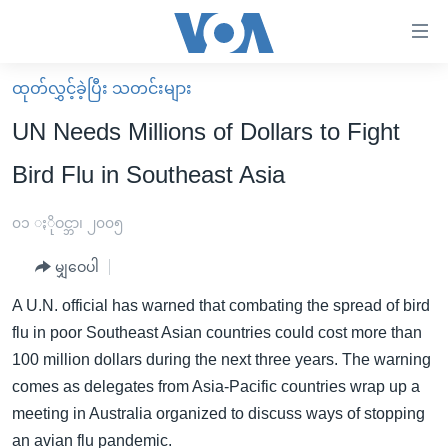
သုံး
ရ
လွယ်ကူ
ထုတ်လွှင့်ခဲ့ပြီး သတင်းများ
မူလစာမျက်နှာ
စေ
UN Needs Millions of Dollars to Fight
မြန်မာ
သည့်
Bird Flu in Southeast Asia
ကမ္ဘာ့သတင်းများ
Link
ဗွီဒီယို
နိုင်ငံတကာ
၀၁ ႏိုဝင္ဘာ၊ ၂၀၀၅
များ
သတင်းလွတ်လပ်ခွင့်
အမေရိကန်
ပင်မ
မျှဝေပါ
ရပ်ဝန်းတခု လမ်းတခု အလွန်
တရုတ်
အကြောင်းအရာ
A U.N. official has warned that combating the spread of bird
သို့
အင်္ဂလိပ်စာလေ့လာမယ်
အစ္စရေး-ပါလက်စတိုင်း
flu in poor Southeast Asian countries could cost more than
ကျော်
အပတ်စဉ်ကဏ္ဍများ
အမေရိကန်သုံးအီဒီယံ
100 million dollars during the next three years. The warning
ကြည့်
comes as delegates from Asia-Pacific countries wrap up a
ရေဒီယိုနှင့်ရုပ်သံ အချက်အလက်များ
မကြေးမုံရဲ့ အင်္ဂလိပ်စာ
ရေဒီယို
ရန်
meeting in Australia organized to discuss ways of stopping
ပင်မ
ရေဒီယို/တီဗွီအစီအစဉ်
ရုပ်ရှင်ထဲက အင်္ဂလိပ်စာ
တီဗွီ
an avian flu pandemic.