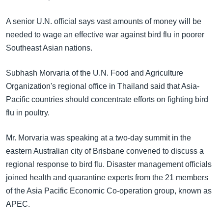
အ
သုတပဒေသာ အင်္ဂလိပ်စာ
ညွန်း
Learning English
A senior U.N. official says vast amounts of money will be
စာမျက်နှာ
needed to wage an effective war against bird flu in poorer
သို့
ဗွီအိုအေ လူမှုကွန်ယက်များ
Southeast Asian nations.
ကျော်
ကြည့်
Subhash Morvaria of the U.N. Food and Agriculture
ရန်
Organization's regional office in Thailand said that Asia-
ဘာသာစကားများ
ရှာဖွေ
Pacific countries should concentrate efforts on fighting bird
ရန်
flu in poultry.
နေရာ
သို့
Mr. Morvaria was speaking at a two-day summit in the
ကျော်
eastern Australian city of Brisbane convened to discuss a
ရန်
regional response to bird flu. Disaster management officials
joined health and quarantine experts from the 21 members
of the Asia Pacific Economic Co-operation group, known as
APEC.