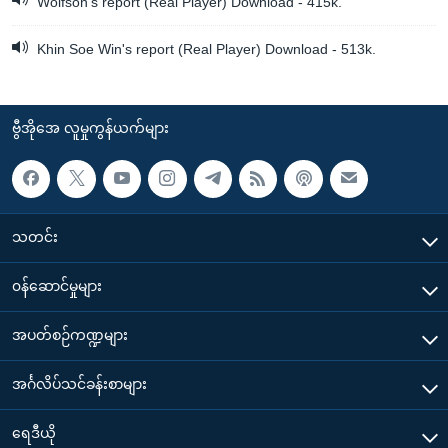
Wolfson's report (Real Player) Download - 415k.
Khin Soe Win's report (Real Player) Download - 513k.
ဗွီအိုအေ လူမှုကွန်ယက်များ
သတင်း
၀န်ဆောင်မှုများ
အပတ်စဉ်ကဏ္ဍများ
အင်္ဂလိပ်သင်ခန်းစာများ
ရေဒီယို