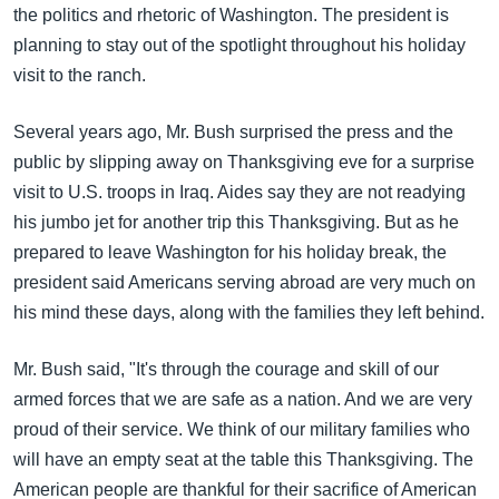
အ
the politics and rhetoric of Washington. The president is
သုတပဒေသာ အင်္ဂလိပ်စာ
ညွန်း
Learning English
planning to stay out of the spotlight throughout his holiday
စာမျက်နှာ
visit to the ranch.
သို့
ဗွီအိုအေ လူမှုကွန်ယက်များ
ကျော်
Several years ago, Mr. Bush surprised the press and the
ကြည့်
public by slipping away on Thanksgiving eve for a surprise
ရန်
visit to U.S. troops in Iraq. Aides say they are not readying
ဘာသာစကားများ
ရှာဖွေ
his jumbo jet for another trip this Thanksgiving. But as he
ရန်
prepared to leave Washington for his holiday break, the
နေရာ
president said Americans serving abroad are very much on
သို့
his mind these days, along with the families they left behind.
ကျော်
ရန်
Mr. Bush said, "It's through the courage and skill of our
armed forces that we are safe as a nation. And we are very
proud of their service. We think of our military families who
will have an empty seat at the table this Thanksgiving. The
American people are thankful for their sacrifice of American