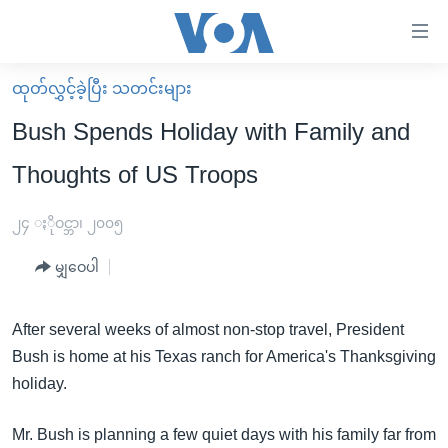
သုံး
ရ
လွယ်ကူ
ထုတ်လွှင့်ခဲ့ပြီး သတင်းများ
မူလစာမျက်နှာ
စေ
Bush Spends Holiday with Family and
မြန်မာ
သည့်
Thoughts of US Troops
ကမ္ဘာ့သတင်းများ
Link
ဗွီဒီယို
နိုင်ငံတကာ
၂၄ ႏိုဝင္ဘာ၊ ၂၀၀၅
များ
သတင်းလွတ်လပ်ခွင့်
အမေရိကန်
ပင်မ
မျှဝေပါ
ရပ်ဝန်းတခု လမ်းတခု အလွန်
တရုတ်
အကြောင်းအရာ
သို့
အင်္ဂလိပ်စာလေ့လာမယ်
အစ္စရေး-ပါလက်စတိုင်း
After several weeks of almost non-stop travel, President
ကျော်
Bush is home at his Texas ranch for America's Thanksgiving
အပတ်စဉ်ကဏ္ဍများ
အမေရိကန်သုံးအီဒီယံ
ကြည့်
holiday.
ရေဒီယိုနှင့်ရုပ်သံ အချက်အလက်များ
မကြေးမုံရဲ့ အင်္ဂလိပ်စာ
ရေဒီယို
ရန်
ပင်မ
ရေဒီယို/တီဗွီအစီအစဉ်
ရုပ်ရှင်ထဲက အင်္ဂလိပ်စာ
တီဗွီ
Mr. Bush is planning a few quiet days with his family far from