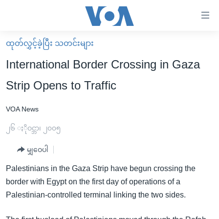
သုံး
ရ
လွယ်ကူ
ထုတ်လွှင့်ခဲ့ပြီး သတင်းများ
မူလစာမျက်နှာ
စေ
International Border Crossing in Gaza
မြန်မာ
သည့်
Strip Opens to Traffic
ကမ္ဘာ့သတင်းများ
Link
ဗွီဒီယို
နိုင်ငံတကာ
VOA News
များ
သတင်းလွတ်လပ်ခွင့်
အမေရိကန်
၂၆ ႏိုဝင္ဘာ၊ ၂၀၀၅
ပင်မ
ရပ်ဝန်းတခု လမ်းတခု အလွန်
တရုတ်
အကြောင်းအရာ
မျှဝေပါ
သို့
အင်္ဂလိပ်စာလေ့လာမယ်
အစ္စရေး-ပါလက်စတိုင်း
Palestinians in the Gaza Strip have begun crossing the
ကျော်
အပတ်စဉ်ကဏ္ဍများ
အမေရိကန်သုံးအီဒီယံ
border with Egypt on the first day of operations of a
ကြည့်
ရေဒီယိုနှင့်ရုပ်သံ အချက်အလက်များ
မကြေးမုံရဲ့ အင်္ဂလိပ်စာ
ရေဒီယို
Palestinian-controlled terminal linking the two sides.
ရန်
ပင်မ
ရေဒီယို/တီဗွီအစီအစဉ်
ရုပ်ရှင်ထဲက အင်္ဂလိပ်စာ
တီဗွီ