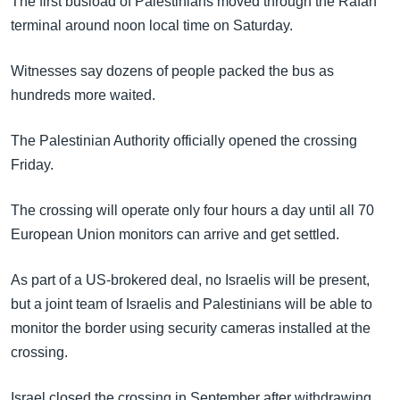
The first busload of Palestinians moved through the Rafah
အ
သုတပဒေသာ အင်္ဂလိပ်စာ
terminal around noon local time on Saturday.
ညွန်း
Learning English
စာမျက်နှာ
Witnesses say dozens of people packed the bus as
သို့
ဗွီအိုအေ လူမှုကွန်ယက်များ
hundreds more waited.
ကျော်
ကြည့်
The Palestinian Authority officially opened the crossing
ရန်
ဘာသာစကားများ
Friday.
ရှာဖွေ
ရန်
The crossing will operate only four hours a day until all 70
နေရာ
European Union monitors can arrive and get settled.
သို့
ကျော်
As part of a US-brokered deal, no Israelis will be present,
ရန်
but a joint team of Israelis and Palestinians will be able to
monitor the border using security cameras installed at the
crossing.
Israel closed the crossing in September after withdrawing