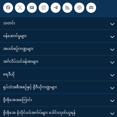
သတင်း
၀န်ဆောင်မှုများ
အပတ်စဉ်ကဏ္ဍများ
အင်္ဂလိပ်သင်ခန်းစာများ
ရေဒီယို
ရုပ်သံအစီအစဉ်နှင့် ဗွီဒီယိုကဏ္ဍများ
ဗွီအိုအေအကြောင်း
ဗွီအိုအေ မိုဘိုင်းလ်အက်ပ်များ ဒေါင်းလုတ်ယူရန်