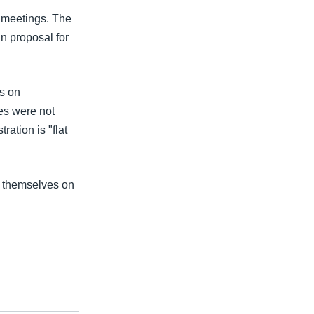
t meetings. The
n proposal for
ts on
es were not
ation is "flat
g themselves on