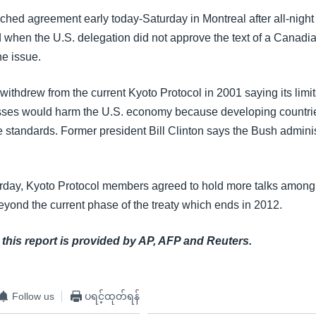
ached agreement early today-Saturday in Montreal after all-nigh
d when the U.S. delegation did not approve the text of a Canadia
he issue.
ithdrew from the current Kyoto Protocol in 2001 saying its limi
ses would harm the U.S. economy because developing countri
 standards. Former president Bill Clinton says the Bush administr
rday, Kyoto Protocol members agreed to hold more talks amon
eyond the current phase of the treaty which ends in 2012.
 this report is provided by AP, AFP and Reuters.
Follow us
ပရင့်ထုတ်ရန်