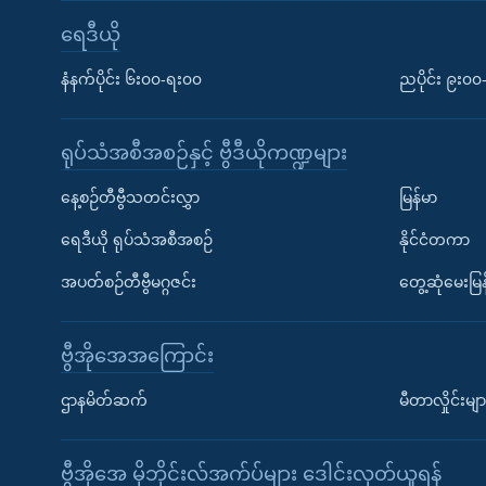
ရေဒီယို
နံနက်ပိုင်း ၆း၀၀-ရး၀၀
ညပိုင်း ၉း၀
ရုပ်သံအစီအစဉ်နှင့် ဗွီဒီယိုကဏ္ဍများ
နေ့စဉ်တီဗွီသတင်းလွှာ
မြန်မာ
ရေဒီယို ရုပ်သံအစီအစဉ်
နိုင်ငံတကာ
အပတ်စဉ်တီဗွီမဂ္ဂဇင်း
တွေ့ဆုံမေးမြန
ဗွီအိုအေအကြောင်း
ဌာနမိတ်ဆက်
မီတာလှိုင်းမျာ
ဗွီအိုအေ မိုဘိုင်းလ်အက်ပ်များ ဒေါင်းလုတ်ယူရန်
Learning English