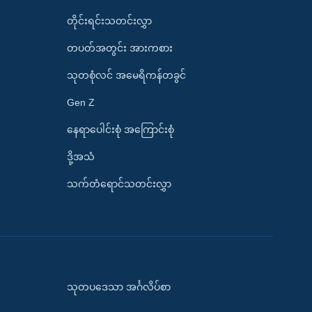
တိုင်းရင်းသတင်းလွှာ
တပတ်အတွင်း အားကစား
သုတစုံလင် အမေရိကန်တခွင်
Gen Z
နေရာပေါင်းစုံ အကြောင်းစုံ
ဒို့အသံ
သက်တံရောင်သတင်းလွှာ
သုတပဒေသာ အင်္ဂလိပ်စာ