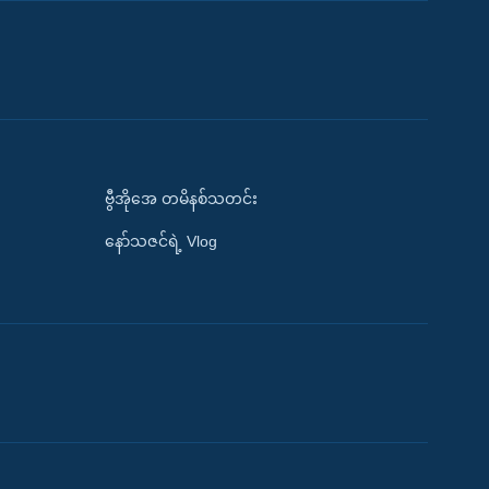
ဗွီအိုအေ တမိနစ်သတင်း
နော်သဇင်ရဲ့ Vlog