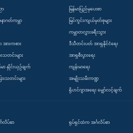
ပညာ
မြန်မာပြည်မှပေးစာ
အနာဂတ်ကမ္ဘာ
မြင်ကွင်းကျယ်မှတ်စုများ
ကမ္ဘာတလွှားခရီးသွား
း အားကစား
ဒီသီတင်းပတ် အာရှနိုင်ငံရေး
ားသတင်းများ
အာရှစီးပွားရေး
်မာ နှိုင်းယှဉ်ချက်
ကျန်းမာရေး
ပြားသတင်းများ
အမျိုးသမီးကဏ္ဍ
ရိုဟင်ဂျာအရေး မျှော်လင့်ချက်
်္ဂလိပ်စာ
ရုပ်ရှင်ထဲက အင်္ဂလိပ်စာ