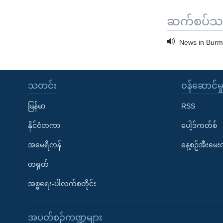
ဆက်စပ်သတင
News in Burme
သတင်း
၀န်ဆောင်မှ
မြန်မာ
RSS
နိုင်ငံတကာ
ပေါ့ဒ်ကတ်စ်
အမေရိကန်
နေ့စဉ်အီးမေ
တရုတ်
အစ္စရေး-ပါလက်စတိုင်း
အပတ်စဉ်ကဏ္ဍများ