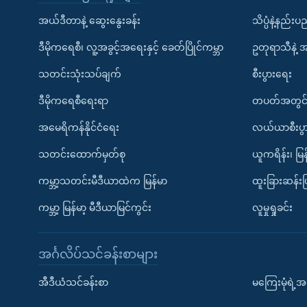
အယ်ဒီတာနဲ့ ဆွေးနွေးခန်း
သိပ္ပံနဲ့နည်း
ဒီမိုကရေစီ၊ လူ့အခွင့်အရေးနှင့် ခေတ်ပြိုင်ကမ္ဘာ
ဥတုရာသီနဲ့ 
သတင်းသုံးသပ်ချက်
စီးပွားရေး
ဒီမိုကရေစီရေးရာ
တပတ်အတွင်
အမေရိကန်နိုင်ငံရေး
လယ်ယာစီးပွ
သတင်းထောက်မှတ်စု
ယူကရိန်း၊ မြန
ကမ္ဘာ့သတင်းမီဒီယာထဲက မြန်မာ
ထူးခြားဆန်း
ကမ္ဘာ့ မြန်မာ့ မီဒီယာမြင်ကွင်း
လူမှုရှုခင်း
အင်္ဂလိပ်သင်ခန်းစာများ
အီဒီယံသင်ခန်းစာ
မကြေးမုံရဲ့အင