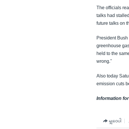
သုတပဒေသာ အင်္ဂလိပ်စာ
အ
The officials re
ညွန်း
talks had stalle
စာမျက်နှာ
future talks on t
သို့
ကျော်
President Bush w
ကြည့်
greenhouse gas
ရန်
held to the same
ရှာဖွေ
wrong."
ရန်
နေရာ
Also today Satu
သို့
emission cuts b
ကျော်
ရန်
Information for
မျှဝေပါ