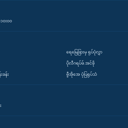
၀-၁၀း၀၀
ရေမြေခြားမှ ရုပ်ပုံလွှာ
ပိုလီဂရပ်ဖ်.အင်ဖို
်းခန်း
ဗွီအိုအေ ပုံပြရုပ်သံ
း