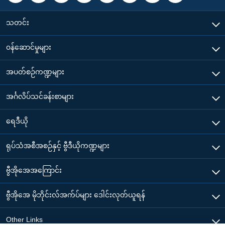
သတင်း
၀န်ဆောင်မှုများ
အပတ်စဉ်ကဏ္ဍများ
အင်္ဂလိပ်သင်ခန်းစာများ
ရေဒီယို
ရုပ်သံအစီအစဉ်နှင့် ဗွီဒီယိုကဏ္ဍများ
ဗွီအိုအေအကြောင်း
ဗွီအိုအေ မိုဘိုင်းလ်အက်ပ်များ ဒေါင်းလုတ်ယူရန်
Other Links