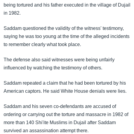
အ
being tortured and his father executed in the village of Dujail
သုတပဒေသာ အင်္ဂလိပ်စာ
ညွန်း
Learning English
in 1982.
စာမျက်နှာ
သို့
ဗွီအိုအေ လူမှုကွန်ယက်များ
Saddam questioned the validity of the witness' testimony,
ကျော်
saying he was too young at the time of the alleged incidents
ကြည့်
to remember clearly what took place.
ရန်
ဘာသာစကားများ
ရှာဖွေ
The defense also said witnesses were being unfairly
ရန်
influenced by watching the testimony of others.
နေရာ
သို့
Saddam repeated a claim that he had been tortured by his
ကျော်
American captors. He said White House denials were lies.
ရန်
Saddam and his seven co-defendants are accused of
ordering or carrying out the torture and massacre in 1982 of
more than 140 Shi'ite Muslims in Dujail after Saddam
survived an assassination attempt there.