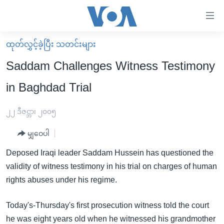
သုံး
ရ
လွယ်ကူ
ထုတ်လွှင့်ခဲ့ပြီး သတင်းများ
မူလစာမျက်နှာ
စေ
Saddam Challenges Witness Testimony
မြန်မာ
သည့်
in Baghdad Trial
ကမ္ဘာ့သတင်းများ
Link
ဗွီဒီယို
နိုင်ငံတကာ
၂၂ ဒီဇင္ဘာ၊ ၂၀၀၅
များ
သတင်းလွတ်လပ်ခွင့်
အမေရိကန်
ပင်မ
မျှဝေပါ
ရပ်ဝန်းတခု လမ်းတခု အလွန်
တရုတ်
အကြောင်းအရာ
Deposed Iraqi leader Saddam Hussein has questioned the
သို့
အင်္ဂလိပ်စာလေ့လာမယ်
အစ္စရေး-ပါလက်စတိုင်း
validity of witness testimony in his trial on charges of human
ကျော်
အပတ်စဉ်ကဏ္ဍများ
အမေရိကန်သုံးအီဒီယံ
rights abuses under his regime.
ကြည့်
ရေဒီယိုနှင့်ရုပ်သံ အချက်အလက်များ
မကြေးမုံရဲ့ အင်္ဂလိပ်စာ
ရေဒီယို
ရန်
Today's-Thursday's first prosecution witness told the court
ပင်မ
ရေဒီယို/တီဗွီအစီအစဉ်
ရုပ်ရှင်ထဲက အင်္ဂလိပ်စာ
တီဗွီ
he was eight years old when he witnessed his grandmother