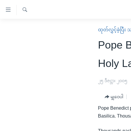
သုံး
ရ
ရှာဖွေ
လွယ်ကူ
မူလစာမျက်နှာ
ထုတ်လွှင့်ခဲ့ပြီ
ရ
စေ
မြန်မာ
လာ
Pope B
သည့်
ဒ်
ကမ္ဘာ့သတင်းများ
Link
ဗွီဒီယို
နိုင်ငံတကာ
Holy L
များ
သတင်းလွတ်လပ်ခွင့်
အမေရိကန်
ပင်မ
ရပ်ဝန်းတခု လမ်းတခု အလွန်
တရုတ်
၂၅ ဒီဇင္ဘာ၊ ၂၀၀၅
အကြောင်းအရာ
အင်္ဂလိပ်စာလေ့လာမယ်
အစ္စရေး-ပါလက်စတိုင်း
သို့
မျှဝေပါ
အပတ်စဉ်ကဏ္ဍများ
အမေရိကန်သုံးအီဒီယံ
ကျော်
Pope Benedict pr
ကြည့်
ရေဒီယိုနှင့်ရုပ်သံ အချက်အလက်များ
မကြေးမုံရဲ့ အင်္ဂလိပ်စာ
ရေဒီယို
Basilica. Thous
ရန်
ရေဒီယို/တီဗွီအစီအစဉ်
ရုပ်ရှင်ထဲက အင်္ဂလိပ်စာ
တီဗွီ
ပင်မ
Thousands packe