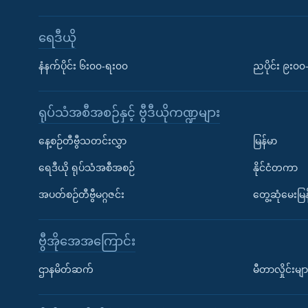
ရေဒီယို
နံနက်ပိုင်း ၆း၀၀-ရး၀၀
ညပိုင်း ၉း၀
ရုပ်သံအစီအစဉ်နှင့် ဗွီဒီယိုကဏ္ဍများ
နေ့စဉ်တီဗွီသတင်းလွှာ
မြန်မာ
ရေဒီယို ရုပ်သံအစီအစဉ်
နိုင်ငံတကာ
အပတ်စဉ်တီဗွီမဂ္ဂဇင်း
တွေ့ဆုံမေးမြန
ဗွီအိုအေအကြောင်း
ဌာနမိတ်ဆက်
မီတာလှိုင်းမျာ