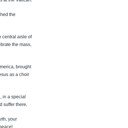
ched the
central aisle of
ebrate the mass,
America, brought
esus as a choir
, in a special
 suffer there.
rth, your
 peace!