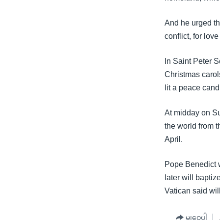
And he urged th
conflict, for lo
In Saint Peter Sq
Christmas carols
lit a peace can
At midday on Su
the world from 
April.
Pope Benedict w
later will baptiz
Vatican said wi
မျှဝေပါ