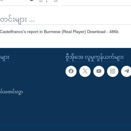
်းများ ...
Castelfranco's report in Burmese (Real Player) Download - 486k.
ုများ
ဗွီအိုအေ လူမှုကွန်ယက်များ
းလ်သတင်းလွှာ