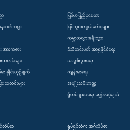
ပညာ
မြန်မာပြည်မှပေးစာ
အနာဂတ်ကမ္ဘာ
မြင်ကွင်းကျယ်မှတ်စုများ
ကမ္ဘာတလွှားခရီးသွား
း အားကစား
ဒီသီတင်းပတ် အာရှနိုင်ငံရေး
ားသတင်းများ
အာရှစီးပွားရေး
်မာ နှိုင်းယှဉ်ချက်
ကျန်းမာရေး
ပြားသတင်းများ
အမျိုးသမီးကဏ္ဍ
ရိုဟင်ဂျာအရေး မျှော်လင့်ချက်
်္ဂလိပ်စာ
ရုပ်ရှင်ထဲက အင်္ဂလိပ်စာ