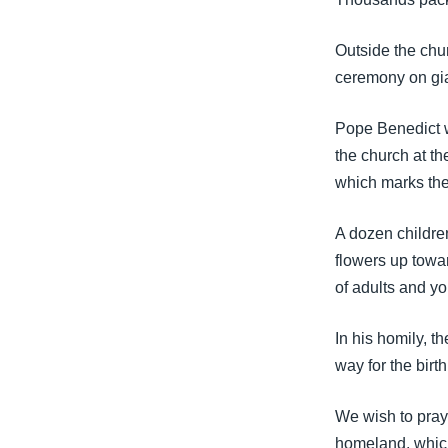
သုတပဒေသာ အင်္ဂလိပ်စာ
အ
ညွန်း
Outside the chu
စာမျက်နှာ
ceremony on gia
သို့
ကျော်
Pope Benedict w
ကြည့်
the church at th
ရန်
which marks the
ရှာဖွေ
ရန်
A dozen childre
နေရာ
flowers up towar
သို့
of adults and y
ကျော်
ရန်
In his homily, t
way for the bir
We wish to pray 
homeland, which 