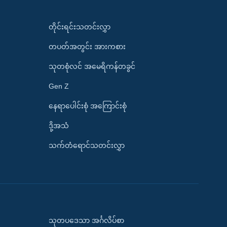
တိုင်းရင်းသတင်းလွှာ
တပတ်အတွင်း အားကစား
သုတစုံလင် အမေရိကန်တခွင်
Gen Z
နေရာပေါင်းစုံ အကြောင်းစုံ
ဒို့အသံ
သက်တံရောင်သတင်းလွှာ
သုတပဒေသာ အင်္ဂလိပ်စာ