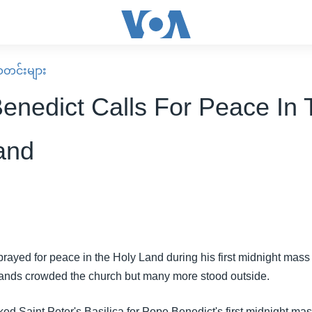
း သတင်းများ
enedict Calls For Peace In 
and
ayed for peace in the Holy Land during his first midnight mass 
ands crowded the church but many more stood outside.
d Saint Peter's Basilica for Pope Benedict's first midnight mass