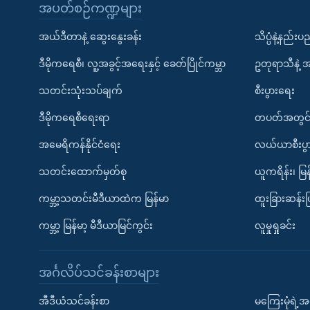
အပတ်စဉ်ကဏ္ဍများ
အယ်ဒီတာနဲ့ ဆွေးနွေးခန်း
သိပ္ပံနဲ့နည်း
ဒီမိုကရေစီ၊ လူ့အခွင့်အရေးနှင့် ခေတ်ပြိုင်ကမ္ဘာ
ဥတုရာသီနဲ့ 
သတင်းသုံးသပ်ချက်
စီးပွားရေး
ဒီမိုကရေစီရေးရာ
တပတ်အတွင်
အမေရိကန်နိုင်ငံရေး
လယ်ယာစီးပွ
သတင်းထောက်မှတ်စု
ယူကရိန်း၊ မြန
ကမ္ဘာ့သတင်းမီဒီယာထဲက မြန်မာ
ထူးခြားဆန်း
ကမ္ဘာ့ မြန်မာ့ မီဒီယာမြင်ကွင်း
လူမှုရှုခင်း
အင်္ဂလိပ်သင်ခန်းစာများ
အီဒီယံသင်ခန်းစာ
မကြေးမုံရဲ့အင