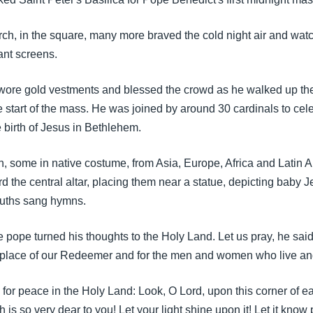
rch, in the square, many more braved the cold night air and wat
nt screens.
ore gold vestments and blessed the crowd as he walked up the 
e start of the mass. He was joined by around 30 cardinals to cel
 birth of Jesus in Bethlehem.
n, some in native costume, from Asia, Europe, Africa and Latin 
d the central altar, placing them near a statue, depicting baby J
ouths sang hymns.
he pope turned his thoughts to the Holy Land. Let us pray, he said
thplace of our Redeemer and for the men and women who live and
for peace in the Holy Land: Look, O Lord, upon this corner of ea
is so very dear to you! Let your light shine upon it! Let it know