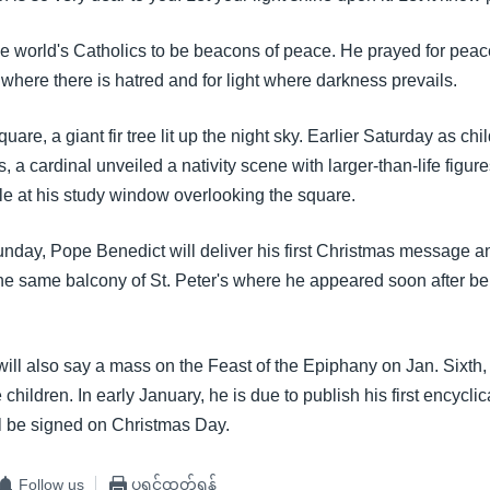
e world's Catholics to be beacons of peace. He prayed for peac
ve where there is hatred and for light where darkness prevails.
uare, a giant fir tree lit up the night sky. Earlier Saturday as ch
, a cardinal unveiled a nativity scene with larger-than-life figur
dle at his study window overlooking the square.
nday, Pope Benedict will deliver his first Christmas message a
the same balcony of St. Peter's where he appeared soon after bei
ill also say a mass on the Feast of the Epiphany on Jan. Sixth
e children. In early January, he is due to publish his first encycli
ll be signed on Christmas Day.
Follow us
ပရင့်ထုတ်ရန်