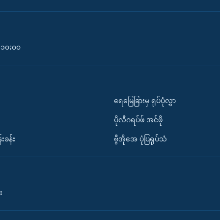
၀-၁၀း၀၀
ရေမြေခြားမှ ရုပ်ပုံလွှာ
ပိုလီဂရပ်ဖ်.အင်ဖို
်းခန်း
ဗွီအိုအေ ပုံပြရုပ်သံ
း