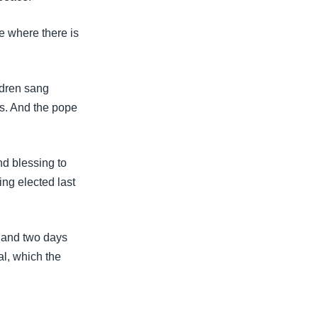
e where there is
ildren sang
es. And the pope
nd blessing to
ng elected last
, and two days
cal, which the