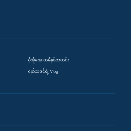
ဗွီအိုအေ တမိနစ်သတင်း
နော်သဇင်ရဲ့ Vlog