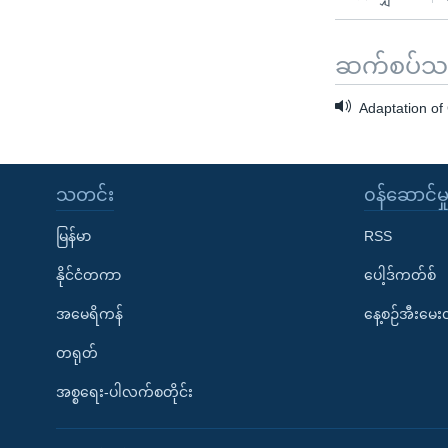
ဆက်စပ်သတင
Adaptation of 
သတင်း
၀န်ဆောင်မှ
မြန်မာ
RSS
နိုင်ငံတကာ
ပေါ့ဒ်ကတ်စ်
အမေရိကန်
နေ့စဉ်အီးမေ
တရုတ်
အစ္စရေး-ပါလက်စတိုင်း