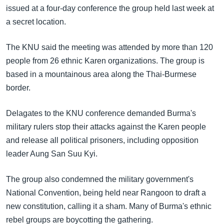
အ
issued at a four-day conference the group held last week at
သုတပဒေသာ အင်္ဂလိပ်စာ
ညွန်း
Learning English
a secret location.
စာမျက်နှာ
သို့
ဗွီအိုအေ လူမှုကွန်ယက်များ
The KNU said the meeting was attended by more than 120
ကျော်
people from 26 ethnic Karen organizations. The group is
ကြည့်
based in a mountainous area along the Thai-Burmese
ရန်
border.
ဘာသာစကားများ
ရှာဖွေ
ရန်
Delagates to the KNU conference demanded Burma's
နေရာ
military rulers stop their attacks against the Karen people
သို့
and release all political prisoners, including opposition
ကျော်
leader Aung San Suu Kyi.
ရန်
The group also condemned the military government's
National Convention, being held near Rangoon to draft a
new constitution, calling it a sham. Many of Burma's ethnic
rebel groups are boycotting the gathering.