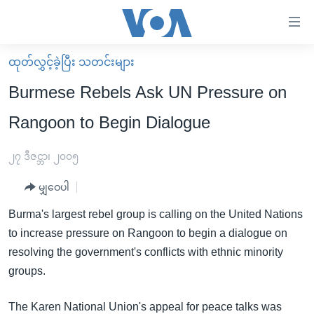
သုံး
ရ
လွယ်ကူ
ထုတ်လွှင့်ခဲ့ပြီး သတင်းများ
မူလစာမျက်နှာ
စေ
Burmese Rebels Ask UN Pressure on
မြန်မာ
သည့်
Rangoon to Begin Dialogue
ကမ္ဘာ့သတင်းများ
Link
ဗွီဒီယို
နိုင်ငံတကာ
၂၇ ဒီဇင္ဘာ၊ ၂၀၀၅
များ
သတင်းလွတ်လပ်ခွင့်
အမေရိကန်
ပင်မ
မျှဝေပါ
ရပ်ဝန်းတခု လမ်းတခု အလွန်
တရုတ်
အကြောင်းအရာ
Burma's largest rebel group is calling on the United Nations
သို့
အင်္ဂလိပ်စာလေ့လာမယ်
အစ္စရေး-ပါလက်စတိုင်း
to increase pressure on Rangoon to begin a dialogue on
ကျော်
အပတ်စဉ်ကဏ္ဍများ
အမေရိကန်သုံးအီဒီယံ
resolving the government's conflicts with ethnic minority
ကြည့်
groups.
ရေဒီယိုနှင့်ရုပ်သံ အချက်အလက်များ
မကြေးမုံရဲ့ အင်္ဂလိပ်စာ
ရေဒီယို
ရန်
ပင်မ
ရေဒီယို/တီဗွီအစီအစဉ်
ရုပ်ရှင်ထဲက အင်္ဂလိပ်စာ
တီဗွီ
The Karen National Union's appeal for peace talks was