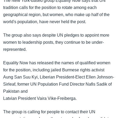
The New York-based group Equality Now says that UN
အ
သုတပဒေသာ အင်္ဂလိပ်စာ
tradition calls for the position to rotate among each
ညွန်း
Learning English
geographical region, but women, who make up half of the
စာမျက်နှာ
world's population, have never held the post.
သို့
ဗွီအိုအေ လူမှုကွန်ယက်များ
ကျော်
The group also says despite UN pledges to appoint more
ကြည့်
women to leadership posts, they continue to be under-
ရန်
ဘာသာစကားများ
represented.
ရှာဖွေ
ရန်
Equality Now has released the names of qualified women
နေရာ
for the position, including jailed Burmese rights activist
သို့
Aung San Suu Kyi, Liberian President-Elect Ellen Johnson-
ကျော်
Sirleaf, former UN Population Fund Director Nafis Sadik of
ရန်
Pakistan and
Latvian President Vaira Vike-Freiberga.
The group is calling for people to contact their UN