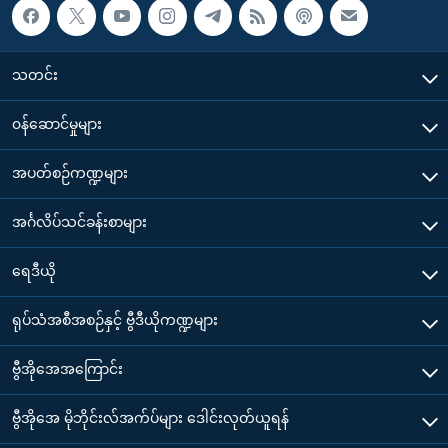
သတင်း
၀န်ဆောင်မှုများ
အပတ်စဉ်ကဏ္ဍများ
အင်္ဂလိပ်သင်ခန်းစာများ
ရေဒီယို
ရုပ်သံအစီအစဉ်နှင့် ဗွီဒီယိုကဏ္ဍများ
ဗွီအိုအေအကြောင်း
ဗွီအိုအေ မိုဘိုင်းလ်အက်ပ်များ ဒေါင်းလုတ်ယူရန်