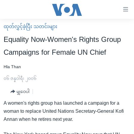
သုံး
ရ
လွယ်ကူ
ထုတ်လွှင့်ခဲ့ပြီး သတင်းများ
မူလစာမျက်နှာ
စေ
Equality Now-Women's Rights Group
မြန်မာ
သည့်
Campaigns for Female UN Chief
ကမ္ဘာ့သတင်းများ
Link
ဗွီဒီယို
နိုင်ငံတကာ
Hla Than
များ
သတင်းလွတ်လပ်ခွင့်
အမေရိကန်
၀၆ ဇန္နဝါရီ၊ ၂၀၀၆
ပင်မ
ရပ်ဝန်းတခု လမ်းတခု အလွန်
တရုတ်
အကြောင်းအရာ
မျှဝေပါ
သို့
အင်္ဂလိပ်စာလေ့လာမယ်
အစ္စရေး-ပါလက်စတိုင်း
A women's rights group has launched a campaign for a
ကျော်
အပတ်စဉ်ကဏ္ဍများ
အမေရိကန်သုံးအီဒီယံ
woman to replace United Nations Secretary-General Kofi
ကြည့်
ရေဒီယိုနှင့်ရုပ်သံ အချက်အလက်များ
မကြေးမုံရဲ့ အင်္ဂလိပ်စာ
ရေဒီယို
Annan when he retires next year.
ရန်
ပင်မ
ရေဒီယို/တီဗွီအစီအစဉ်
ရုပ်ရှင်ထဲက အင်္ဂလိပ်စာ
တီဗွီ