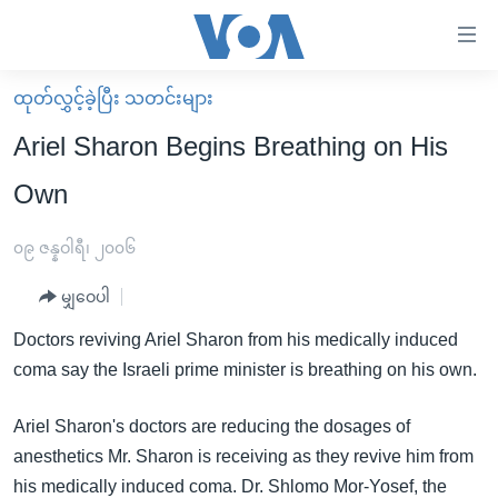
သုံး
ရ
လွယ်ကူ
ထုတ်လွှင့်ခဲ့ပြီး သတင်းများ
မူလစာမျက်နှာ
စေ
Ariel Sharon Begins Breathing on His
မြန်မာ
သည့်
Own
ကမ္ဘာ့သတင်းများ
Link
ဗွီဒီယို
နိုင်ငံတကာ
၀၉ ဇန္နဝါရီ၊ ၂၀၀၆
များ
သတင်းလွတ်လပ်ခွင့်
အမေရိကန်
ပင်မ
မျှဝေပါ
ရပ်ဝန်းတခု လမ်းတခု အလွန်
တရုတ်
အကြောင်းအရာ
Doctors reviving Ariel Sharon from his medically induced
သို့
အင်္ဂလိပ်စာလေ့လာမယ်
အစ္စရေး-ပါလက်စတိုင်း
coma say the Israeli prime minister is breathing on his own.
ကျော်
အပတ်စဉ်ကဏ္ဍများ
အမေရိကန်သုံးအီဒီယံ
ကြည့်
Ariel Sharon's doctors are reducing the dosages of
ရေဒီယိုနှင့်ရုပ်သံ အချက်အလက်များ
မကြေးမုံရဲ့ အင်္ဂလိပ်စာ
ရေဒီယို
ရန်
anesthetics Mr. Sharon is receiving as they revive him from
ပင်မ
ရေဒီယို/တီဗွီအစီအစဉ်
ရုပ်ရှင်ထဲက အင်္ဂလိပ်စာ
တီဗွီ
his medically induced coma. Dr. Shlomo Mor-Yosef, the