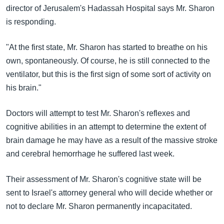
အ
director of Jerusalem's Hadassah Hospital says Mr. Sharon
သုတပဒေသာ အင်္ဂလိပ်စာ
ညွန်း
Learning English
is responding.
စာမျက်နှာ
သို့
ဗွီအိုအေ လူမှုကွန်ယက်များ
"At the first state, Mr. Sharon has started to breathe on his
ကျော်
own, spontaneously. Of course, he is still connected to the
ကြည့်
ventilator, but this is the first sign of some sort of activity on
ရန်
his brain."
ဘာသာစကားများ
ရှာဖွေ
ရန်
Doctors will attempt to test Mr. Sharon's reflexes and
နေရာ
cognitive abilities in an attempt to determine the extent of
သို့
brain damage he may have as a result of the massive stroke
ကျော်
and cerebral hemorrhage he suffered last week.
ရန်
Their assessment of Mr. Sharon's cognitive state will be
sent to Israel's attorney general who will decide whether or
not to declare Mr. Sharon permanently incapacitated.