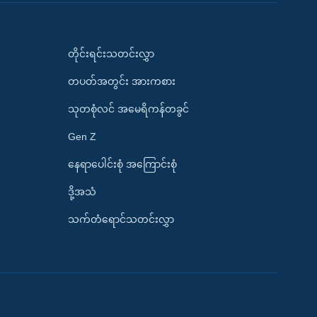
တိုင်းရင်းသတင်းလွှာ
တပတ်အတွင်း အားကစား
သုတစုံလင် အမေရိကန်တခွင်
Gen Z
နေရာပေါင်းစုံ အကြောင်းစုံ
ဒို့အသံ
သက်တံရောင်သတင်းလွှာ