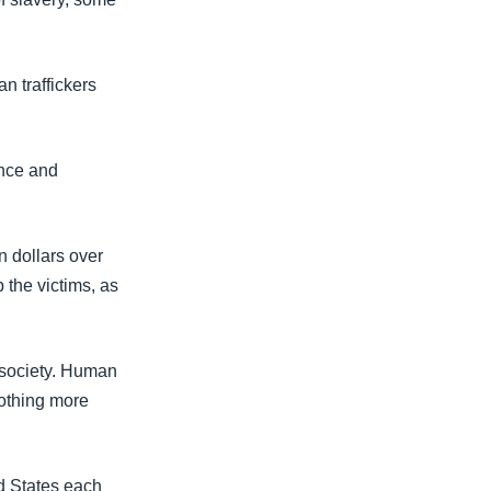
n traffickers
ence and
n dollars over
 the victims, as
f society. Human
nothing more
d States each