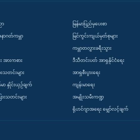
ပညာ
မြန်မာပြည်မှပေးစာ
အနာဂတ်ကမ္ဘာ
မြင်ကွင်းကျယ်မှတ်စုများ
ကမ္ဘာတလွှားခရီးသွား
း အားကစား
ဒီသီတင်းပတ် အာရှနိုင်ငံရေး
ားသတင်းများ
အာရှစီးပွားရေး
်မာ နှိုင်းယှဉ်ချက်
ကျန်းမာရေး
ပြားသတင်းများ
အမျိုးသမီးကဏ္ဍ
ရိုဟင်ဂျာအရေး မျှော်လင့်ချက်