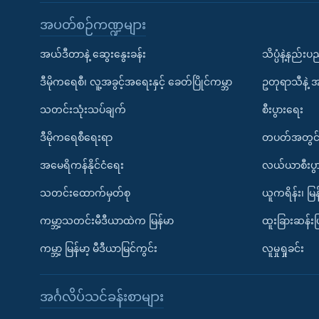
အပတ်စဉ်ကဏ္ဍများ
အယ်ဒီတာနဲ့ ဆွေးနွေးခန်း
သိပ္ပံနဲ့နည်း
ဒီမိုကရေစီ၊ လူ့အခွင့်အရေးနှင့် ခေတ်ပြိုင်ကမ္ဘာ
ဥတုရာသီနဲ့ 
သတင်းသုံးသပ်ချက်
စီးပွားရေး
ဒီမိုကရေစီရေးရာ
တပတ်အတွင်
အမေရိကန်နိုင်ငံရေး
လယ်ယာစီးပွ
သတင်းထောက်မှတ်စု
ယူကရိန်း၊ မြန
ကမ္ဘာ့သတင်းမီဒီယာထဲက မြန်မာ
ထူးခြားဆန်း
ကမ္ဘာ့ မြန်မာ့ မီဒီယာမြင်ကွင်း
လူမှုရှုခင်း
အင်္ဂလိပ်သင်ခန်းစာများ