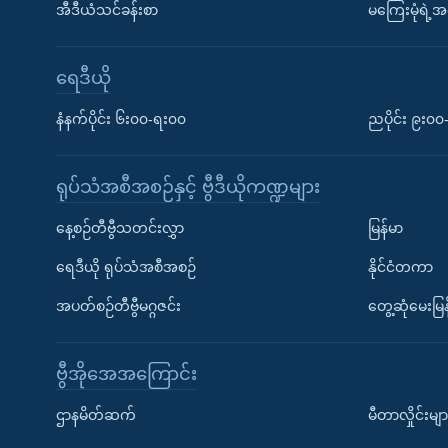
အီဒီယံသင်ခန်းစာ
မကြေးမုံရဲ့အင
ရေဒီယို
နံနက်ပိုင်း ၆း၀၀-ရး၀၀
ညပိုင်း ၉း၀
ရုပ်သံအစီအစဉ်နှင့် ဗွီဒီယိုကဏ္ဍများ
နေ့စဉ်တီဗွီသတင်းလွှာ
မြန်မာ
ရေဒီယို ရုပ်သံအစီအစဉ်
နိုင်ငံတကာ
အပတ်စဉ်တီဗွီမဂ္ဂဇင်း
တွေ့ဆုံမေးမြန
ဗွီအိုအေအကြောင်း
ဌာနမိတ်ဆက်
မီတာလှိုင်းမျာ