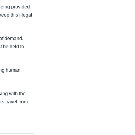
being provided
keep this illegal
 of demand.
t be held to
ling human
ing with the
s travel from