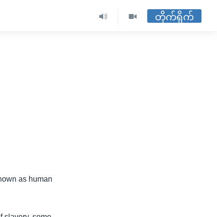
တိုက်ရိုက်
 known as human
f slavery, some