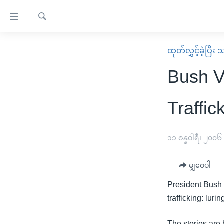
သုံး
ရ
ရှာဖွေ
လွယ်ကူ
မူလစာမျက်နှာ
ထုတ်လွှင့်ခဲ့ပြီ
ရ
စေ
မြန်မာ
လာ
Bush V
သည့်
ဒ်
ကမ္ဘာ့သတင်းများ
Link
ဗွီဒီယို
နိုင်ငံတကာ
Traffic
များ
သတင်းလွတ်လပ်ခွင့်
အမေရိကန်
ပင်မ
ရပ်ဝန်းတခု လမ်းတခု အလွန်
တရုတ်
၁၁ ဇန္နဝါရီ၊ ၂၀၀၆
အကြောင်းအရာ
အင်္ဂလိပ်စာလေ့လာမယ်
အစ္စရေး-ပါလက်စတိုင်း
သို့
မျှဝေပါ
အပတ်စဉ်ကဏ္ဍများ
အမေရိကန်သုံးအီဒီယံ
ကျော်
President Bush 
ကြည့်
ရေဒီယိုနှင့်ရုပ်သံ အချက်အလက်များ
မကြေးမုံရဲ့ အင်္ဂလိပ်စာ
ရေဒီယို
trafficking: luri
ရန်
ရေဒီယို/တီဗွီအစီအစဉ်
ရုပ်ရှင်ထဲက အင်္ဂလိပ်စာ
တီဗွီ
ပင်မ
The stories are