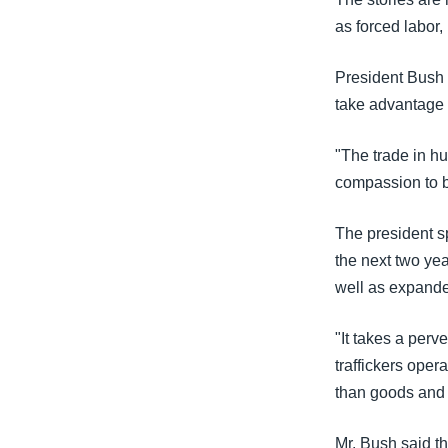
သုတပဒေသာ အင်္ဂလိပ်စာ
အ
as forced labor,
ညွန်း
စာမျက်နှာ
President Bush 
သို့
take advantage 
ကျော်
ကြည့်
"The trade in h
ရန်
compassion to br
ရှာဖွေ
ရန်
The president sp
နေရာ
the next two yea
သို့
well as expanded
ကျော်
ရန်
"It takes a perv
traffickers oper
than goods and 
Mr. Bush said t