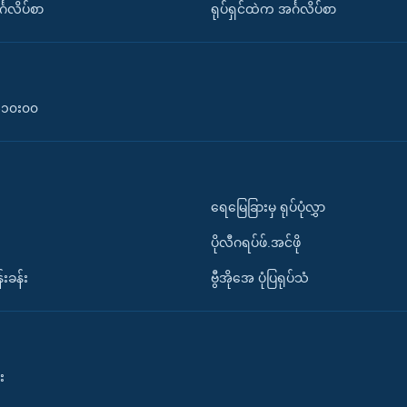
်္ဂလိပ်စာ
ရုပ်ရှင်ထဲက အင်္ဂလိပ်စာ
၀-၁၀း၀၀
ရေမြေခြားမှ ရုပ်ပုံလွှာ
ပိုလီဂရပ်ဖ်.အင်ဖို
်းခန်း
ဗွီအိုအေ ပုံပြရုပ်သံ
း