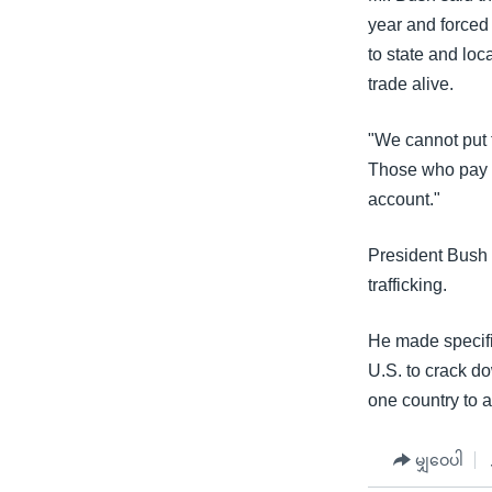
year and forced
to state and loc
trade alive.
"We cannot put 
Those who pay f
account."
President Bush 
trafficking.
He made specifi
U.S. to crack d
one country to a
မျှဝေပါ