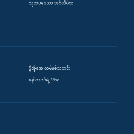
သုတပဒေသာ အင်္ဂလိပ်စာ
ဗွီအိုအေ တမိနစ်သတင်း
နော်သဇင်ရဲ့ Vlog