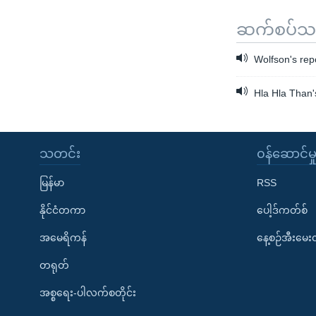
ဆက်စပ်သတင
Wolfson's rep
Hla Hla Than'
သတင်း
၀န်ဆောင်မှ
မြန်မာ
RSS
နိုင်ငံတကာ
ပေါ့ဒ်ကတ်စ်
အမေရိကန်
နေ့စဉ်အီးမေ
တရုတ်
အစ္စရေး-ပါလက်စတိုင်း