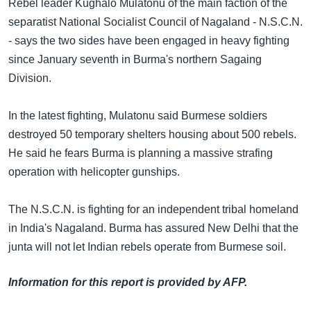
Rebel leader Kughalo Mulatonu of the main faction of the
အ
သုတပဒေသာ အင်္ဂလိပ်စာ
separatist National Socialist Council of Nagaland - N.S.C.N.
ညွန်း
Learning English
- says the two sides have been engaged in heavy fighting
စာမျက်နှာ
since January seventh in Burma's northern Sagaing
သို့
ဗွီအိုအေ လူမှုကွန်ယက်များ
Division.
ကျော်
ကြည့်
In the latest fighting, Mulatonu said Burmese soldiers
ရန်
ဘာသာစကားများ
destroyed 50 temporary shelters housing about 500 rebels.
ရှာဖွေ
He said he fears Burma is planning a massive strafing
ရန်
operation with helicopter gunships.
နေရာ
သို့
The N.S.C.N. is fighting for an independent tribal homeland
ကျော်
in India's Nagaland. Burma has assured New Delhi that the
ရန်
junta will not let Indian rebels operate from Burmese soil.
Information for this report is provided by AFP.