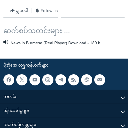
မျှဝေပါ
Follow us
ဆက်စပ်သတင်းများ ...
News in Burmese (Real Player) Download - 189 k
ဗွီအိုအေ လူမှုကွန်ယက်များ
သတင်း
၀န်ဆောင်မှုများ
အပတ်စဉ်ကဏ္ဍများ