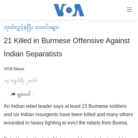
သုံး
ရ
လွယ်ကူ
ထုတ်လွှင့်ခဲ့ပြီး သတင်းများ
မူလစာမျက်နှာ
စေ
21 Killed in Burmese Offensive Against
မြန်မာ
သည့်
Indian Separatists
ကမ္ဘာ့သတင်းများ
Link
ဗွီဒီယို
နိုင်ငံတကာ
VOA News
များ
သတင်းလွတ်လပ်ခွင့်
အမေရိကန်
၁၄ ဇန္နဝါရီ၊ ၂၀၀၆
ပင်မ
ရပ်ဝန်းတခု လမ်းတခု အလွန်
တရုတ်
အကြောင်းအရာ
မျှဝေပါ
သို့
အင်္ဂလိပ်စာလေ့လာမယ်
အစ္စရေး-ပါလက်စတိုင်း
An Indian rebel leader says at least 15 Burmese soldiers
ကျော်
အပတ်စဉ်ကဏ္ဍများ
အမေရိကန်သုံးအီဒီယံ
and six Indian insurgents have been killed and many others
ကြည့်
ရေဒီယိုနှင့်ရုပ်သံ အချက်အလက်များ
မကြေးမုံရဲ့ အင်္ဂလိပ်စာ
ရေဒီယို
wounded in heavy fighting to evict the rebels from Burma.
ရန်
ပင်မ
ရေဒီယို/တီဗွီအစီအစဉ်
ရုပ်ရှင်ထဲက အင်္ဂလိပ်စာ
တီဗွီ