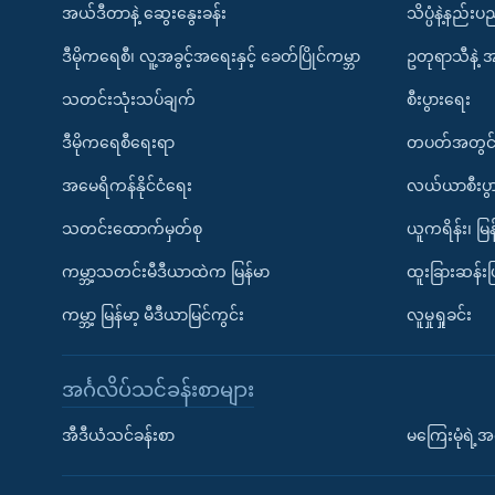
အယ်ဒီတာနဲ့ ဆွေးနွေးခန်း
သိပ္ပံနဲ့နည်း
ဒီမိုကရေစီ၊ လူ့အခွင့်အရေးနှင့် ခေတ်ပြိုင်ကမ္ဘာ
ဥတုရာသီနဲ့ 
သတင်းသုံးသပ်ချက်
စီးပွားရေး
ဒီမိုကရေစီရေးရာ
တပတ်အတွင်
အမေရိကန်နိုင်ငံရေး
လယ်ယာစီးပွ
သတင်းထောက်မှတ်စု
ယူကရိန်း၊ မြန
ကမ္ဘာ့သတင်းမီဒီယာထဲက မြန်မာ
ထူးခြားဆန်း
ကမ္ဘာ့ မြန်မာ့ မီဒီယာမြင်ကွင်း
လူမှုရှုခင်း
အင်္ဂလိပ်သင်ခန်းစာများ
အီဒီယံသင်ခန်းစာ
မကြေးမုံရဲ့အင