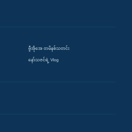
ဗွီအိုအေ တမိနစ်သတင်း
နော်သဇင်ရဲ့ Vlog