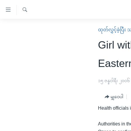
သုံး
ရ
ရှာဖွေ
လွယ်ကူ
မူလစာမျက်နှာ
ထုတ်လွှင့်ခဲ့ပြီ
ရ
စေ
မြန်မာ
လာ
Girl wi
သည့်
ဒ်
ကမ္ဘာ့သတင်းများ
Link
ဗွီဒီယို
နိုင်ငံတကာ
Easter
များ
သတင်းလွတ်လပ်ခွင့်
အမေရိကန်
ပင်မ
ရပ်ဝန်းတခု လမ်းတခု အလွန်
တရုတ်
၁၅ ဇန္နဝါရီ၊ ၂၀၀၆
အကြောင်းအရာ
အင်္ဂလိပ်စာလေ့လာမယ်
အစ္စရေး-ပါလက်စတိုင်း
သို့
မျှဝေပါ
အပတ်စဉ်ကဏ္ဍများ
အမေရိကန်သုံးအီဒီယံ
ကျော်
Health officials
ကြည့်
ရေဒီယိုနှင့်ရုပ်သံ အချက်အလက်များ
မကြေးမုံရဲ့ အင်္ဂလိပ်စာ
ရေဒီယို
ရန်
ရေဒီယို/တီဗွီအစီအစဉ်
ရုပ်ရှင်ထဲက အင်္ဂလိပ်စာ
တီဗွီ
Authorities in t
ပင်မ