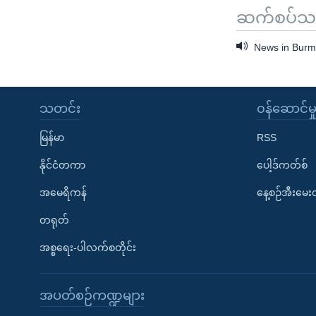
ဆက်စပ်သတင
News in Burme
သတင်း
၀န်ဆောင်မှ
မြန်မာ
RSS
နိုင်ငံတကာ
ပေါ့ဒ်ကတ်စ်
အမေရိကန်
နေ့စဉ်အီးမေ
တရုတ်
အစ္စရေး-ပါလက်စတိုင်း
အပတ်စဉ်ကဏ္ဍများ