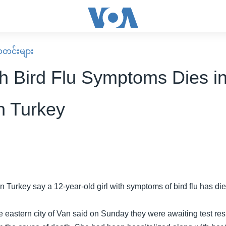
း သတင်းများ
th Bird Flu Symptoms Dies i
n Turkey
 in Turkey say a 12-year-old girl with symptoms of bird flu has die
he eastern city of Van said on Sunday
they were awaiting test re