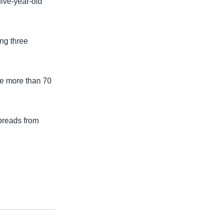
five-year-old
ing three
ere more than 70
spreads from