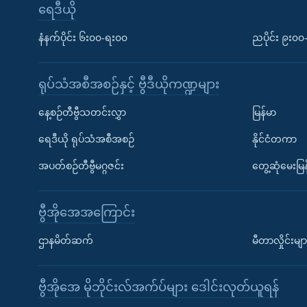
ရေဒီယို
နံနက်ပိုင်း ၆း၀၀-ရး၀၀
ညပိုင်း ၉း၀
ရုပ်သံအစီအစဉ်နှင့် ဗွီဒီယိုကဏ္ဍများ
နေ့စဉ်တီဗွီသတင်းလွှာ
မြန်မာ
ရေဒီယို ရုပ်သံအစီအစဉ်
နိုင်ငံတကာ
အပတ်စဉ်တီဗွီမဂ္ဂဇင်း
တွေ့ဆုံမေးမြန
ဗွီအိုအေအကြောင်း
ဌာနမိတ်ဆက်
မီတာလှိုင်းမျာ
ဗွီအိုအေ မိုဘိုင်းလ်အက်ပ်များ ဒေါင်းလုတ်ယူရန်
Learning English