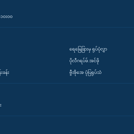
၀-၁၀း၀၀
ရေမြေခြားမှ ရုပ်ပုံလွှာ
ပိုလီဂရပ်ဖ်.အင်ဖို
်းခန်း
ဗွီအိုအေ ပုံပြရုပ်သံ
း