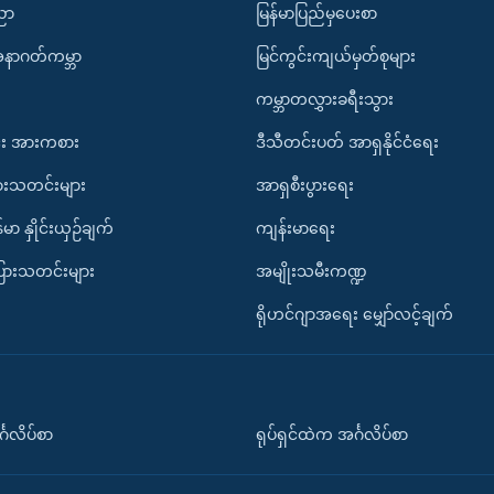
ပညာ
မြန်မာပြည်မှပေးစာ
အနာဂတ်ကမ္ဘာ
မြင်ကွင်းကျယ်မှတ်စုများ
ကမ္ဘာတလွှားခရီးသွား
း အားကစား
ဒီသီတင်းပတ် အာရှနိုင်ငံရေး
ားသတင်းများ
အာရှစီးပွားရေး
်မာ နှိုင်းယှဉ်ချက်
ကျန်းမာရေး
ပြားသတင်းများ
အမျိုးသမီးကဏ္ဍ
ရိုဟင်ဂျာအရေး မျှော်လင့်ချက်
်္ဂလိပ်စာ
ရုပ်ရှင်ထဲက အင်္ဂလိပ်စာ