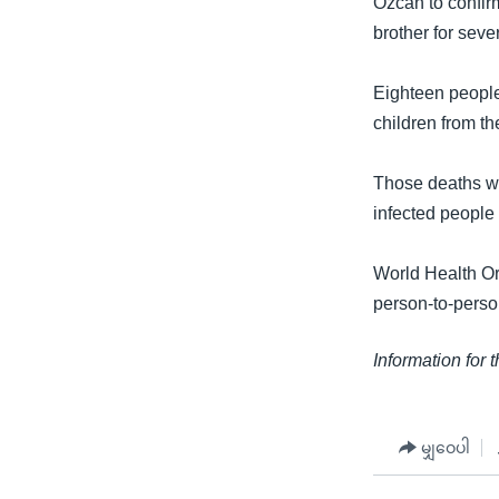
Ozcan to confir
သုတပဒေသာ အင်္ဂလိပ်စာ
အ
brother for seve
ညွန်း
စာမျက်နှာ
Eighteen people 
သို့
children from t
ကျော်
ကြည့်
Those deaths wer
ရန်
infected people
ရှာဖွေ
ရန်
World Health Org
နေရာ
person-to-perso
သို့
ကျော်
Information for 
ရန်
မျှဝေပါ