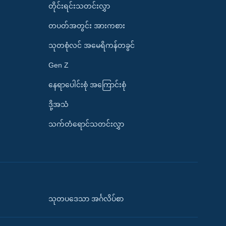
တိုင်းရင်းသတင်းလွှာ
တပတ်အတွင်း အားကစား
သုတစုံလင် အမေရိကန်တခွင်
Gen Z
နေရာပေါင်းစုံ အကြောင်းစုံ
ဒို့အသံ
သက်တံရောင်သတင်းလွှာ
သုတပဒေသာ အင်္ဂလိပ်စာ