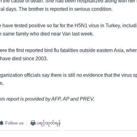
m the cause of death. She had been hospitalized along with her 
ral days. The brother is reported in serious condition.
have tested positive so far for the H5N1 virus in Turkey, includ
he same family who died near Van last week.
e the first reported bird flu fatalities outside eastern Asia, wh
 have died since 2003.
anization officials say there is still no evidence that the virus 
n.
this report is provided by AFP, AP and PREV.
Follow us
ပရင့်ထုတ်ရန်