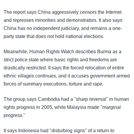
အ
သုတပဒေသာ အင်္ဂလိပ်စာ
ညွန်း
Learning English
The report says China aggressively censors the Internet
စာမျက်နှာ
and represses minorities and demonstrators. It also says
သို့
ဗွီအိုအေ လူမှုကွန်ယက်များ
China has no independent judiciary, and remains a one-
ကျော်
party state that does not hold national elections.
ကြည့်
ရန်
Meanwhile, Human Rights Watch describes Burma as a
ဘာသာစကားများ
ရှာဖွေ
strict police state where basic rights and freedoms are
ရန်
drastically restricted. It says the forced relocation of entire
နေရာ
ethnic villages continues, and it accuses government armed
သို့
forces of summary executions, torture and rape.
ကျော်
ရန်
The group says Cambodia had a "sharp reversal" in human
rights progress in 2005, while Malaysia made "marginal
progress."
It says Indonesia had "disturbing signs" of a return to