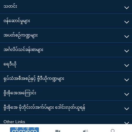
သတင်း
၀န်ဆောင်မှုများ
အပတ်စဉ်ကဏ္ဍများ
အင်္ဂလိပ်သင်ခန်းစာများ
ရေဒီယို
ရုပ်သံအစီအစဉ်နှင့် ဗွီဒီယိုကဏ္ဍများ
ဗွီအိုအေအကြောင်း
ဗွီအိုအေ မိုဘိုင်းလ်အက်ပ်များ ဒေါင်းလုတ်ယူရန်
Other Links
တိုက်ရိုက်