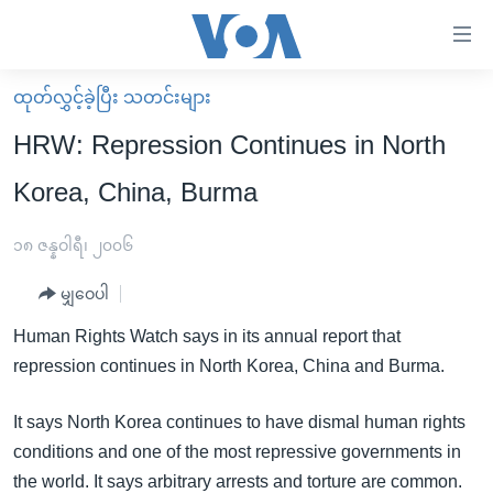
သုံး
ရ
လွယ်ကူ
ထုတ်လွှင့်ခဲ့ပြီး သတင်းများ
မူလစာမျက်နှာ
စေ
HRW: Repression Continues in North
မြန်မာ
သည့်
Korea, China, Burma
ကမ္ဘာ့သတင်းများ
Link
ဗွီဒီယို
နိုင်ငံတကာ
၁၈ ဇန္နဝါရီ၊ ၂၀၀၆
များ
သတင်းလွတ်လပ်ခွင့်
အမေရိကန်
ပင်မ
မျှဝေပါ
ရပ်ဝန်းတခု လမ်းတခု အလွန်
တရုတ်
အကြောင်းအရာ
Human Rights Watch says in its annual report that
သို့
အင်္ဂလိပ်စာလေ့လာမယ်
အစ္စရေး-ပါလက်စတိုင်း
repression continues in North Korea, China and Burma.
ကျော်
အပတ်စဉ်ကဏ္ဍများ
အမေရိကန်သုံးအီဒီယံ
ကြည့်
It says North Korea continues to have dismal human rights
ရေဒီယိုနှင့်ရုပ်သံ အချက်အလက်များ
မကြေးမုံရဲ့ အင်္ဂလိပ်စာ
ရေဒီယို
ရန်
conditions and one of the most repressive governments in
ပင်မ
ရေဒီယို/တီဗွီအစီအစဉ်
ရုပ်ရှင်ထဲက အင်္ဂလိပ်စာ
တီဗွီ
the world. It says arbitrary arrests and torture are common.