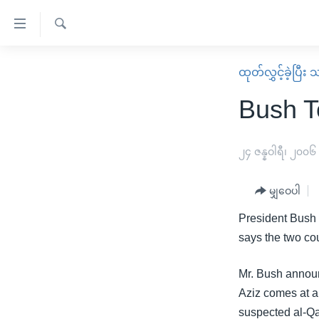
သုံး
ရ
ရှာဖွေ
လွယ်ကူ
မူလစာမျက်နှာ
ထုတ်လွှင့်ခဲ့ပြီ
ရ
စေ
မြန်မာ
လာ
Bush To
သည့်
ဒ်
ကမ္ဘာ့သတင်းများ
Link
ဗွီဒီယို
နိုင်ငံတကာ
၂၄ ဇန္နဝါရီ၊ ၂၀၀၆
များ
သတင်းလွတ်လပ်ခွင့်
အမေရိကန်
ပင်မ
မျှဝေပါ
ရပ်ဝန်းတခု လမ်းတခု အလွန်
တရုတ်
အကြောင်းအရာ
အင်္ဂလိပ်စာလေ့လာမယ်
President Bush 
အစ္စရေး-ပါလက်စတိုင်း
သို့
says the two cou
အပတ်စဉ်ကဏ္ဍများ
အမေရိကန်သုံးအီဒီယံ
ကျော်
ကြည့်
ရေဒီယိုနှင့်ရုပ်သံ အချက်အလက်များ
မကြေးမုံရဲ့ အင်္ဂလိပ်စာ
ရေဒီယို
Mr. Bush announc
ရန်
Aziz comes at a 
ရေဒီယို/တီဗွီအစီအစဉ်
ရုပ်ရှင်ထဲက အင်္ဂလိပ်စာ
တီဗွီ
ပင်မ
suspected al-Qai