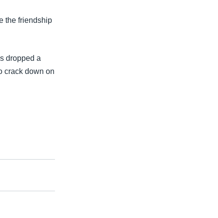
e the friendship
as dropped a
to crack down on