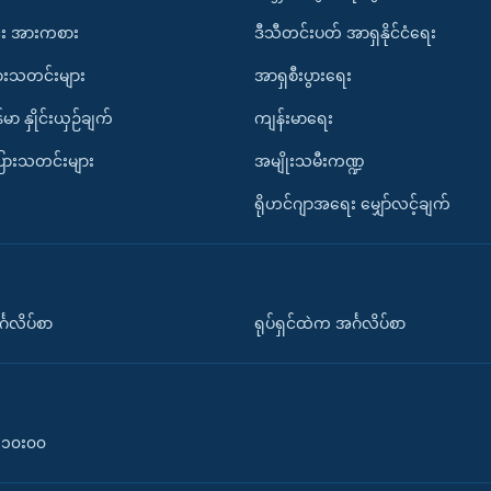
း အားကစား
ဒီသီတင်းပတ် အာရှနိုင်ငံရေး
ားသတင်းများ
အာရှစီးပွားရေး
်မာ နှိုင်းယှဉ်ချက်
ကျန်းမာရေး
ပြားသတင်းများ
အမျိုးသမီးကဏ္ဍ
ရိုဟင်ဂျာအရေး မျှော်လင့်ချက်
်္ဂလိပ်စာ
ရုပ်ရှင်ထဲက အင်္ဂလိပ်စာ
၀-၁၀း၀၀