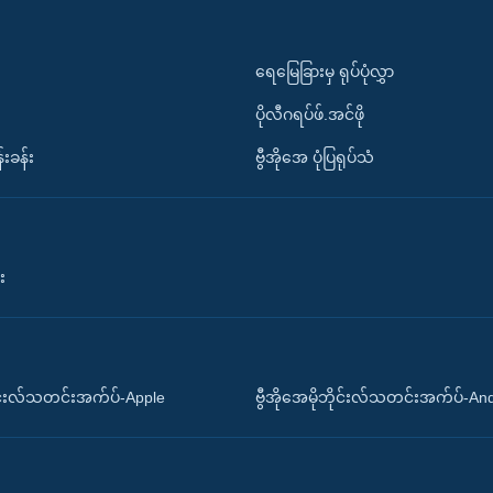
ရေမြေခြားမှ ရုပ်ပုံလွှာ
ပိုလီဂရပ်ဖ်.အင်ဖို
်းခန်း
ဗွီအိုအေ ပုံပြရုပ်သံ
း
ိုင်းလ်သတင်းအက်ပ်-Apple
ဗွီအိုအေမိုဘိုင်းလ်သတင်းအက်ပ်-An