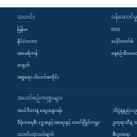
သတင်း
၀န်ဆောင်မှ
မြန်မာ
RSS
နိုင်ငံတကာ
ပေါ့ဒ်ကတ်စ်
အမေရိကန်
နေ့စဉ်အီးမေ
တရုတ်
အစ္စရေး-ပါလက်စတိုင်း
အပတ်စဉ်ကဏ္ဍများ
အယ်ဒီတာနဲ့ ဆွေးနွေးခန်း
သိပ္ပံနဲ့နည်း
ဒီမိုကရေစီ၊ လူ့အခွင့်အရေးနှင့် ခေတ်ပြိုင်ကမ္ဘာ
ဥတုရာသီနဲ့ 
သတင်းသုံးသပ်ချက်
စီးပွားရေး