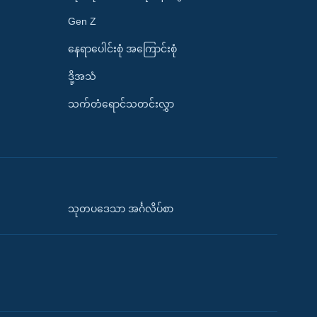
Gen Z
နေရာပေါင်းစုံ အကြောင်းစုံ
ဒို့အသံ
သက်တံရောင်သတင်းလွှာ
သုတပဒေသာ အင်္ဂလိပ်စာ