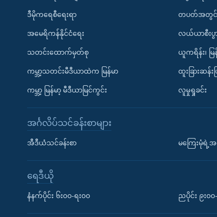
ဒီမိုကရေစီရေးရာ
တပတ်အတွင်
အမေရိကန်နိုင်ငံရေး
လယ်ယာစီးပွ
သတင်းထောက်မှတ်စု
ယူကရိန်း၊ မြန
ကမ္ဘာ့သတင်းမီဒီယာထဲက မြန်မာ
ထူးခြားဆန်း
ကမ္ဘာ့ မြန်မာ့ မီဒီယာမြင်ကွင်း
လူမှုရှုခင်း
အင်္ဂလိပ်သင်ခန်းစာများ
အီဒီယံသင်ခန်းစာ
မကြေးမုံရဲ့အင
ရေဒီယို
နံနက်ပိုင်း ၆း၀၀-ရး၀၀
ညပိုင်း ၉း၀