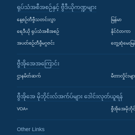
ရုပ်သံအစီအစဉ်နှင့် ဗွီဒီယိုကဏ္ဍများ
နေ့စဉ်တီဗွီသတင်းလွှာ
မြန်မာ
ရေဒီယို ရုပ်သံအစီအစဉ်
နိုင်ငံတကာ
အပတ်စဉ်တီဗွီမဂ္ဂဇင်း
တွေ့ဆုံမေးမြန
ဗွီအိုအေအကြောင်း
ဌာနမိတ်ဆက်
မီတာလှိုင်းမျာ
ဗွီအိုအေ မိုဘိုင်းလ်အက်ပ်များ ဒေါင်းလုတ်ယူရန်
Learning English
VOA+
ဗွီအိုအေမိုဘ
ဗွီအိုအေ လူမှုကွန်ယက်များ
Other Links