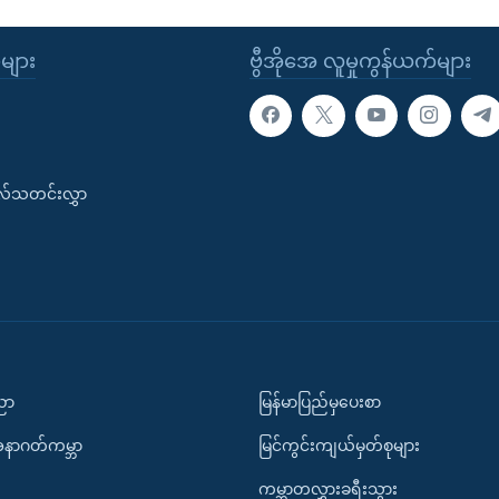
ုများ
ဗွီအိုအေ လူမှုကွန်ယက်များ
းလ်သတင်းလွှာ
ပညာ
မြန်မာပြည်မှပေးစာ
အနာဂတ်ကမ္ဘာ
မြင်ကွင်းကျယ်မှတ်စုများ
ကမ္ဘာတလွှားခရီးသွား