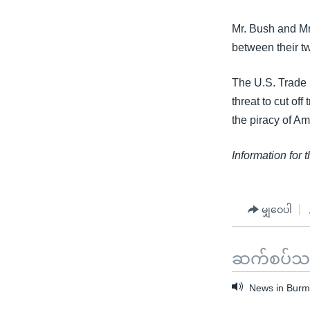
သုတပဒေသာ အင်္ဂလိပ်စာ
အ
ညွန်း
Mr. Bush and Mr.
စာမျက်နှာ
between their t
သို့
ကျော်
The U.S. Trade 
ကြည့်
threat to cut of
ရန်
the piracy of A
ရှာဖွေ
ရန်
Information for 
နေရာ
သို့
ကျော်
မျှဝေပါ
ရန်
ဆက်စပ်သတင
News in Burm