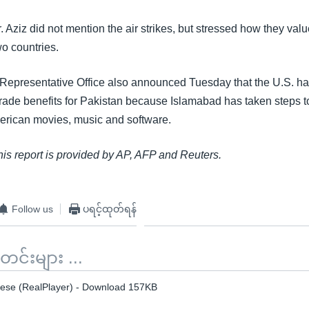
 Aziz did not mention the air strikes, but stressed how they valu
wo countries.
Representative Office also announced Tuesday that the U.S. h
f trade benefits for Pakistan because Islamabad has taken steps 
merican movies, music and software.
this report is provided by AP, AFP and Reuters.
Follow us
ပရင့်ထုတ်ရန်
်းများ ...
ese (RealPlayer) - Download 157KB