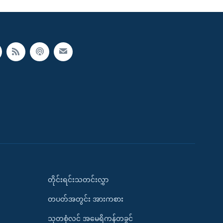
တိုင်းရင်းသတင်းလွှာ
တပတ်အတွင်း အားကစား
သုတစုံလင် အမေရိကန်တခွင်