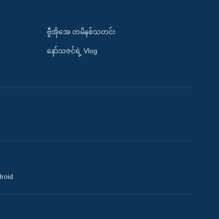
ဗွီအိုအေ တမိနစ်သတင်း
နော်သဇင်ရဲ့ Vlog
droid