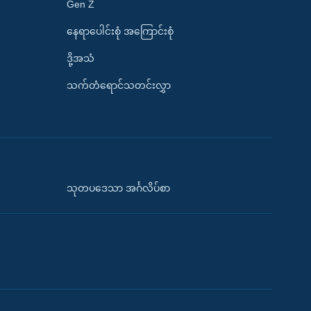
Gen Z
နေရာပေါင်းစုံ အကြောင်းစုံ
ဒို့အသံ
သက်တံရောင်သတင်းလွှာ
သုတပဒေသာ အင်္ဂလိပ်စာ