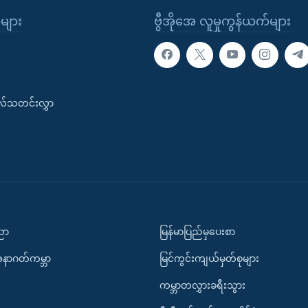
ုများ
ဗွီအိုအေ လူမှုကွန်ယက်များ
းလ်သတင်းလွှာ
ပညာ
မြန်မာပြည်မှပေးစာ
အနာဂတ်ကမ္ဘာ
မြင်ကွင်းကျယ်မှတ်စုများ
ကမ္ဘာတလွှားခရီးသွား