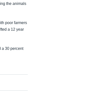
ring the animals
th poor farmers
ifted a 12 year
d a 30 percent