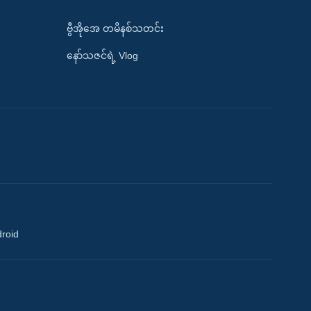
ဗွီအိုအေ တမိနစ်သတင်း
နော်သဇင်ရဲ့ Vlog
droid