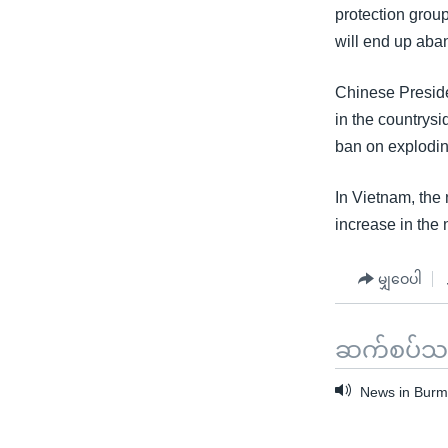
သုတပဒေသာ အင်္ဂလိပ်စာ
အ
protection group
ညွန်း
will end up ab
စာမျက်နှာ
သို့
Chinese Preside
ကျော်
in the countrysid
ကြည့်
ban on explodin
ရန်
ရှာဖွေ
In Vietnam, the 
ရန်
increase in the 
နေရာ
သို့
မျှဝေပါ
ကျော်
ရန်
ဆက်စပ်သတင
News in Burme