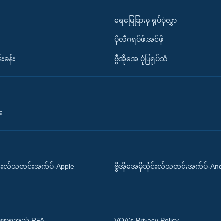
ရေမြေခြားမှ ရုပ်ပုံလွှာ
ပိုလီဂရပ်ဖ်.အင်ဖို
်းခန်း
ဗွီအိုအေ ပုံပြရုပ်သံ
း
ိုင်းလ်သတင်းအက်ပ်-Apple
ဗွီအိုအေမိုဘိုင်းလ်သတင်းအက်ပ်-An
 အာရှအသံ RFA
VOA's Privacy Policy