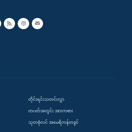
တိုင်းရင်းသတင်းလွှာ
တပတ်အတွင်း အားကစား
သုတစုံလင် အမေရိကန်တခွင်