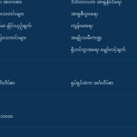
း အားကစား
ဒီသီတင်းပတ် အာရှနိုင်ငံရေး
ားသတင်းများ
အာရှစီးပွားရေး
်မာ နှိုင်းယှဉ်ချက်
ကျန်းမာရေး
ပြားသတင်းများ
အမျိုးသမီးကဏ္ဍ
ရိုဟင်ဂျာအရေး မျှော်လင့်ချက်
်္ဂလိပ်စာ
ရုပ်ရှင်ထဲက အင်္ဂလိပ်စာ
၀-၁၀း၀၀