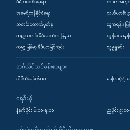
ဒီမိုကရေစီရေးရာ
တပတ်အတွင်
အမေရိကန်နိုင်ငံရေး
လယ်ယာစီးပွ
သတင်းထောက်မှတ်စု
ယူကရိန်း၊ မြန
ကမ္ဘာ့သတင်းမီဒီယာထဲက မြန်မာ
ထူးခြားဆန်း
ကမ္ဘာ့ မြန်မာ့ မီဒီယာမြင်ကွင်း
လူမှုရှုခင်း
အင်္ဂလိပ်သင်ခန်းစာများ
အီဒီယံသင်ခန်းစာ
မကြေးမုံရဲ့အင
ရေဒီယို
နံနက်ပိုင်း ၆း၀၀-ရး၀၀
ညပိုင်း ၉း၀
ရုပ်သံအစီအစဉ်နှင့် ဗွီဒီယိုကဏ္ဍများ