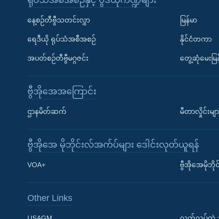
နေ့စဉ်တီဗွီသတင်းလွှာ
မြန်မာ
ရေဒီယို ရုပ်သံအစီအစဉ်
နိုင်ငံတကာ
အပတ်စဉ်တီဗွီမဂ္ဂဇင်း
တွေ့ဆုံမေးမြန
ဗွီအိုအေအကြောင်း
ဌာနမိတ်ဆက်
မီတာလှိုင်းမျာ
ဗွီအိုအေ မိုဘိုင်းလ်အက်ပ်များ ဒေါင်းလုတ်ယူရန်
Learning English
VOA+
ဗွီအိုအေမိုဘ
ဗွီအိုအေ လူမှုကွန်ယက်များ
Other Links
USAGM
လွတ်လပ်တဲ့