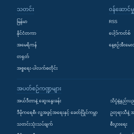
သတင်း
၀န်ဆောင်မှ
မြန်မာ
RSS
နိုင်ငံတကာ
ပေါ့ဒ်ကတ်စ်
အမေရိကန်
နေ့စဉ်အီးမေ
တရုတ်
အစ္စရေး-ပါလက်စတိုင်း
အပတ်စဉ်ကဏ္ဍများ
အယ်ဒီတာနဲ့ ဆွေးနွေးခန်း
သိပ္ပံနဲ့နည်း
ဒီမိုကရေစီ၊ လူ့အခွင့်အရေးနှင့် ခေတ်ပြိုင်ကမ္ဘာ
ဥတုရာသီနဲ့ 
သတင်းသုံးသပ်ချက်
စီးပွားရေး