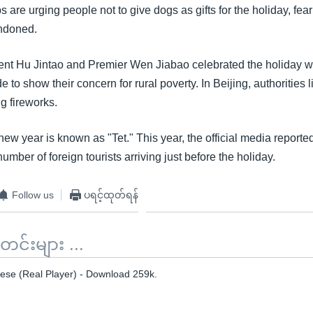
s are urging people not to give dogs as gifts for the holiday, fea
andoned.
nt Hu Jintao and Premier Wen Jiabao celebrated the holiday wi
e to show their concern for rural poverty. In Beijing, authorities l
g fireworks.
new year is known as "Tet." This year, the official media reporte
number of foreign tourists arriving just before the holiday.
Follow us
ပရင့်ထုတ်ရန်
်းများ ...
se (Real Player) - Download 259k.