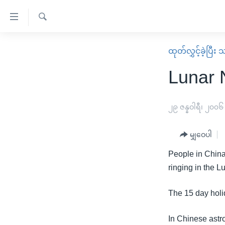
သုံး
ရ
ရှာဖွေ
လွယ်ကူ
မူလစာမျက်နှာ
ထုတ်လွှင့်ခဲ့ပြီ
ရ
စေ
မြန်မာ
လာ
Lunar 
သည့်
ဒ်
ကမ္ဘာ့သတင်းများ
Link
ဗွီဒီယို
နိုင်ငံတကာ
၂၉ ဇန္နဝါရီ၊ ၂၀၀၆
များ
သတင်းလွတ်လပ်ခွင့်
အမေရိကန်
ပင်မ
မျှဝေပါ
ရပ်ဝန်းတခု လမ်းတခု အလွန်
တရုတ်
အကြောင်းအရာ
အင်္ဂလိပ်စာလေ့လာမယ်
People in China
အစ္စရေး-ပါလက်စတိုင်း
သို့
ringing in the L
အပတ်စဉ်ကဏ္ဍများ
အမေရိကန်သုံးအီဒီယံ
ကျော်
ကြည့်
ရေဒီယိုနှင့်ရုပ်သံ အချက်အလက်များ
မကြေးမုံရဲ့ အင်္ဂလိပ်စာ
ရေဒီယို
The 15 day holid
ရန်
ရေဒီယို/တီဗွီအစီအစဉ်
ရုပ်ရှင်ထဲက အင်္ဂလိပ်စာ
တီဗွီ
ပင်မ
In Chinese astro