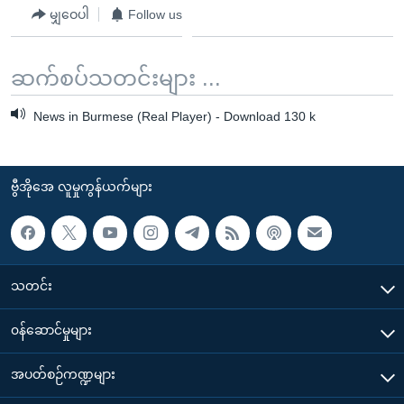
မျှဝေပါ
Follow us
ဆက်စပ်သတင်းများ ...
News in Burmese (Real Player) - Download 130 k
ဗွီအိုအေ လူမှုကွန်ယက်များ
သတင်း
၀န်ဆောင်မှုများ
အပတ်စဉ်ကဏ္ဍများ