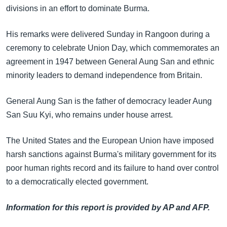
အ
divisions in an effort to dominate Burma.
သုတပဒေသာ အင်္ဂလိပ်စာ
ညွန်း
Learning English
စာမျက်နှာ
His remarks were delivered Sunday in Rangoon during a
သို့
ဗွီအိုအေ လူမှုကွန်ယက်များ
ceremony to celebrate Union Day, which commemorates an
ကျော်
agreement in 1947 between General Aung San and ethnic
ကြည့်
minority leaders to demand independence from Britain.
ရန်
ဘာသာစကားများ
ရှာဖွေ
General Aung San is the father of democracy leader Aung
ရန်
San Suu Kyi, who remains under house arrest.
နေရာ
သို့
The United States and the European Union have imposed
ကျော်
harsh sanctions against Burma's military government for its
ရန်
poor human rights record and its failure to hand over control
to a democratically elected government.
Information for this report is provided by AP and AFP.