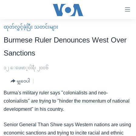
သုံး
ရ
လွယ်ကူ
ထုတ်လွှင့်ခဲ့ပြီး သတင်းများ
မူလစာမျက်နှာ
စေ
Burmese Ruler Denounces West Over
မြန်မာ
သည့်
Sanctions
ကမ္ဘာ့သတင်းများ
Link
ဗွီဒီယို
နိုင်ငံတကာ
၁၂ ေဖေဖာ္၀ါရီ၊ ၂၀၀၆
များ
သတင်းလွတ်လပ်ခွင့်
အမေရိကန်
ပင်မ
မျှဝေပါ
ရပ်ဝန်းတခု လမ်းတခု အလွန်
တရုတ်
အကြောင်းအရာ
Burma's military ruler says "colonialists and neo-
သို့
အင်္ဂလိပ်စာလေ့လာမယ်
အစ္စရေး-ပါလက်စတိုင်း
colonialists" are trying to "hinder the momentum of national
ကျော်
အပတ်စဉ်ကဏ္ဍများ
အမေရိကန်သုံးအီဒီယံ
development" in his country.
ကြည့်
ရေဒီယိုနှင့်ရုပ်သံ အချက်အလက်များ
မကြေးမုံရဲ့ အင်္ဂလိပ်စာ
ရေဒီယို
ရန်
Senior General Than Shwe says Western nations are using
ပင်မ
ရေဒီယို/တီဗွီအစီအစဉ်
ရုပ်ရှင်ထဲက အင်္ဂလိပ်စာ
တီဗွီ
economic sanctions and trying to incite racial and ethnic