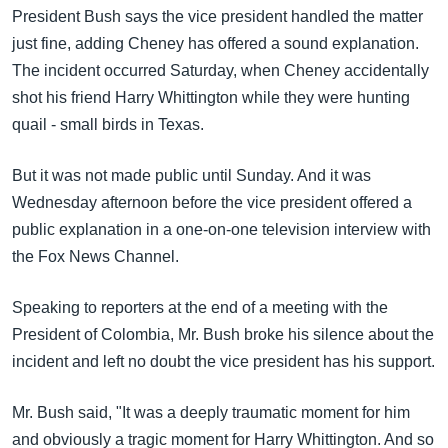
အ
President Bush says the vice president handled the matter
သုတပဒေသာ အင်္ဂလိပ်စာ
ညွန်း
Learning English
just fine, adding Cheney has offered a sound explanation.
စာမျက်နှာ
The incident occurred Saturday, when Cheney accidentally
သို့
ဗွီအိုအေ လူမှုကွန်ယက်များ
shot his friend Harry Whittington while they were hunting
ကျော်
quail - small birds in Texas.
ကြည့်
ရန်
But it was not made public until Sunday. And it was
ဘာသာစကားများ
ရှာဖွေ
Wednesday afternoon before the vice president offered a
ရန်
public explanation in a one-on-one television interview with
နေရာ
the Fox News Channel.
သို့
ကျော်
Speaking to reporters at the end of a meeting with the
ရန်
President of Colombia, Mr. Bush broke his silence about the
incident and left no doubt the vice president has his support.
Mr. Bush said, "It was a deeply traumatic moment for him
and obviously a tragic moment for Harry Whittington. And so