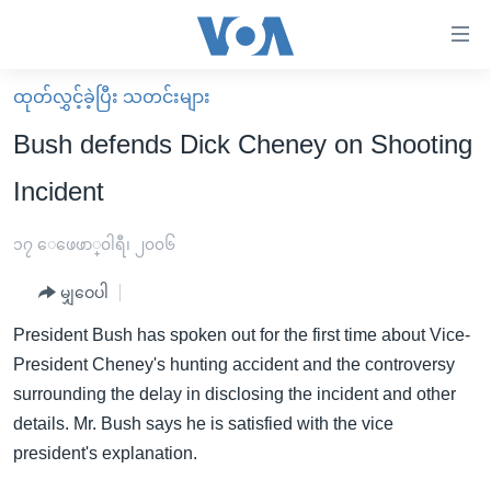
သုံး
ရ
လွယ်ကူ
ထုတ်လွှင့်ခဲ့ပြီး သတင်းများ
မူလစာမျက်နှာ
စေ
Bush defends Dick Cheney on Shooting
မြန်မာ
သည့်
Incident
ကမ္ဘာ့သတင်းများ
Link
ဗွီဒီယို
နိုင်ငံတကာ
၁၇ ေဖေဖာ္၀ါရီ၊ ၂၀၀၆
များ
သတင်းလွတ်လပ်ခွင့်
အမေရိကန်
ပင်မ
မျှဝေပါ
ရပ်ဝန်းတခု လမ်းတခု အလွန်
တရုတ်
အကြောင်းအရာ
President Bush has spoken out for the first time about Vice-
သို့
အင်္ဂလိပ်စာလေ့လာမယ်
အစ္စရေး-ပါလက်စတိုင်း
President Cheney's hunting accident and the controversy
ကျော်
အပတ်စဉ်ကဏ္ဍများ
အမေရိကန်သုံးအီဒီယံ
surrounding the delay in disclosing the incident and other
ကြည့်
details. Mr. Bush says he is satisfied with the vice
ရေဒီယိုနှင့်ရုပ်သံ အချက်အလက်များ
မကြေးမုံရဲ့ အင်္ဂလိပ်စာ
ရေဒီယို
ရန်
president's explanation.
ပင်မ
ရေဒီယို/တီဗွီအစီအစဉ်
ရုပ်ရှင်ထဲက အင်္ဂလိပ်စာ
တီဗွီ