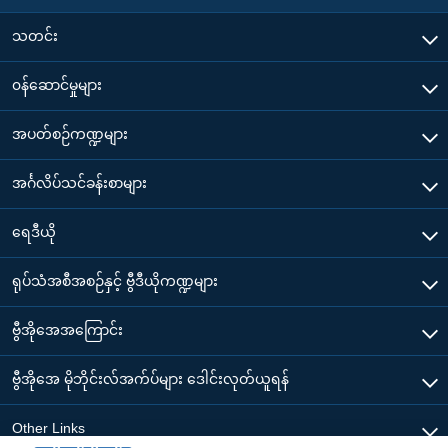
သတင်း
၀န်ဆောင်မှုများ
အပတ်စဉ်ကဏ္ဍများ
အင်္ဂလိပ်သင်ခန်းစာများ
ရေဒီယို
ရုပ်သံအစီအစဉ်နှင့် ဗွီဒီယိုကဏ္ဍများ
ဗွီအိုအေအကြောင်း
ဗွီအိုအေ မိုဘိုင်းလ်အက်ပ်များ ဒေါင်းလုတ်ယူရန်
Other Links