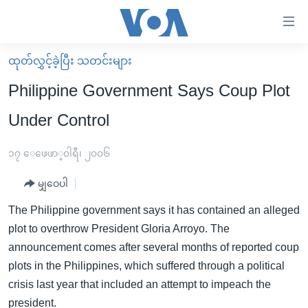
သုံး
ရ
လွယ်ကူ
ထုတ်လွှင့်ခဲ့ပြီး သတင်းများ
မူလစာမျက်နှာ
စေ
Philippine Government Says Coup Plot
မြန်မာ
သည့်
Under Control
ကမ္ဘာ့သတင်းများ
Link
ဗွီဒီယို
နိုင်ငံတကာ
၁၇ ေဖေဖာ္၀ါရီ၊ ၂၀၀၆
များ
သတင်းလွတ်လပ်ခွင့်
အမေရိကန်
ပင်မ
မျှဝေပါ
ရပ်ဝန်းတခု လမ်းတခု အလွန်
တရုတ်
အကြောင်းအရာ
The Philippine government says it has contained an alleged
သို့
အင်္ဂလိပ်စာလေ့လာမယ်
အစ္စရေး-ပါလက်စတိုင်း
plot to overthrow President Gloria Arroyo. The
ကျော်
အပတ်စဉ်ကဏ္ဍများ
အမေရိကန်သုံးအီဒီယံ
announcement comes after several months of reported coup
ကြည့်
plots in the Philippines, which suffered through a political
ရေဒီယိုနှင့်ရုပ်သံ အချက်အလက်များ
မကြေးမုံရဲ့ အင်္ဂလိပ်စာ
ရေဒီယို
ရန်
crisis last year that included an attempt to impeach the
ပင်မ
ရေဒီယို/တီဗွီအစီအစဉ်
ရုပ်ရှင်ထဲက အင်္ဂလိပ်စာ
တီဗွီ
president.