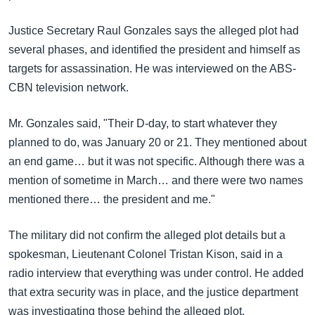
အ
သုတပဒေသာ အင်္ဂလိပ်စာ
ညွန်း
Learning English
Justice Secretary Raul Gonzales says the alleged plot had
စာမျက်နှာ
several phases, and identified the president and himself as
သို့
ဗွီအိုအေ လူမှုကွန်ယက်များ
targets for assassination. He was interviewed on the ABS-
ကျော်
CBN television network.
ကြည့်
ရန်
Mr. Gonzales said, "Their D-day, to start whatever they
ဘာသာစကားများ
ရှာဖွေ
planned to do, was January 20 or 21. They mentioned about
ရန်
an end game… but it was not specific. Although there was a
နေရာ
mention of sometime in March… and there were two names
သို့
mentioned there… the president and me."
ကျော်
ရန်
The military did not confirm the alleged plot details but a
spokesman, Lieutenant Colonel Tristan Kison, said in a
radio interview that everything was under control. He added
that extra security was in place, and the justice department
was investigating those behind the alleged plot.