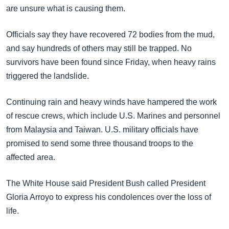
အ
are unsure what is causing them.
သုတပဒေသာ အင်္ဂလိပ်စာ
ညွန်း
Learning English
စာမျက်နှာ
Officials say they have recovered 72 bodies from the mud,
သို့
ဗွီအိုအေ လူမှုကွန်ယက်များ
and say hundreds of others may still be trapped. No
ကျော်
survivors have been found since Friday, when heavy rains
ကြည့်
triggered the landslide.
ရန်
ဘာသာစကားများ
ရှာဖွေ
Continuing rain and heavy winds have hampered the work
ရန်
of rescue crews, which include U.S. Marines and personnel
နေရာ
from Malaysia and Taiwan. U.S. military officials have
သို့
promised to send some three thousand troops to the
ကျော်
affected area.
ရန်
The White House said President Bush called President
Gloria Arroyo to express his condolences over the loss of
life.