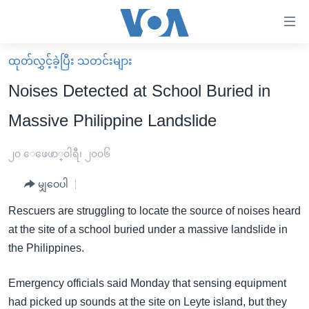
သုံး
ရ
လွယ်ကူ
ထုတ်လွှင့်ခဲ့ပြီး သတင်းများ
မူလစာမျက်နှာ
စေ
Noises Detected at School Buried in
မြန်မာ
သည့်
Massive Philippine Landslide
ကမ္ဘာ့သတင်းများ
Link
ဗွီဒီယို
နိုင်ငံတကာ
၂၀ ေဖေဖာ္၀ါရီ၊ ၂၀၀၆
များ
သတင်းလွတ်လပ်ခွင့်
အမေရိကန်
ပင်မ
မျှဝေပါ
ရပ်ဝန်းတခု လမ်းတခု အလွန်
တရုတ်
အကြောင်းအရာ
Rescuers are struggling to locate the source of noises heard
သို့
အင်္ဂလိပ်စာလေ့လာမယ်
အစ္စရေး-ပါလက်စတိုင်း
at the site of a school buried under a massive landslide in
ကျော်
အပတ်စဉ်ကဏ္ဍများ
အမေရိကန်သုံးအီဒီယံ
the Philippines.
ကြည့်
ရေဒီယိုနှင့်ရုပ်သံ အချက်အလက်များ
မကြေးမုံရဲ့ အင်္ဂလိပ်စာ
ရေဒီယို
ရန်
Emergency officials said Monday that sensing equipment
ပင်မ
ရေဒီယို/တီဗွီအစီအစဉ်
ရုပ်ရှင်ထဲက အင်္ဂလိပ်စာ
တီဗွီ
had picked up sounds at the site on Leyte island, but they