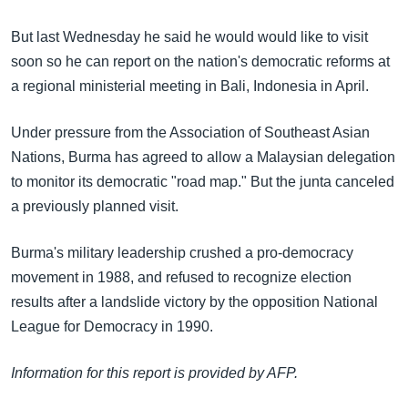
အ
သုတပဒေသာ အင်္ဂလိပ်စာ
ညွန်း
Learning English
But last Wednesday he said he would would like to visit
စာမျက်နှာ
soon so he can report on the nation's democratic reforms at
သို့
ဗွီအိုအေ လူမှုကွန်ယက်များ
a regional ministerial meeting in Bali, Indonesia in April.
ကျော်
ကြည့်
Under pressure from the Association of Southeast Asian
ရန်
Nations, Burma has agreed to allow a Malaysian delegation
ဘာသာစကားများ
ရှာဖွေ
to monitor its democratic "road map." But the junta canceled
ရန်
a previously planned visit.
နေရာ
သို့
Burma's military leadership crushed a pro-democracy
ကျော်
movement in 1988, and refused to recognize election
ရန်
results after a landslide victory by the opposition National
League for Democracy in 1990.
Information for this report is provided by AFP.