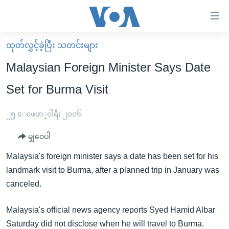
သုံး
ရ
လွယ်ကူ
ထုတ်လွှင့်ခဲ့ပြီး သတင်းများ
မူလစာမျက်နှာ
စေ
Malaysian Foreign Minister Says Date
မြန်မာ
သည့်
Set for Burma Visit
ကမ္ဘာ့သတင်းများ
Link
ဗွီဒီယို
နိုင်ငံတကာ
၂၅ ေဖေဖာ္၀ါရီ၊ ၂၀၀၆
များ
သတင်းလွတ်လပ်ခွင့်
အမေရိကန်
ပင်မ
မျှဝေပါ
ရပ်ဝန်းတခု လမ်းတခု အလွန်
တရုတ်
အကြောင်းအရာ
Malaysia's foreign minister says a date has been set for his
သို့
အင်္ဂလိပ်စာလေ့လာမယ်
အစ္စရေး-ပါလက်စတိုင်း
landmark visit to Burma, after a planned trip in January was
ကျော်
အပတ်စဉ်ကဏ္ဍများ
အမေရိကန်သုံးအီဒီယံ
canceled.
ကြည့်
ရေဒီယိုနှင့်ရုပ်သံ အချက်အလက်များ
မကြေးမုံရဲ့ အင်္ဂလိပ်စာ
ရေဒီယို
ရန်
Malaysia's official news agency reports Syed Hamid Albar
ပင်မ
ရေဒီယို/တီဗွီအစီအစဉ်
ရုပ်ရှင်ထဲက အင်္ဂလိပ်စာ
တီဗွီ
Saturday did not disclose when he will travel to Burma.