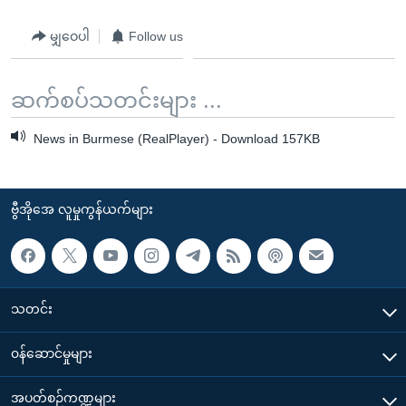
မျှဝေပါ
Follow us
ဆက်စပ်သတင်းများ ...
News in Burmese (RealPlayer) - Download 157KB
ဗွီအိုအေ လူမှုကွန်ယက်များ
သတင်း
၀န်ဆောင်မှုများ
အပတ်စဉ်ကဏ္ဍများ