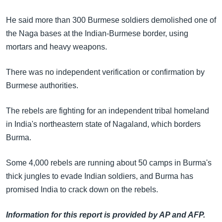
အ
သုတပဒေသာ အင်္ဂလိပ်စာ
ညွန်း
Learning English
He said more than 300 Burmese soldiers demolished one of
စာမျက်နှာ
the Naga bases at the Indian-Burmese border, using
သို့
ဗွီအိုအေ လူမှုကွန်ယက်များ
mortars and heavy weapons.
ကျော်
ကြည့်
There was no independent verification or confirmation by
ရန်
Burmese authorities.
ဘာသာစကားများ
ရှာဖွေ
ရန်
The rebels are fighting for an independent tribal homeland
နေရာ
in India's northeastern state of Nagaland, which borders
သို့
Burma.
ကျော်
Some 4,000 rebels are running about 50 camps in Burma's
ရန်
thick jungles to evade Indian soldiers, and Burma has
promised India to crack down on the rebels.
Information for this report is provided by AP and AFP.