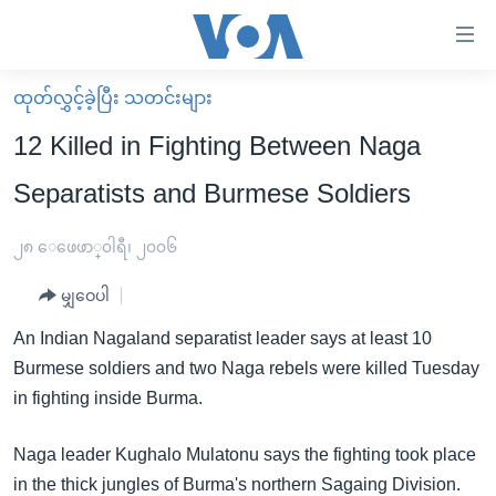
သုံး
ရ
လွယ်ကူ
ထုတ်လွှင့်ခဲ့ပြီး သတင်းများ
မူလစာမျက်နှာ
စေ
12 Killed in Fighting Between Naga
မြန်မာ
သည့်
Separatists and Burmese Soldiers
ကမ္ဘာ့သတင်းများ
Link
ဗွီဒီယို
နိုင်ငံတကာ
၂၈ ေဖေဖာ္၀ါရီ၊ ၂၀၀၆
များ
သတင်းလွတ်လပ်ခွင့်
အမေရိကန်
ပင်မ
မျှဝေပါ
ရပ်ဝန်းတခု လမ်းတခု အလွန်
တရုတ်
အကြောင်းအရာ
An Indian Nagaland separatist leader says at least 10
သို့
အင်္ဂလိပ်စာလေ့လာမယ်
အစ္စရေး-ပါလက်စတိုင်း
Burmese soldiers and two Naga rebels were killed Tuesday
ကျော်
အပတ်စဉ်ကဏ္ဍများ
အမေရိကန်သုံးအီဒီယံ
in fighting inside Burma.
ကြည့်
ရေဒီယိုနှင့်ရုပ်သံ အချက်အလက်များ
မကြေးမုံရဲ့ အင်္ဂလိပ်စာ
ရေဒီယို
ရန်
Naga leader Kughalo Mulatonu says the fighting took place
ပင်မ
ရေဒီယို/တီဗွီအစီအစဉ်
ရုပ်ရှင်ထဲက အင်္ဂလိပ်စာ
တီဗွီ
in the thick jungles of Burma's northern Sagaing Division.