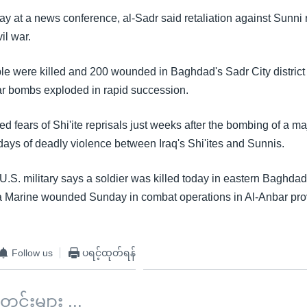
 at a news conference, al-Sadr said retaliation against Sunni 
vil war.
ple were killed and 200 wounded in Baghdad's Sadr City distric
r bombs exploded in rapid succession.
ed fears of Shi'ite reprisals just weeks after the bombing of a maj
days of deadly violence between Iraq's Shi'ites and Sunnis.
U.S. military says a soldier was killed today in eastern Baghdad
a Marine wounded Sunday in combat operations in Al-Anbar pro
Follow us
ပရင့်ထုတ်ရန်
်းများ ...