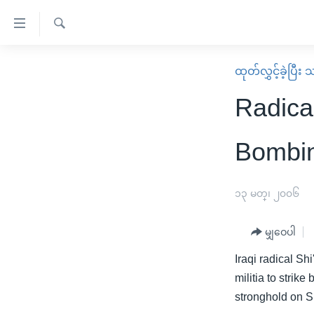
သုံး
ရ
ရှာဖွေ
လွယ်ကူ
မူလစာမျက်နှာ
ထုတ်လွှင့်ခဲ့ပြီ
ရ
စေ
မြန်မာ
လာ
Radical
သည့်
ဒ်
ကမ္ဘာ့သတင်းများ
Link
ဗွီဒီယို
နိုင်ငံတကာ
Bombin
များ
သတင်းလွတ်လပ်ခွင့်
အမေရိကန်
ပင်မ
ရပ်ဝန်းတခု လမ်းတခု အလွန်
တရုတ်
၁၃ မတ္၊ ၂၀၀၆
အကြောင်းအရာ
အင်္ဂလိပ်စာလေ့လာမယ်
အစ္စရေး-ပါလက်စတိုင်း
သို့
မျှဝေပါ
အပတ်စဉ်ကဏ္ဍများ
အမေရိကန်သုံးအီဒီယံ
ကျော်
Iraqi radical Sh
ကြည့်
ရေဒီယိုနှင့်ရုပ်သံ အချက်အလက်များ
မကြေးမုံရဲ့ အင်္ဂလိပ်စာ
ရေဒီယို
militia to strik
ရန်
ရေဒီယို/တီဗွီအစီအစဉ်
ရုပ်ရှင်ထဲက အင်္ဂလိပ်စာ
တီဗွီ
stronghold on 
ပင်မ