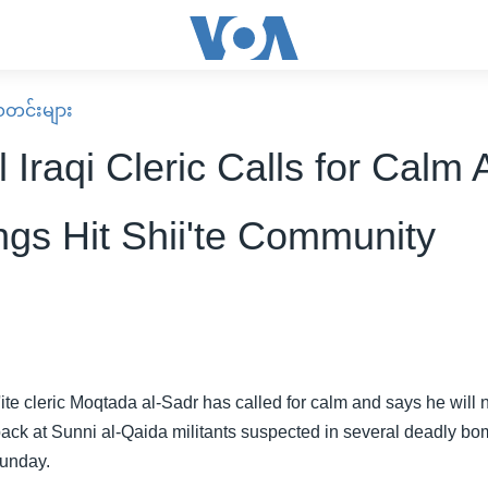
း သတင်းများ
 Iraqi Cleric Calls for Calm 
gs Hit Shii'te Community
i'ite cleric Moqtada al-Sadr has called for calm and says he will n
e back at Sunni al-Qaida militants suspected in several deadly bo
Sunday.