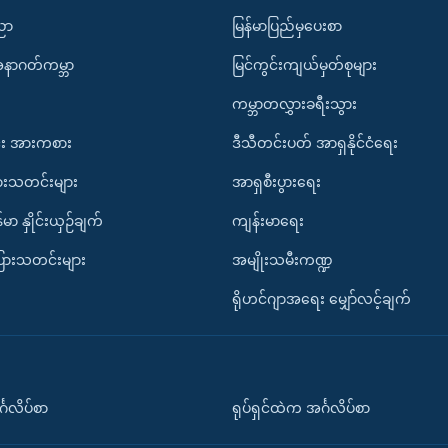
ပညာ
မြန်မာပြည်မှပေးစာ
အနာဂတ်ကမ္ဘာ
မြင်ကွင်းကျယ်မှတ်စုများ
ကမ္ဘာတလွှားခရီးသွား
း အားကစား
ဒီသီတင်းပတ် အာရှနိုင်ငံရေး
ားသတင်းများ
အာရှစီးပွားရေး
်မာ နှိုင်းယှဉ်ချက်
ကျန်းမာရေး
ပြားသတင်းများ
အမျိုးသမီးကဏ္ဍ
ရိုဟင်ဂျာအရေး မျှော်လင့်ချက်
်္ဂလိပ်စာ
ရုပ်ရှင်ထဲက အင်္ဂလိပ်စာ