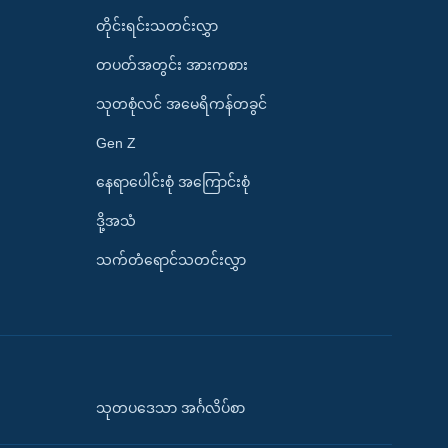
တိုင်းရင်းသတင်းလွှာ
တပတ်အတွင်း အားကစား
သုတစုံလင် အမေရိကန်တခွင်
Gen Z
နေရာပေါင်းစုံ အကြောင်းစုံ
ဒို့အသံ
သက်တံရောင်သတင်းလွှာ
သုတပဒေသာ အင်္ဂလိပ်စာ