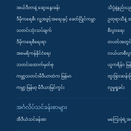
အယ်ဒီတာနဲ့ ဆွေးနွေးခန်း
သိပ္ပံနဲ့နည်း
ဒီမိုကရေစီ၊ လူ့အခွင့်အရေးနှင့် ခေတ်ပြိုင်ကမ္ဘာ
ဥတုရာသီနဲ့ 
သတင်းသုံးသပ်ချက်
စီးပွားရေး
ဒီမိုကရေစီရေးရာ
တပတ်အတွင်
အမေရိကန်နိုင်ငံရေး
လယ်ယာစီးပွ
သတင်းထောက်မှတ်စု
ယူကရိန်း၊ မြန
ကမ္ဘာ့သတင်းမီဒီယာထဲက မြန်မာ
ထူးခြားဆန်း
ကမ္ဘာ့ မြန်မာ့ မီဒီယာမြင်ကွင်း
လူမှုရှုခင်း
အင်္ဂလိပ်သင်ခန်းစာများ
အီဒီယံသင်ခန်းစာ
မကြေးမုံရဲ့အင