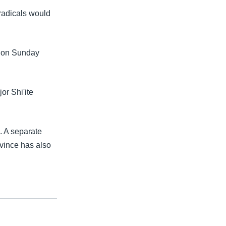
radicals would
t on Sunday
or Shi'ite
. A separate
vince has also