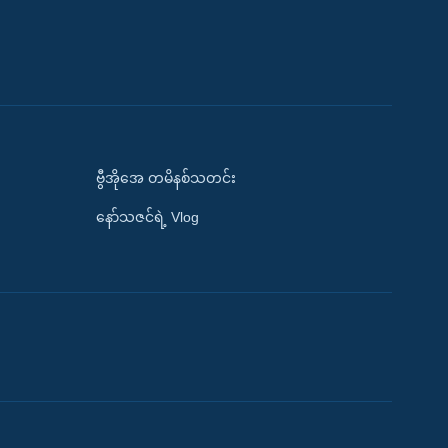
ဗွီအိုအေ တမိနစ်သတင်း
နော်သဇင်ရဲ့ Vlog