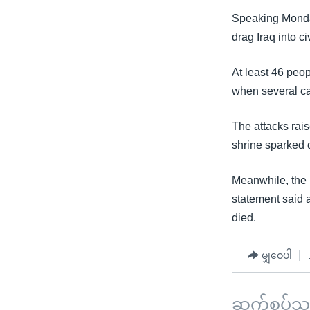
သုတပဒေသာ အင်္ဂလိပ်စာ
အ
Speaking Monday
ညွန်း
drag Iraq into ci
စာမျက်နှာ
သို့
At least 46 peo
ကျော်
when several ca
ကြည့်
ရန်
The attacks rais
ရှာဖွေ
shrine sparked 
ရန်
နေရာ
Meanwhile, the 
သို့
statement said 
ကျော်
died.
ရန်
မျှဝေပါ
ဆက်စပ်သတင