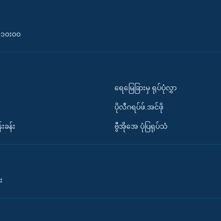
၀-၁၀း၀၀
ရေမြေခြားမှ ရုပ်ပုံလွှာ
ပိုလီဂရပ်ဖ်.အင်ဖို
်းခန်း
ဗွီအိုအေ ပုံပြရုပ်သံ
း