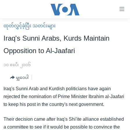
သုံး
ရ
လွယ်ကူ
ထုတ်လွှင့်ခဲ့ပြီး သတင်းများ
မူလစာမျက်နှာ
စေ
Iraq's Sunni Arabs, Kurds Maintain
မြန်မာ
သည့်
Opposition to Al-Jaafari
ကမ္ဘာ့သတင်းများ
Link
ဗွီဒီယို
နိုင်ငံတကာ
၁၀ ဧၿပီ၊ ၂၀၀၆
များ
သတင်းလွတ်လပ်ခွင့်
အမေရိကန်
ပင်မ
မျှဝေပါ
ရပ်ဝန်းတခု လမ်းတခု အလွန်
တရုတ်
အကြောင်းအရာ
Iraq's Sunni Arab and Kurdish politicians have again
သို့
အင်္ဂလိပ်စာလေ့လာမယ်
အစ္စရေး-ပါလက်စတိုင်း
rejected the nomination of Prime Minister Ibrahim al-Jaafari
ကျော်
အပတ်စဉ်ကဏ္ဍများ
အမေရိကန်သုံးအီဒီယံ
to keep his post in the country's next government.
ကြည့်
ရေဒီယိုနှင့်ရုပ်သံ အချက်အလက်များ
မကြေးမုံရဲ့ အင်္ဂလိပ်စာ
ရေဒီယို
ရန်
Their decision came after Iraq's Shi'ite alliance established
ပင်မ
ရေဒီယို/တီဗွီအစီအစဉ်
ရုပ်ရှင်ထဲက အင်္ဂလိပ်စာ
တီဗွီ
a committee to see if it would be possible to convince the