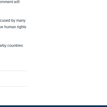
ernment will
accused by many
ave human rights
arby countries