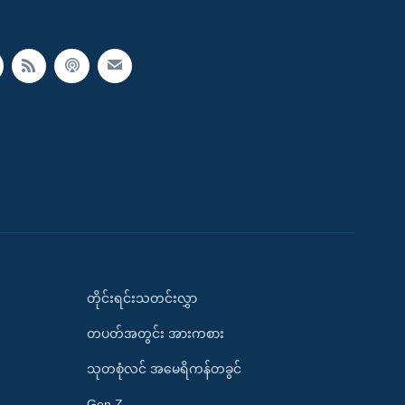
တိုင်းရင်းသတင်းလွှာ
တပတ်အတွင်း အားကစား
သုတစုံလင် အမေရိကန်တခွင်
Gen Z