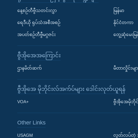
နေ့စဉ်တီဗွီသတင်းလွှာ
မြန်မာ
ရေဒီယို ရုပ်သံအစီအစဉ်
နိုင်ငံတကာ
အပတ်စဉ်တီဗွီမဂ္ဂဇင်း
တွေ့ဆုံမေးမြန
ဗွီအိုအေအကြောင်း
ဌာနမိတ်ဆက်
မီတာလှိုင်းမျာ
ဗွီအိုအေ မိုဘိုင်းလ်အက်ပ်များ ဒေါင်းလုတ်ယူရန်
Learning English
VOA+
ဗွီအိုအေမိုဘ
ဗွီအိုအေ လူမှုကွန်ယက်များ
Other Links
USAGM
လွတ်လပ်တဲ့