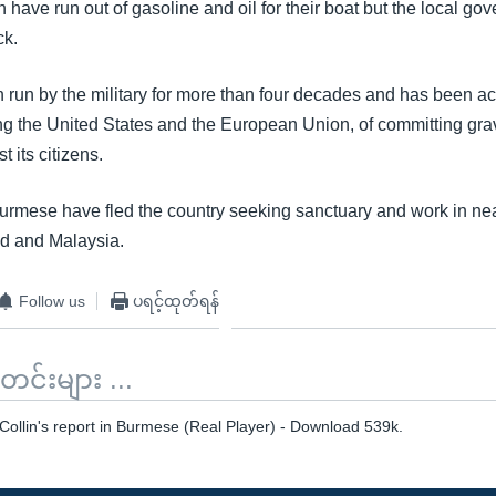
have run out of gasoline and oil for their boat but the local gov
ck.
run by the military for more than four decades and has been 
ing the United States and the European Union, of committing gr
t its citizens.
rmese have fled the country seeking sanctuary and work in ne
d and Malaysia.
Follow us
ပရင့်ထုတ်ရန်
်းများ ...
Collin's report in Burmese (Real Player) - Download 539k.