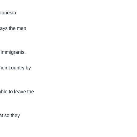
ndonesia.
 says the men
 immigrants.
eir country by
able to leave the
at so they