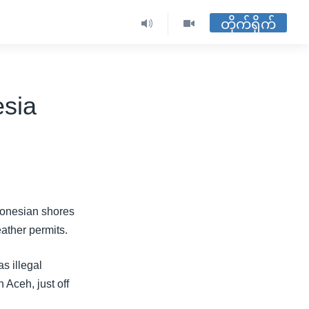
တိုက်ရိုက်
esia
donesian shores
eather permits.
s illegal
 Aceh, just off