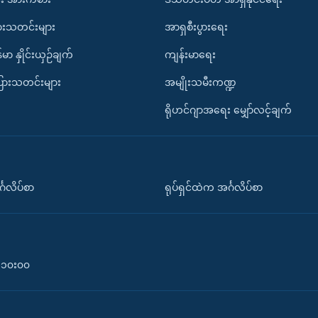
ားသတင်းများ
အာရှစီးပွားရေး
်မာ နှိုင်းယှဉ်ချက်
ကျန်းမာရေး
ပြားသတင်းများ
အမျိုးသမီးကဏ္ဍ
ရိုဟင်ဂျာအရေး မျှော်လင့်ချက်
်္ဂလိပ်စာ
ရုပ်ရှင်ထဲက အင်္ဂလိပ်စာ
၀-၁၀း၀၀