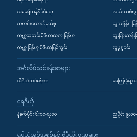
အမေရိကန်နိုင်ငံရေး
လယ်ယာစီးပွ
သတင်းထောက်မှတ်စု
ယူကရိန်း၊ မြန
ကမ္ဘာ့သတင်းမီဒီယာထဲက မြန်မာ
ထူးခြားဆန်း
ကမ္ဘာ့ မြန်မာ့ မီဒီယာမြင်ကွင်း
လူမှုရှုခင်း
အင်္ဂလိပ်သင်ခန်းစာများ
အီဒီယံသင်ခန်းစာ
မကြေးမုံရဲ့အင
ရေဒီယို
နံနက်ပိုင်း ၆း၀၀-ရး၀၀
ညပိုင်း ၉း၀
ရုပ်သံအစီအစဉ်နှင့် ဗွီဒီယိုကဏ္ဍများ