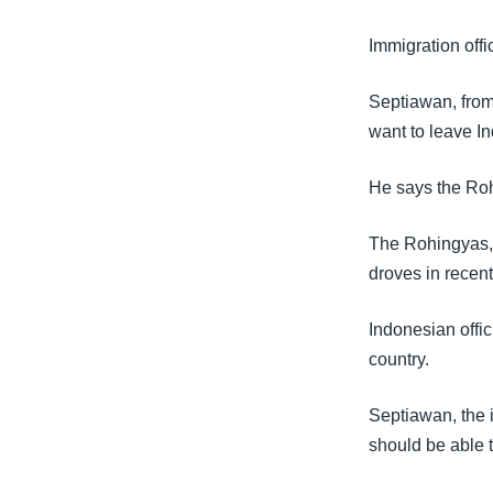
သုတပဒေသာ အင်္ဂလိပ်စာ
အ
ညွန်း
Immigration offi
စာမျက်နှာ
သို့
Septiawan, from 
ကျော်
want to leave I
ကြည့်
ရန်
He says the Roh
ရှာဖွေ
ရန်
The Rohingyas, 
နေရာ
droves in recent
သို့
Indonesian offic
ကျော်
country.
ရန်
Septiawan, the i
should be able 