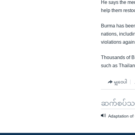
He says the men 
help them resto
Burma has been 
nations, includ
violations agains
Thousands of Bu
such as Thailan
မျှဝေပါ
ဆက်စပ်သတင
Adaptation of 