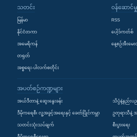
သတင်း
၀န်ဆောင်မှ
မြန်မာ
RSS
နိုင်ငံတကာ
ပေါ့ဒ်ကတ်စ်
အမေရိကန်
နေ့စဉ်အီးမေ
တရုတ်
အစ္စရေး-ပါလက်စတိုင်း
အပတ်စဉ်ကဏ္ဍများ
အယ်ဒီတာနဲ့ ဆွေးနွေးခန်း
သိပ္ပံနဲ့နည်း
ဒီမိုကရေစီ၊ လူ့အခွင့်အရေးနှင့် ခေတ်ပြိုင်ကမ္ဘာ
ဥတုရာသီနဲ့ 
သတင်းသုံးသပ်ချက်
စီးပွားရေး
ဒီမိုကရေစီရေးရာ
တပတ်အတွင်