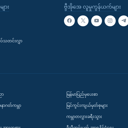
ုများ
ဗွီအိုအေ လူမှုကွန်ယက်များ
းလ်သတင်းလွှာ
ပညာ
မြန်မာပြည်မှပေးစာ
အနာဂတ်ကမ္ဘာ
မြင်ကွင်းကျယ်မှတ်စုများ
ကမ္ဘာတလွှားခရီးသွား
း အားကစား
ဒီသီတင်းပတ် အာရှနိုင်ငံရေး