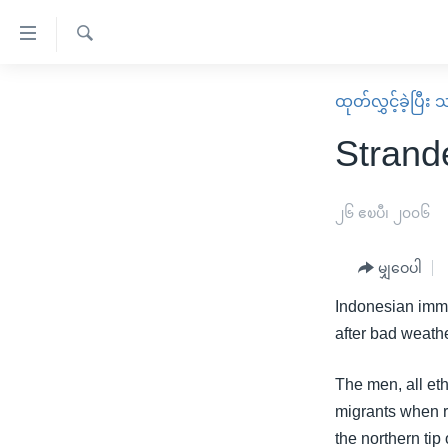
သုံး
ရ
ရှာဖွေ
လွယ်ကူ
မူလစာမျက်နှာ
ထုတ်လွှင့်ခဲ့ပြီ
ရ
စေ
မြန်မာ
လာ
Strand
သည့်
ဒ်
ကမ္ဘာ့သတင်းများ
Link
ဗွီဒီယို
နိုင်ငံတကာ
၂၆ ဧၿပီ၊ ၂၀၀၆
များ
သတင်းလွတ်လပ်ခွင့်
အမေရိကန်
ပင်မ
မျှဝေပါ
ရပ်ဝန်းတခု လမ်းတခု အလွန်
တရုတ်
အကြောင်းအရာ
အင်္ဂလိပ်စာလေ့လာမယ်
Indonesian immi
အစ္စရေး-ပါလက်စတိုင်း
သို့
after bad weathe
အပတ်စဉ်ကဏ္ဍများ
အမေရိကန်သုံးအီဒီယံ
ကျော်
ကြည့်
ရေဒီယိုနှင့်ရုပ်သံ အချက်အလက်များ
မကြေးမုံရဲ့ အင်္ဂလိပ်စာ
ရေဒီယို
The men, all et
ရန်
migrants when ra
ရေဒီယို/တီဗွီအစီအစဉ်
ရုပ်ရှင်ထဲက အင်္ဂလိပ်စာ
တီဗွီ
ပင်မ
the northern tip