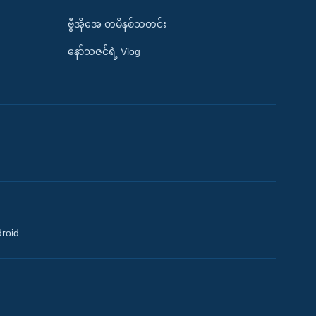
ဗွီအိုအေ တမိနစ်သတင်း
နော်သဇင်ရဲ့ Vlog
droid