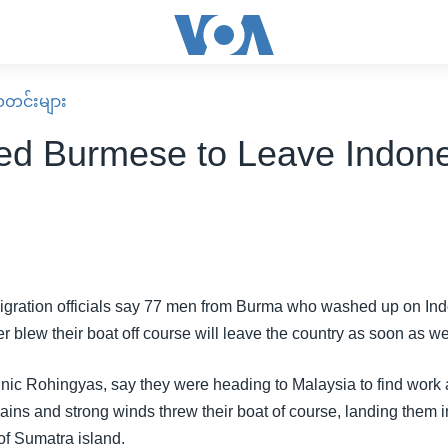
း သတင်းများ
ed Burmese to Leave Indon
gration officials say 77 men from Burma who washed up on In
r blew their boat off course will leave the country as soon as w
hnic Rohingyas, say they were heading to Malaysia to find work a
ins and strong winds threw their boat of course, landing them in
 of Sumatra island.